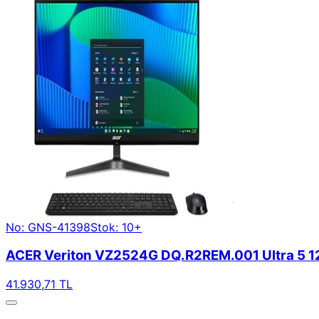
No: GNS-41398
Stok: 10+
ACER Veriton VZ2524G DQ.R2REM.001 Ultra 5 12
41.930,71 TL