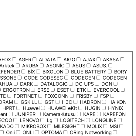
AFOX
AGER
AIDATA
AIGO
AJAX
AKASA
Arktek
ARUBA
ASONİC
ASUS
ASUS.
EFENDER
BİX
BIXOLON
BLUE BATTERY
BORY
SSONE
CODE CODESEC
CODEGEN
CODEGEN
AHUA
DARK
DATALOGIC
DC UPS
DCN
ERGOTRON
ERSE
ESET
ETK
EVERCOOL
TE
FORTINET
FOXCONN
FRISBY
FSP
DRAM
GSKILL
GST
H3C
HADRON
HAIKON
HPRT
Huawei
HUAWEI eKit
HUGIN
HYNIX
ent
JUNIPER
KameraKutusu
KARE
KAREFON
ECOO
LENOVO
Lg
LOGITECH
LONGLINE
KADO
MIKROBOX
MILESIGHT
MOLIX
MSI
Onli
ONLİ
OPTOMA
ORing Networking