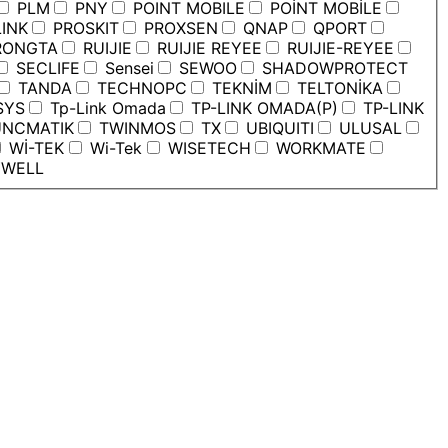
PLM
PNY
POINT MOBILE
POİNT MOBİLE
INK
PROSKIT
PROXSEN
QNAP
QPORT
ONGTA
RUIJIE
RUIJIE REYEE
RUIJIE-REYEE
SECLIFE
Sensei
SEWOO
SHADOWPROTECT
TANDA
TECHNOPC
TEKNİM
TELTONİKA
SYS
Tp-Link Omada
TP-LINK OMADA(P)
TP-LINK
NCMATIK
TWINMOS
TX
UBIQUITI
ULUSAL
Wİ-TEK
Wi-Tek
WISETECH
WORKMATE
WELL