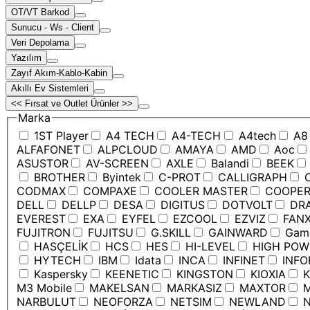
OT/VT Barkod
Sunucu - Ws - Client
Veri Depolama
Yazılım
Zayıf Akım-Kablo-Kabin
Akıllı Ev Sistemleri
<< Fırsat ve Outlet Ürünler >>
Marka
1ST Player
A4 TECH
A4-TECH
A4tech
A8
ALFAFONET
ALPCLOUD
AMAYA
AMD
Aoc
ASUSTOR
AV-SCREEN
AXLE
Balandi
BEEK
BROTHER
Byintek
C-PROT
CALLIGRAPH
C
CODMAX
COMPAXE
COOLER MASTER
COOPE
DELL
DELLP
DESA
DIGITUS
DOTVOLT
DRA
EVEREST
EXA
EYFEL
EZCOOL
EZVIZ
FANX
FUJITRON
FUJITSU
G.SKILL
GAINWARD
Game
HASÇELİK
HCS
HES
HI-LEVEL
HIGH POW
HYTECH
IBM
Idata
INCA
INFINET
INFO
Kaspersky
KEENETIC
KINGSTON
KIOXIA
K
M3 Mobile
MAKELSAN
MARKASIZ
MAXTOR
M
NARBULUT
NEOFORZA
NETSIM
NEWLAND
N