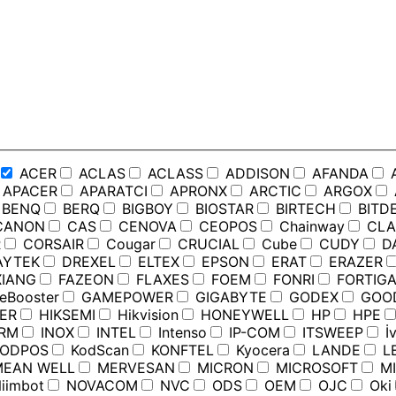
ACER
ACLAS
ACLASS
ADDISON
AFANDA
APACER
APARATCI
APRONX
ARCTIC
ARGOX
BENQ
BERQ
BIGBOY
BIOSTAR
BIRTECH
BITD
ANON
CAS
CENOVA
CEOPOS
Chainway
CLA
R
CORSAIR
Cougar
CRUCIAL
Cube
CUDY
D
YTEK
DREXEL
ELTEX
EPSON
ERAT
ERAZER
IANG
FAZEON
FLAXES
FOEM
FONRI
FORTIGA
Booster
GAMEPOWER
GIGABYTE
GODEX
GOO
ER
HIKSEMI
Hikvision
HONEYWELL
HP
HPE
RM
INOX
INTEL
Intenso
IP-COM
ITSWEEP
İv
ODPOS
KodScan
KONFTEL
Kyocera
LANDE
L
EAN WELL
MERVESAN
MICRON
MICROSOFT
MI
iimbot
NOVACOM
NVC
ODS
OEM
OJC
Oki