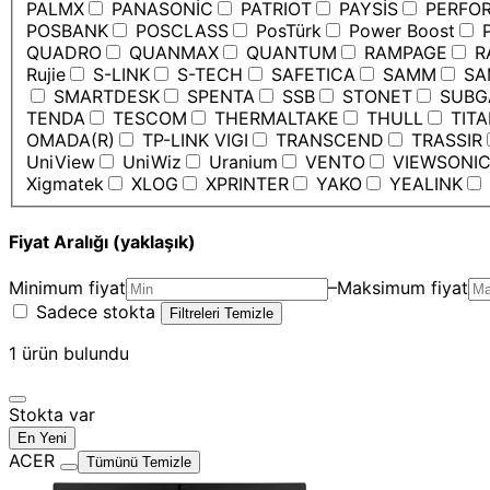
PALMX
PANASONİC
PATRIOT
PAYSİS
PERFO
POSBANK
POSCLASS
PosTürk
Power Boost
P
QUADRO
QUANMAX
QUANTUM
RAMPAGE
R
Rujie
S-LINK
S-TECH
SAFETICA
SAMM
SA
SMARTDESK
SPENTA
SSB
STONET
SUBG
TENDA
TESCOM
THERMALTAKE
THULL
TIT
OMADA(R)
TP-LINK VIGI
TRANSCEND
TRASSIR
UniView
UniWiz
Uranium
VENTO
VIEWSONI
Xigmatek
XLOG
XPRINTER
YAKO
YEALINK
Fiyat Aralığı (yaklaşık)
Minimum fiyat
–
Maksimum fiyat
Sadece stokta
Filtreleri Temizle
1
ürün bulundu
Stokta var
En Yeni
ACER
Tümünü Temizle