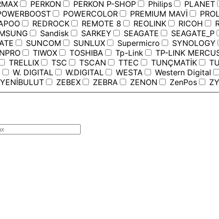
RMAX
PERKON
PERKON P-SHOP
Philips
PLANET
OWERBOOST
POWERCOLOR
PREMIUM MAVİ
PROL
APOO
REDROCK
REMOTE 8
REOLINK
RICOH
R
MSUNG
Sandisk
SARKEY
SEAGATE
SEAGATE_P
ATE
SUNCOM
SUNLUX
Supermicro
SYNOLOGY
ANPRO
TIWOX
TOSHIBA
Tp-Link
TP-LINK MERCU
TRELLIX
TSC
TSCAN
TTEC
TUNÇMATİK
TU
C
W. DIGITAL
W.DIGITAL
WESTA
Western Digital
YENİBULUT
ZEBEX
ZEBRA
ZENON
ZenPos
ZY