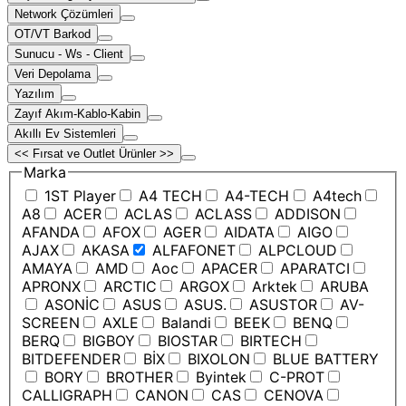
Network Çözümleri
OT/VT Barkod
Sunucu - Ws - Client
Veri Depolama
Yazılım
Zayıf Akım-Kablo-Kabin
Akıllı Ev Sistemleri
<< Fırsat ve Outlet Ürünler >>
Marka
1ST Player
A4 TECH
A4-TECH
A4tech
A8
ACER
ACLAS
ACLASS
ADDISON
AFANDA
AFOX
AGER
AIDATA
AIGO
AJAX
AKASA
ALFAFONET
ALPCLOUD
AMAYA
AMD
Aoc
APACER
APARATCI
APRONX
ARCTIC
ARGOX
Arktek
ARUBA
ASONİC
ASUS
ASUS.
ASUSTOR
AV-
SCREEN
AXLE
Balandi
BEEK
BENQ
BERQ
BIGBOY
BIOSTAR
BIRTECH
BITDEFENDER
BİX
BIXOLON
BLUE BATTERY
BORY
BROTHER
Byintek
C-PROT
CALLIGRAPH
CANON
CAS
CENOVA