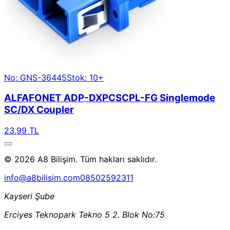
No: GNS-36445
Stok: 10+
ALFAFONET ADP-DXPCSCPL-FG Singlemode
SC/DX Coupler
23,99 TL
© 2026 A8 Bilişim. Tüm hakları saklıdır.
info@a8bilisim.com
08502592311
Kayseri Şube
Erciyes Teknopark Tekno 5 2. Blok No:75