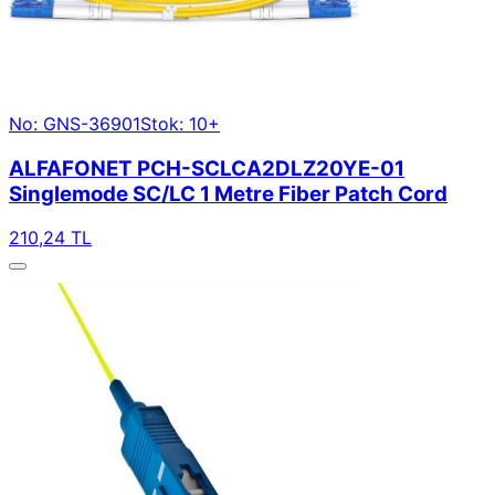
No: GNS-36901
Stok: 10+
ALFAFONET PCH-SCLCA2DLZ20YE-01
Singlemode SC/LC 1 Metre Fiber Patch Cord
210,24 TL