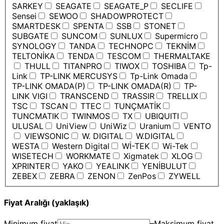
SARKEY
SEAGATE
SEAGATE_P
SECLIFE
Sensei
SEWOO
SHADOWPROTECT
SMARTDESK
SPENTA
SSB
STONET
SUBGATE
SUNCOM
SUNLUX
Supermicro
SYNOLOGY
TANDA
TECHNOPC
TEKNİM
TELTONİKA
TENDA
TESCOM
THERMALTAKE
THULL
TITANPRO
TIWOX
TOSHIBA
Tp-
Link
TP-LINK MERCUSYS
Tp-Link Omada
TP-LINK OMADA(P)
TP-LINK OMADA(R)
TP-
LINK VIGI
TRANSCEND
TRASSIR
TRELLIX
TSC
TSCAN
TTEC
TUNÇMATİK
TUNCMATIK
TWINMOS
TX
UBIQUITI
ULUSAL
UniView
UniWiz
Uranium
VENTO
VIEWSONIC
W. DIGITAL
W.DIGITAL
WESTA
Western Digital
Wİ-TEK
Wi-Tek
WISETECH
WORKMATE
Xigmatek
XLOG
XPRINTER
YAKO
YEALINK
YENİBULUT
ZEBEX
ZEBRA
ZENON
ZenPos
ZYWELL
Fiyat Aralığı (yaklaşık)
Minimum fiyat
–
Maksimum fiyat