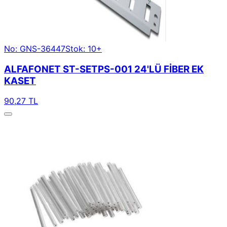
No: GNS-36447
Stok: 10+
ALFAFONET ST-SETPS-001 24'LÜ FİBER EK
KASET
90,27 TL