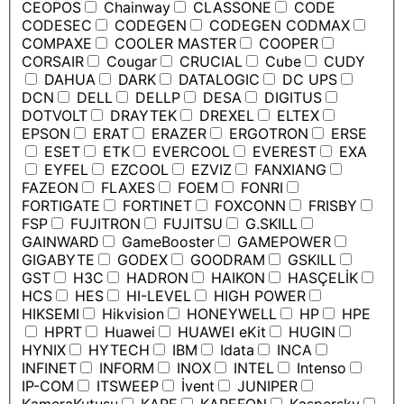
CEOPOS
Chainway
CLASSONE
CODE
CODESEC
CODEGEN
CODEGEN CODMAX
COMPAXE
COOLER MASTER
COOPER
CORSAIR
Cougar
CRUCIAL
Cube
CUDY
DAHUA
DARK
DATALOGIC
DC UPS
DCN
DELL
DELLP
DESA
DIGITUS
DOTVOLT
DRAYTEK
DREXEL
ELTEX
EPSON
ERAT
ERAZER
ERGOTRON
ERSE
ESET
ETK
EVERCOOL
EVEREST
EXA
EYFEL
EZCOOL
EZVIZ
FANXIANG
FAZEON
FLAXES
FOEM
FONRI
FORTIGATE
FORTINET
FOXCONN
FRISBY
FSP
FUJITRON
FUJITSU
G.SKILL
GAINWARD
GameBooster
GAMEPOWER
GIGABYTE
GODEX
GOODRAM
GSKILL
GST
H3C
HADRON
HAIKON
HASÇELİK
HCS
HES
HI-LEVEL
HIGH POWER
HIKSEMI
Hikvision
HONEYWELL
HP
HPE
HPRT
Huawei
HUAWEI eKit
HUGIN
HYNIX
HYTECH
IBM
Idata
INCA
INFINET
INFORM
INOX
INTEL
Intenso
IP-COM
ITSWEEP
İvent
JUNIPER