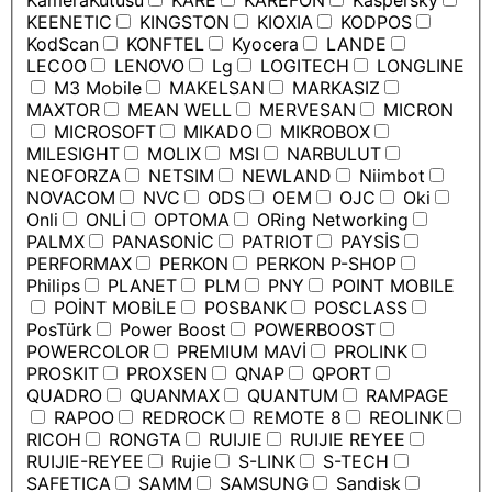
KameraKutusu
KARE
KAREFON
Kaspersky
KEENETIC
KINGSTON
KIOXIA
KODPOS
KodScan
KONFTEL
Kyocera
LANDE
LECOO
LENOVO
Lg
LOGITECH
LONGLINE
M3 Mobile
MAKELSAN
MARKASIZ
MAXTOR
MEAN WELL
MERVESAN
MICRON
MICROSOFT
MIKADO
MIKROBOX
MILESIGHT
MOLIX
MSI
NARBULUT
NEOFORZA
NETSIM
NEWLAND
Niimbot
NOVACOM
NVC
ODS
OEM
OJC
Oki
Onli
ONLİ
OPTOMA
ORing Networking
PALMX
PANASONİC
PATRIOT
PAYSİS
PERFORMAX
PERKON
PERKON P-SHOP
Philips
PLANET
PLM
PNY
POINT MOBILE
POİNT MOBİLE
POSBANK
POSCLASS
PosTürk
Power Boost
POWERBOOST
POWERCOLOR
PREMIUM MAVİ
PROLINK
PROSKIT
PROXSEN
QNAP
QPORT
QUADRO
QUANMAX
QUANTUM
RAMPAGE
RAPOO
REDROCK
REMOTE 8
REOLINK
RICOH
RONGTA
RUIJIE
RUIJIE REYEE
RUIJIE-REYEE
Rujie
S-LINK
S-TECH
SAFETICA
SAMM
SAMSUNG
Sandisk