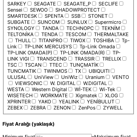
SARKEY
SEAGATE
SEAGATE_P
SECLIFE
Sensei
SEWOO
SHADOWPROTECT
SMARTDESK
SPENTA
SSB
STONET
SUBGATE
SUNCOM
SUNLUX
Supermicro
SYNOLOGY
TANDA
TECHNOPC
TEKNİM
TELTONİKA
TENDA
TESCOM
THERMALTAKE
THULL
TITANPRO
TIWOX
TOSHIBA
Tp-
Link
TP-LINK MERCUSYS
Tp-Link Omada
TP-LINK OMADA(P)
TP-LINK OMADA(R)
TP-
LINK VIGI
TRANSCEND
TRASSIR
TRELLIX
TSC
TSCAN
TTEC
TUNÇMATİK
TUNCMATIK
TWINMOS
TX
UBIQUITI
ULUSAL
UniView
UniWiz
Uranium
VENTO
VIEWSONIC
W. DIGITAL
W.DIGITAL
WESTA
Western Digital
Wİ-TEK
Wi-Tek
WISETECH
WORKMATE
Xigmatek
XLOG
XPRINTER
YAKO
YEALINK
YENİBULUT
ZEBEX
ZEBRA
ZENON
ZenPos
ZYWELL
Fiyat Aralığı (yaklaşık)
Minimum fiyat
–
Maksimum fiyat