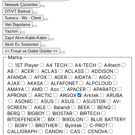
Network Çözümleri
OT/VT Barkod
Sunucu - Ws - Client
Veri Depolama
Yazılım
Zayıf Akım-Kablo-Kabin
Akıllı Ev Sistemleri
<< Fırsat ve Outlet Ürünler >>
Marka
1ST Player
A4 TECH
A4-TECH
A4tech
A8
ACER
ACLAS
ACLASS
ADDISON
AFANDA
AFOX
AGER
AIDATA
AIGO
AJAX
AKASA
ALFAFONET
ALPCLOUD
AMAYA
AMD
Aoc
APACER
APARATCI
APRONX
ARCTIC
ARGOX
Arktek
ARUBA
ASONİC
ASUS
ASUS.
ASUSTOR
AV-
SCREEN
AXLE
Balandi
BEEK
BENQ
BERQ
BIGBOY
BIOSTAR
BIRTECH
BITDEFENDER
BİX
BIXOLON
BLUE BATTERY
BORY
BROTHER
Byintek
C-PROT
CALLIGRAPH
CANON
CAS
CENOVA