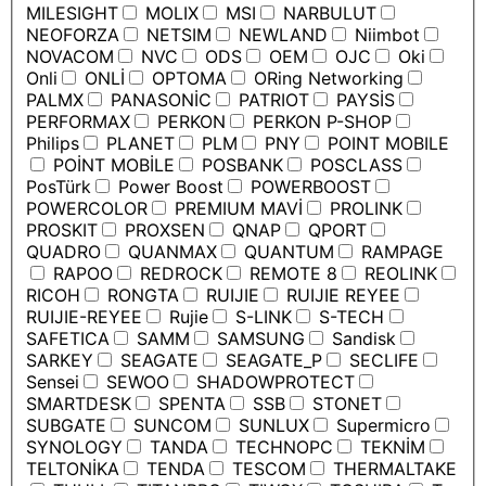
MILESIGHT
MOLIX
MSI
NARBULUT
NEOFORZA
NETSIM
NEWLAND
Niimbot
NOVACOM
NVC
ODS
OEM
OJC
Oki
Onli
ONLİ
OPTOMA
ORing Networking
PALMX
PANASONİC
PATRIOT
PAYSİS
PERFORMAX
PERKON
PERKON P-SHOP
Philips
PLANET
PLM
PNY
POINT MOBILE
POİNT MOBİLE
POSBANK
POSCLASS
PosTürk
Power Boost
POWERBOOST
POWERCOLOR
PREMIUM MAVİ
PROLINK
PROSKIT
PROXSEN
QNAP
QPORT
QUADRO
QUANMAX
QUANTUM
RAMPAGE
RAPOO
REDROCK
REMOTE 8
REOLINK
RICOH
RONGTA
RUIJIE
RUIJIE REYEE
RUIJIE-REYEE
Rujie
S-LINK
S-TECH
SAFETICA
SAMM
SAMSUNG
Sandisk
SARKEY
SEAGATE
SEAGATE_P
SECLIFE
Sensei
SEWOO
SHADOWPROTECT
SMARTDESK
SPENTA
SSB
STONET
SUBGATE
SUNCOM
SUNLUX
Supermicro
SYNOLOGY
TANDA
TECHNOPC
TEKNİM
TELTONİKA
TENDA
TESCOM
THERMALTAKE