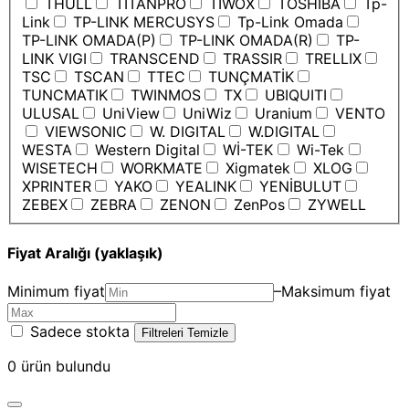
THULL
TITANPRO
TIWOX
TOSHIBA
Tp-
Link
TP-LINK MERCUSYS
Tp-Link Omada
TP-LINK OMADA(P)
TP-LINK OMADA(R)
TP-
LINK VIGI
TRANSCEND
TRASSIR
TRELLIX
TSC
TSCAN
TTEC
TUNÇMATİK
TUNCMATIK
TWINMOS
TX
UBIQUITI
ULUSAL
UniView
UniWiz
Uranium
VENTO
VIEWSONIC
W. DIGITAL
W.DIGITAL
WESTA
Western Digital
Wİ-TEK
Wi-Tek
WISETECH
WORKMATE
Xigmatek
XLOG
XPRINTER
YAKO
YEALINK
YENİBULUT
ZEBEX
ZEBRA
ZENON
ZenPos
ZYWELL
Fiyat Aralığı (yaklaşık)
Minimum fiyat
–
Maksimum fiyat
Sadece stokta
Filtreleri Temizle
0
ürün bulundu