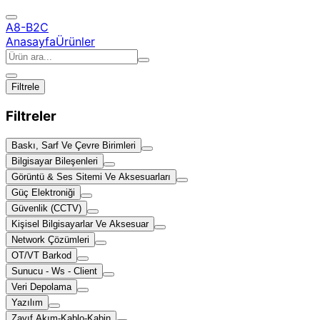
A8-B2C
Anasayfa
Ürünler
Filtrele
Filtreler
Baskı, Sarf Ve Çevre Birimleri
Bilgisayar Bileşenleri
Görüntü & Ses Sitemi Ve Aksesuarları
Güç Elektroniği
Güvenlik (CCTV)
Kişisel Bilgisayarlar Ve Aksesuar
Network Çözümleri
OT/VT Barkod
Sunucu - Ws - Client
Veri Depolama
Yazılım
Zayıf Akım-Kablo-Kabin