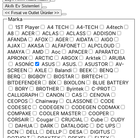
Akıllı Ev Sistemleri
<< Fırsat ve Outlet Ürünler >>
Marka
1ST Player
A4 TECH
A4-TECH
A4tech
A8
ACER
ACLAS
ACLASS
ADDISON
AFANDA
AFOX
AGER
AIDATA
AIGO
AJAX
AKASA
ALFAFONET
ALPCLOUD
AMAYA
AMD
Aoc
APACER
APARATCI
APRONX
ARCTIC
ARGOX
Arktek
ARUBA
ASONİC
ASUS
ASUS.
ASUSTOR
AV-
SCREEN
AXLE
Balandi
BEEK
BENQ
BERQ
BIGBOY
BIOSTAR
BIRTECH
BITDEFENDER
BİX
BIXOLON
BLUE BATTERY
BORY
BROTHER
Byintek
C-PROT
CALLIGRAPH
CANON
CAS
CENOVA
CEOPOS
Chainway
CLASSONE
CODE
CODESEC
CODEGEN
CODEGEN CODMAX
COMPAXE
COOLER MASTER
COOPER
CORSAIR
Cougar
CRUCIAL
Cube
CUDY
DAHUA
DARK
DATALOGIC
DC UPS
DCN
DELL
DELLP
DESA
DIGITUS