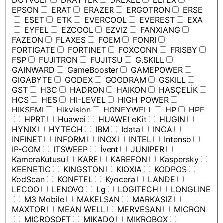
DOTVOLT
DRAYTEK
DREXEL
ELTEX
EPSON
ERAT
ERAZER
ERGOTRON
ERSE
ESET
ETK
EVERCOOL
EVEREST
EXA
EYFEL
EZCOOL
EZVIZ
FANXIANG
FAZEON
FLAXES
FOEM
FONRI
FORTIGATE
FORTINET
FOXCONN
FRISBY
FSP
FUJITRON
FUJITSU
G.SKILL
GAINWARD
GameBooster
GAMEPOWER
GIGABYTE
GODEX
GOODRAM
GSKILL
GST
H3C
HADRON
HAIKON
HASÇELİK
HCS
HES
HI-LEVEL
HIGH POWER
HIKSEMI
Hikvision
HONEYWELL
HP
HPE
HPRT
Huawei
HUAWEI eKit
HUGIN
HYNIX
HYTECH
IBM
Idata
INCA
INFINET
INFORM
INOX
INTEL
Intenso
IP-COM
ITSWEEP
İvent
JUNIPER
KameraKutusu
KARE
KAREFON
Kaspersky
KEENETIC
KINGSTON
KIOXIA
KODPOS
KodScan
KONFTEL
Kyocera
LANDE
LECOO
LENOVO
Lg
LOGITECH
LONGLINE
M3 Mobile
MAKELSAN
MARKASIZ
MAXTOR
MEAN WELL
MERVESAN
MICRON
MICROSOFT
MIKADO
MIKROBOX