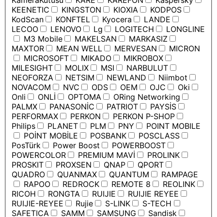
KameraKutusu
KARE
KAREFON
Kaspersky
KEENETIC
KINGSTON
KIOXIA
KODPOS
KodScan
KONFTEL
Kyocera
LANDE
LECOO
LENOVO
Lg
LOGITECH
LONGLINE
M3 Mobile
MAKELSAN
MARKASIZ
MAXTOR
MEAN WELL
MERVESAN
MICRON
MICROSOFT
MIKADO
MIKROBOX
MILESIGHT
MOLIX
MSI
NARBULUT
NEOFORZA
NETSIM
NEWLAND
Niimbot
NOVACOM
NVC
ODS
OEM
OJC
Oki
Onli
ONLİ
OPTOMA
ORing Networking
PALMX
PANASONİC
PATRIOT
PAYSİS
PERFORMAX
PERKON
PERKON P-SHOP
Philips
PLANET
PLM
PNY
POINT MOBILE
POİNT MOBİLE
POSBANK
POSCLASS
PosTürk
Power Boost
POWERBOOST
POWERCOLOR
PREMIUM MAVİ
PROLINK
PROSKIT
PROXSEN
QNAP
QPORT
QUADRO
QUANMAX
QUANTUM
RAMPAGE
RAPOO
REDROCK
REMOTE 8
REOLINK
RICOH
RONGTA
RUIJIE
RUIJIE REYEE
RUIJIE-REYEE
Rujie
S-LINK
S-TECH
SAFETICA
SAMM
SAMSUNG
Sandisk