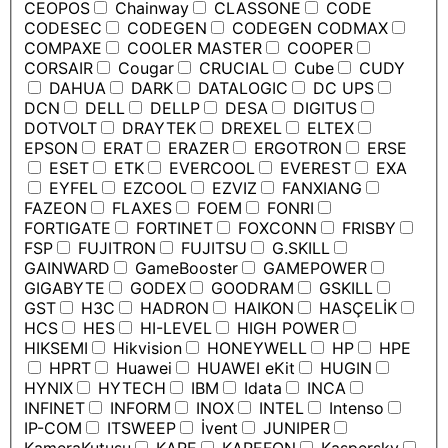
CEOPOS
Chainway
CLASSONE
CODE
CODESEC
CODEGEN
CODEGEN CODMAX
COMPAXE
COOLER MASTER
COOPER
CORSAIR
Cougar
CRUCIAL
Cube
CUDY
DAHUA
DARK
DATALOGIC
DC UPS
DCN
DELL
DELLP
DESA
DIGITUS
DOTVOLT
DRAYTEK
DREXEL
ELTEX
EPSON
ERAT
ERAZER
ERGOTRON
ERSE
ESET
ETK
EVERCOOL
EVEREST
EXA
EYFEL
EZCOOL
EZVIZ
FANXIANG
FAZEON
FLAXES
FOEM
FONRI
FORTIGATE
FORTINET
FOXCONN
FRISBY
FSP
FUJITRON
FUJITSU
G.SKILL
GAINWARD
GameBooster
GAMEPOWER
GIGABYTE
GODEX
GOODRAM
GSKILL
GST
H3C
HADRON
HAIKON
HASÇELİK
HCS
HES
HI-LEVEL
HIGH POWER
HIKSEMI
Hikvision
HONEYWELL
HP
HPE
HPRT
Huawei
HUAWEI eKit
HUGIN
HYNIX
HYTECH
IBM
Idata
INCA
INFINET
INFORM
INOX
INTEL
Intenso
IP-COM
ITSWEEP
İvent
JUNIPER