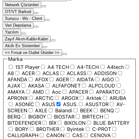
Network Çözümleri
OT/VT Barkod
Sunucu - Ws - Client
Veri Depolama
Yazılım
Zayıf Akım-Kablo-Kabin
Akıllı Ev Sistemleri
<< Fırsat ve Outlet Ürünler >>
Marka
1ST Player
A4 TECH
A4-TECH
A4tech
A8
ACER
ACLAS
ACLASS
ADDISON
AFANDA
AFOX
AGER
AIDATA
AIGO
AJAX
AKASA
ALFAFONET
ALPCLOUD
AMAYA
AMD
Aoc
APACER
APARATCI
APRONX
ARCTIC
ARGOX
Arktek
ARUBA
ASONİC
ASUS
ASUS.
ASUSTOR
AV-
SCREEN
AXLE
Balandi
BEEK
BENQ
BERQ
BIGBOY
BIOSTAR
BIRTECH
BITDEFENDER
BİX
BIXOLON
BLUE BATTERY
BORY
BROTHER
Byintek
C-PROT
CALLIGRAPH
CANON
CAS
CENOVA