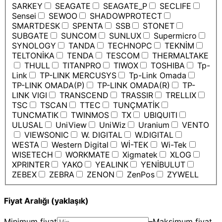
SARKEY
SEAGATE
SEAGATE_P
SECLIFE
Sensei
SEWOO
SHADOWPROTECT
SMARTDESK
SPENTA
SSB
STONET
SUBGATE
SUNCOM
SUNLUX
Supermicro
SYNOLOGY
TANDA
TECHNOPC
TEKNİM
TELTONİKA
TENDA
TESCOM
THERMALTAKE
THULL
TITANPRO
TIWOX
TOSHIBA
Tp-
Link
TP-LINK MERCUSYS
Tp-Link Omada
TP-LINK OMADA(P)
TP-LINK OMADA(R)
TP-
LINK VIGI
TRANSCEND
TRASSIR
TRELLIX
TSC
TSCAN
TTEC
TUNÇMATİK
TUNCMATIK
TWINMOS
TX
UBIQUITI
ULUSAL
UniView
UniWiz
Uranium
VENTO
VIEWSONIC
W. DIGITAL
W.DIGITAL
WESTA
Western Digital
Wİ-TEK
Wi-Tek
WISETECH
WORKMATE
Xigmatek
XLOG
XPRINTER
YAKO
YEALINK
YENİBULUT
ZEBEX
ZEBRA
ZENON
ZenPos
ZYWELL
Fiyat Aralığı (yaklaşık)
Minimum fiyat
–
Maksimum fiyat