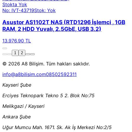
Stokta Yok
No: IVT-43719
Stok: Yok
Asustor AS1102T NAS (RTD1296 İşlemci , 1GB
RAM, 2 HDD Yuvalı, 2.5GbE, USB 3.2)
13.976,90 TL
1
2
© 2026 A8 Bilişim. Tüm hakları saklıdır.
info@a8bilisim.com
08502592311
Kayseri Şube
Erciyes Teknopark Tekno 5 2. Blok No:75
Melikgazi / Kayseri
Ankara Şube
Uğur Mumcu Mah. 1671. Sk. Ak İş Merkezi No:2/5