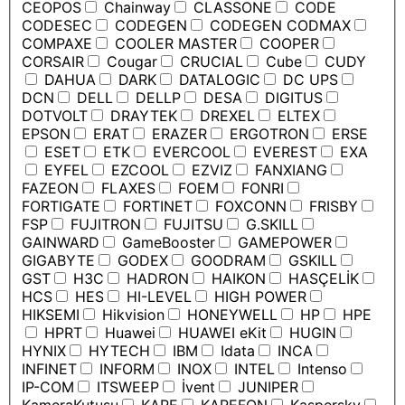
CEOPOS
Chainway
CLASSONE
CODE
CODESEC
CODEGEN
CODEGEN CODMAX
COMPAXE
COOLER MASTER
COOPER
CORSAIR
Cougar
CRUCIAL
Cube
CUDY
DAHUA
DARK
DATALOGIC
DC UPS
DCN
DELL
DELLP
DESA
DIGITUS
DOTVOLT
DRAYTEK
DREXEL
ELTEX
EPSON
ERAT
ERAZER
ERGOTRON
ERSE
ESET
ETK
EVERCOOL
EVEREST
EXA
EYFEL
EZCOOL
EZVIZ
FANXIANG
FAZEON
FLAXES
FOEM
FONRI
FORTIGATE
FORTINET
FOXCONN
FRISBY
FSP
FUJITRON
FUJITSU
G.SKILL
GAINWARD
GameBooster
GAMEPOWER
GIGABYTE
GODEX
GOODRAM
GSKILL
GST
H3C
HADRON
HAIKON
HASÇELİK
HCS
HES
HI-LEVEL
HIGH POWER
HIKSEMI
Hikvision
HONEYWELL
HP
HPE
HPRT
Huawei
HUAWEI eKit
HUGIN
HYNIX
HYTECH
IBM
Idata
INCA
INFINET
INFORM
INOX
INTEL
Intenso
IP-COM
ITSWEEP
İvent
JUNIPER