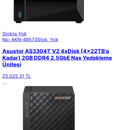
Stokta Yok
No: AKN-49573
Stok: Yok
Asustor AS3304T V2 4xDisk (4x22TB'a
Kadar) 2GB DDR4 2.5GbE Nas Yedekleme
Ünitesi
25.025,31 TL