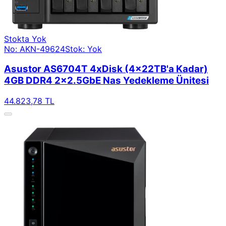
Stokta Yok
No: AKN-49624
Stok: Yok
Asustor AS6704T 4xDisk (4x22TB'a Kadar)
4GB DDR4 2x2.5GbE Nas Yedekleme Ünitesi
44.823,78 TL