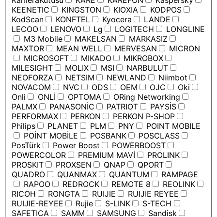
KameraKutusu
KARE
KAREFON
Kaspersky
KEENETIC
KINGSTON
KIOXIA
KODPOS
KodScan
KONFTEL
Kyocera
LANDE
LECOO
LENOVO
Lg
LOGITECH
LONGLINE
M3 Mobile
MAKELSAN
MARKASIZ
MAXTOR
MEAN WELL
MERVESAN
MICRON
MICROSOFT
MIKADO
MIKROBOX
MILESIGHT
MOLIX
MSI
NARBULUT
NEOFORZA
NETSIM
NEWLAND
Niimbot
NOVACOM
NVC
ODS
OEM
OJC
Oki
Onli
ONLİ
OPTOMA
ORing Networking
PALMX
PANASONİC
PATRIOT
PAYSİS
PERFORMAX
PERKON
PERKON P-SHOP
Philips
PLANET
PLM
PNY
POINT MOBILE
POİNT MOBİLE
POSBANK
POSCLASS
PosTürk
Power Boost
POWERBOOST
POWERCOLOR
PREMIUM MAVİ
PROLINK
PROSKIT
PROXSEN
QNAP
QPORT
QUADRO
QUANMAX
QUANTUM
RAMPAGE
RAPOO
REDROCK
REMOTE 8
REOLINK
RICOH
RONGTA
RUIJIE
RUIJIE REYEE
RUIJIE-REYEE
Rujie
S-LINK
S-TECH
SAFETICA
SAMM
SAMSUNG
Sandisk