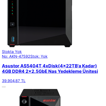
Stokta Yok
No: AKN-47592
Stok: Yok
Asustor AS5404T 4xDisk(4x22TB'a Kadar)
4GB DDR4 2x2.5GbE Nas Yedekleme Ünitesi
39.904,87 TL