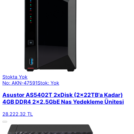
Stokta Yok
No: AKN-47591
Stok: Yok
Asustor AS5402T 2xDisk (2x22TB'a Kadar)
4GB DDR4 2x2.5GbE Nas Yedekleme Ünitesi
28.222,32 TL