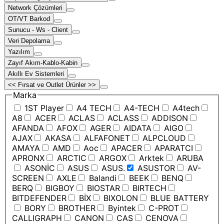
Network Çözümleri
OT/VT Barkod
Sunucu - Ws - Client
Veri Depolama
Yazılım
Zayıf Akım-Kablo-Kabin
Akıllı Ev Sistemleri
<< Fırsat ve Outlet Ürünler >>
Marka
1ST Player
A4 TECH
A4-TECH
A4tech
A8
ACER
ACLAS
ACLASS
ADDISON
AFANDA
AFOX
AGER
AIDATA
AIGO
AJAX
AKASA
ALFAFONET
ALPCLOUD
AMAYA
AMD
Aoc
APACER
APARATCI
APRONX
ARCTIC
ARGOX
Arktek
ARUBA
ASONİC
ASUS
ASUS.
ASUSTOR
AV-
SCREEN
AXLE
Balandi
BEEK
BENQ
BERQ
BIGBOY
BIOSTAR
BIRTECH
BITDEFENDER
BİX
BIXOLON
BLUE BATTERY
BORY
BROTHER
Byintek
C-PROT
CALLIGRAPH
CANON
CAS
CENOVA