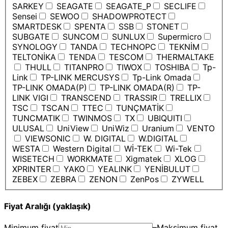
SARKEY
SEAGATE
SEAGATE_P
SECLIFE
Sensei
SEWOO
SHADOWPROTECT
SMARTDESK
SPENTA
SSB
STONET
SUBGATE
SUNCOM
SUNLUX
Supermicro
SYNOLOGY
TANDA
TECHNOPC
TEKNİM
TELTONİKA
TENDA
TESCOM
THERMALTAKE
THULL
TITANPRO
TIWOX
TOSHIBA
Tp-
Link
TP-LINK MERCUSYS
Tp-Link Omada
TP-LINK OMADA(P)
TP-LINK OMADA(R)
TP-
LINK VIGI
TRANSCEND
TRASSIR
TRELLIX
TSC
TSCAN
TTEC
TUNÇMATİK
TUNCMATIK
TWINMOS
TX
UBIQUITI
ULUSAL
UniView
UniWiz
Uranium
VENTO
VIEWSONIC
W. DIGITAL
W.DIGITAL
WESTA
Western Digital
Wİ-TEK
Wi-Tek
WISETECH
WORKMATE
Xigmatek
XLOG
XPRINTER
YAKO
YEALINK
YENİBULUT
ZEBEX
ZEBRA
ZENON
ZenPos
ZYWELL
Fiyat Aralığı (yaklaşık)
Minimum fiyat
–
Maksimum fiyat