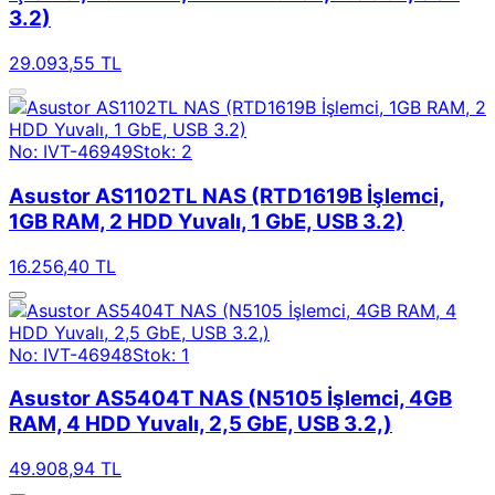
3.2)
29.093,55 TL
No: IVT-46949
Stok: 2
Asustor AS1102TL NAS (RTD1619B İşlemci,
1GB RAM, 2 HDD Yuvalı, 1 GbE, USB 3.2)
16.256,40 TL
No: IVT-46948
Stok: 1
Asustor AS5404T NAS (N5105 İşlemci, 4GB
RAM, 4 HDD Yuvalı, 2,5 GbE, USB 3.2,)
49.908,94 TL