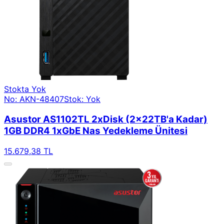
Stokta Yok
No: AKN-48407
Stok: Yok
Asustor AS1102TL 2xDisk (2x22TB'a Kadar)
1GB DDR4 1xGbE Nas Yedekleme Ünitesi
15.679,38 TL