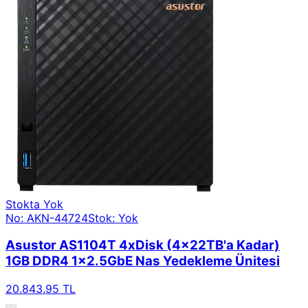
Stokta Yok
No: AKN-44724
Stok: Yok
Asustor AS1104T 4xDisk (4x22TB'a Kadar)
1GB DDR4 1x2.5GbE Nas Yedekleme Ünitesi
20.843,95 TL