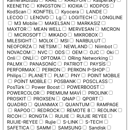
KameraKutusu
KARE
KAREFON
Kaspersky
KEENETIC
KINGSTON
KIOXIA
KODPOS
KodScan
KONFTEL
Kyocera
LANDE
LECOO
LENOVO
Lg
LOGITECH
LONGLINE
M3 Mobile
MAKELSAN
MARKASIZ
MAXTOR
MEAN WELL
MERVESAN
MICRON
MICROSOFT
MIKADO
MIKROBOX
MILESIGHT
MOLIX
MSI
NARBULUT
NEOFORZA
NETSIM
NEWLAND
Niimbot
NOVACOM
NVC
ODS
OEM
OJC
Oki
Onli
ONLİ
OPTOMA
ORing Networking
PALMX
PANASONİC
PATRIOT
PAYSİS
PERFORMAX
PERKON
PERKON P-SHOP
Philips
PLANET
PLM
PNY
POINT MOBILE
POİNT MOBİLE
POSBANK
POSCLASS
PosTürk
Power Boost
POWERBOOST
POWERCOLOR
PREMIUM MAVİ
PROLINK
PROSKIT
PROXSEN
QNAP
QPORT
QUADRO
QUANMAX
QUANTUM
RAMPAGE
RAPOO
REDROCK
REMOTE 8
REOLINK
RICOH
RONGTA
RUIJIE
RUIJIE REYEE
RUIJIE-REYEE
Rujie
S-LINK
S-TECH
SAFETICA
SAMM
SAMSUNG
Sandisk