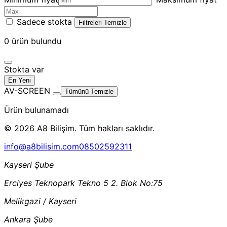
Sadece stokta
Filtreleri Temizle
0
ürün bulundu
Stokta var
En Yeni
AV-SCREEN
Tümünü Temizle
Ürün bulunamadı
© 2026 A8 Bilişim. Tüm hakları saklıdır.
info@a8bilisim.com
08502592311
Kayseri Şube
Erciyes Teknopark Tekno 5 2. Blok No:75
Melikgazi / Kayseri
Ankara Şube