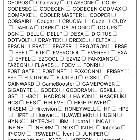
CEOPOS
Chainway
CLASSONE
CODE
CODESEC
CODEGEN
CODEGEN CODMAX
COMPAXE
COOLER MASTER
COOPER
CORSAIR
Cougar
CRUCIAL
Cube
CUDY
DAHUA
DARK
DATALOGIC
DC UPS
DCN
DELL
DELLP
DESA
DIGITUS
DOTVOLT
DRAYTEK
DREXEL
ELTEX
EPSON
ERAT
ERAZER
ERGOTRON
ERSE
ESET
ETK
EVERCOOL
EVEREST
EXA
EYFEL
EZCOOL
EZVIZ
FANXIANG
FAZEON
FLAXES
FOEM
FONRI
FORTIGATE
FORTINET
FOXCONN
FRISBY
FSP
FUJITRON
FUJITSU
G.SKILL
GAINWARD
GameBooster
GAMEPOWER
GIGABYTE
GODEX
GOODRAM
GSKILL
GST
H3C
HADRON
HAIKON
HASÇELİK
HCS
HES
HI-LEVEL
HIGH POWER
HIKSEMI
Hikvision
HONEYWELL
HP
HPE
HPRT
Huawei
HUAWEI eKit
HUGIN
HYNIX
HYTECH
IBM
Idata
INCA
INFINET
INFORM
INOX
INTEL
Intenso
IP-COM
ITSWEEP
İvent
JUNIPER