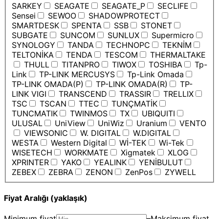
SARKEY
SEAGATE
SEAGATE_P
SECLIFE
Sensei
SEWOO
SHADOWPROTECT
SMARTDESK
SPENTA
SSB
STONET
SUBGATE
SUNCOM
SUNLUX
Supermicro
SYNOLOGY
TANDA
TECHNOPC
TEKNİM
TELTONİKA
TENDA
TESCOM
THERMALTAKE
THULL
TITANPRO
TIWOX
TOSHIBA
Tp-
Link
TP-LINK MERCUSYS
Tp-Link Omada
TP-LINK OMADA(P)
TP-LINK OMADA(R)
TP-
LINK VIGI
TRANSCEND
TRASSIR
TRELLIX
TSC
TSCAN
TTEC
TUNÇMATİK
TUNCMATIK
TWINMOS
TX
UBIQUITI
ULUSAL
UniView
UniWiz
Uranium
VENTO
VIEWSONIC
W. DIGITAL
W.DIGITAL
WESTA
Western Digital
Wİ-TEK
Wi-Tek
WISETECH
WORKMATE
Xigmatek
XLOG
XPRINTER
YAKO
YEALINK
YENİBULUT
ZEBEX
ZEBRA
ZENON
ZenPos
ZYWELL
Fiyat Aralığı (yaklaşık)
Minimum fiyat
–
Maksimum fiyat