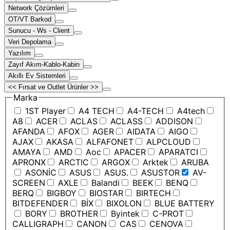
Network Çözümleri
OT/VT Barkod
Sunucu - Ws - Client
Veri Depolama
Yazılım
Zayıf Akım-Kablo-Kabin
Akıllı Ev Sistemleri
<< Fırsat ve Outlet Ürünler >>
Marka
1ST Player
A4 TECH
A4-TECH
A4tech
A8
ACER
ACLAS
ACLASS
ADDISON
AFANDA
AFOX
AGER
AIDATA
AIGO
AJAX
AKASA
ALFAFONET
ALPCLOUD
AMAYA
AMD
Aoc
APACER
APARATCI
APRONX
ARCTIC
ARGOX
Arktek
ARUBA
ASONİC
ASUS
ASUS.
ASUSTOR
AV-
SCREEN
AXLE
Balandi
BEEK
BENQ
BERQ
BIGBOY
BIOSTAR
BIRTECH
BITDEFENDER
BİX
BIXOLON
BLUE BATTERY
BORY
BROTHER
Byintek
C-PROT
CALLIGRAPH
CANON
CAS
CENOVA