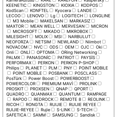
KameraKutusu
KARE
KAREFON
Kaspersky
KEENETIC
KINGSTON
KIOXIA
KODPOS
KodScan
KONFTEL
Kyocera
LANDE
LECOO
LENOVO
Lg
LOGITECH
LONGLINE
M3 Mobile
MAKELSAN
MARKASIZ
MAXTOR
MEAN WELL
MERVESAN
MICRON
MICROSOFT
MIKADO
MIKROBOX
MILESIGHT
MOLIX
MSI
NARBULUT
NEOFORZA
NETSIM
NEWLAND
Niimbot
NOVACOM
NVC
ODS
OEM
OJC
Oki
Onli
ONLİ
OPTOMA
ORing Networking
PALMX
PANASONİC
PATRIOT
PAYSİS
PERFORMAX
PERKON
PERKON P-SHOP
Philips
PLANET
PLM
PNY
POINT MOBILE
POİNT MOBİLE
POSBANK
POSCLASS
PosTürk
Power Boost
POWERBOOST
POWERCOLOR
PREMIUM MAVİ
PROLINK
PROSKIT
PROXSEN
QNAP
QPORT
QUADRO
QUANMAX
QUANTUM
RAMPAGE
RAPOO
REDROCK
REMOTE 8
REOLINK
RICOH
RONGTA
RUIJIE
RUIJIE REYEE
RUIJIE-REYEE
Rujie
S-LINK
S-TECH
SAFETICA
SAMM
SAMSUNG
Sandisk