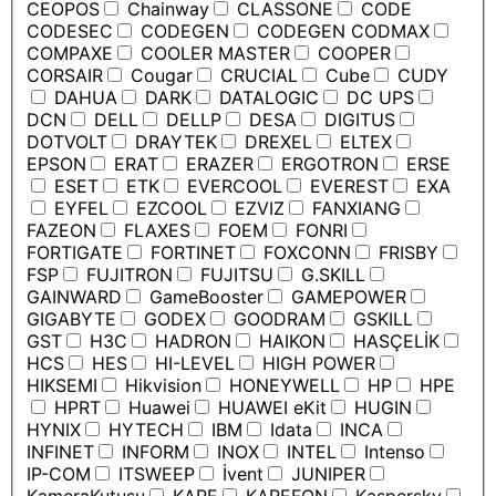
CEOPOS
Chainway
CLASSONE
CODE
CODESEC
CODEGEN
CODEGEN CODMAX
COMPAXE
COOLER MASTER
COOPER
CORSAIR
Cougar
CRUCIAL
Cube
CUDY
DAHUA
DARK
DATALOGIC
DC UPS
DCN
DELL
DELLP
DESA
DIGITUS
DOTVOLT
DRAYTEK
DREXEL
ELTEX
EPSON
ERAT
ERAZER
ERGOTRON
ERSE
ESET
ETK
EVERCOOL
EVEREST
EXA
EYFEL
EZCOOL
EZVIZ
FANXIANG
FAZEON
FLAXES
FOEM
FONRI
FORTIGATE
FORTINET
FOXCONN
FRISBY
FSP
FUJITRON
FUJITSU
G.SKILL
GAINWARD
GameBooster
GAMEPOWER
GIGABYTE
GODEX
GOODRAM
GSKILL
GST
H3C
HADRON
HAIKON
HASÇELİK
HCS
HES
HI-LEVEL
HIGH POWER
HIKSEMI
Hikvision
HONEYWELL
HP
HPE
HPRT
Huawei
HUAWEI eKit
HUGIN
HYNIX
HYTECH
IBM
Idata
INCA
INFINET
INFORM
INOX
INTEL
Intenso
IP-COM
ITSWEEP
İvent
JUNIPER