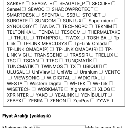
SARKEY
SEAGATE
SEAGATE_P
SECLIFE
Sensei
SEWOO
SHADOWPROTECT
SMARTDESK
SPENTA
SSB
STONET
SUBGATE
SUNCOM
SUNLUX
Supermicro
SYNOLOGY
TANDA
TECHNOPC
TEKNİM
TELTONİKA
TENDA
TESCOM
THERMALTAKE
THULL
TITANPRO
TIWOX
TOSHIBA
Tp-
Link
TP-LINK MERCUSYS
Tp-Link Omada
TP-LINK OMADA(P)
TP-LINK OMADA(R)
TP-
LINK VIGI
TRANSCEND
TRASSIR
TRELLIX
TSC
TSCAN
TTEC
TUNÇMATİK
TUNCMATIK
TWINMOS
TX
UBIQUITI
ULUSAL
UniView
UniWiz
Uranium
VENTO
VIEWSONIC
W. DIGITAL
W.DIGITAL
WESTA
Western Digital
Wİ-TEK
Wi-Tek
WISETECH
WORKMATE
Xigmatek
XLOG
XPRINTER
YAKO
YEALINK
YENİBULUT
ZEBEX
ZEBRA
ZENON
ZenPos
ZYWELL
Fiyat Aralığı (yaklaşık)
Minimum fiyat
–
Maksimum fiyat