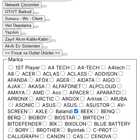
Network Çözümleri
OT/VT Barkod
Sunucu - Ws - Client
Veri Depolama
Yazılım
Zayıf Akım-Kablo-Kabin
Akıllı Ev Sistemleri
<< Fırsat ve Outlet Ürünler >>
Marka
1ST Player
A4 TECH
A4-TECH
A4tech
A8
ACER
ACLAS
ACLASS
ADDISON
AFANDA
AFOX
AGER
AIDATA
AIGO
AJAX
AKASA
ALFAFONET
ALPCLOUD
AMAYA
AMD
Aoc
APACER
APARATCI
APRONX
ARCTIC
ARGOX
Arktek
ARUBA
ASONİC
ASUS
ASUS.
ASUSTOR
AV-
SCREEN
AXLE
Balandi
BEEK
BENQ
BERQ
BIGBOY
BIOSTAR
BIRTECH
BITDEFENDER
BİX
BIXOLON
BLUE BATTERY
BORY
BROTHER
Byintek
C-PROT
CALLIGRAPH
CANON
CAS
CENOVA