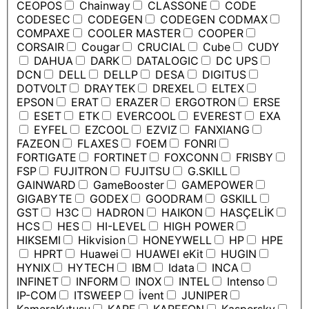
CEOPOS
Chainway
CLASSONE
CODE
CODESEC
CODEGEN
CODEGEN CODMAX
COMPAXE
COOLER MASTER
COOPER
CORSAIR
Cougar
CRUCIAL
Cube
CUDY
DAHUA
DARK
DATALOGIC
DC UPS
DCN
DELL
DELLP
DESA
DIGITUS
DOTVOLT
DRAYTEK
DREXEL
ELTEX
EPSON
ERAT
ERAZER
ERGOTRON
ERSE
ESET
ETK
EVERCOOL
EVEREST
EXA
EYFEL
EZCOOL
EZVIZ
FANXIANG
FAZEON
FLAXES
FOEM
FONRI
FORTIGATE
FORTINET
FOXCONN
FRISBY
FSP
FUJITRON
FUJITSU
G.SKILL
GAINWARD
GameBooster
GAMEPOWER
GIGABYTE
GODEX
GOODRAM
GSKILL
GST
H3C
HADRON
HAIKON
HASÇELİK
HCS
HES
HI-LEVEL
HIGH POWER
HIKSEMI
Hikvision
HONEYWELL
HP
HPE
HPRT
Huawei
HUAWEI eKit
HUGIN
HYNIX
HYTECH
IBM
Idata
INCA
INFINET
INFORM
INOX
INTEL
Intenso
IP-COM
ITSWEEP
İvent
JUNIPER