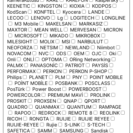
KameraKutusu
KARE
KAREFON
Kaspersky
KEENETIC
KINGSTON
KIOXIA
KODPOS
KodScan
KONFTEL
Kyocera
LANDE
LECOO
LENOVO
Lg
LOGITECH
LONGLINE
M3 Mobile
MAKELSAN
MARKASIZ
MAXTOR
MEAN WELL
MERVESAN
MICRON
MICROSOFT
MIKADO
MIKROBOX
MILESIGHT
MOLIX
MSI
NARBULUT
NEOFORZA
NETSIM
NEWLAND
Niimbot
NOVACOM
NVC
ODS
OEM
OJC
Oki
Onli
ONLİ
OPTOMA
ORing Networking
PALMX
PANASONİC
PATRIOT
PAYSİS
PERFORMAX
PERKON
PERKON P-SHOP
Philips
PLANET
PLM
PNY
POINT MOBILE
POİNT MOBİLE
POSBANK
POSCLASS
PosTürk
Power Boost
POWERBOOST
POWERCOLOR
PREMIUM MAVİ
PROLINK
PROSKIT
PROXSEN
QNAP
QPORT
QUADRO
QUANMAX
QUANTUM
RAMPAGE
RAPOO
REDROCK
REMOTE 8
REOLINK
RICOH
RONGTA
RUIJIE
RUIJIE REYEE
RUIJIE-REYEE
Rujie
S-LINK
S-TECH
SAFETICA
SAMM
SAMSUNG
Sandisk