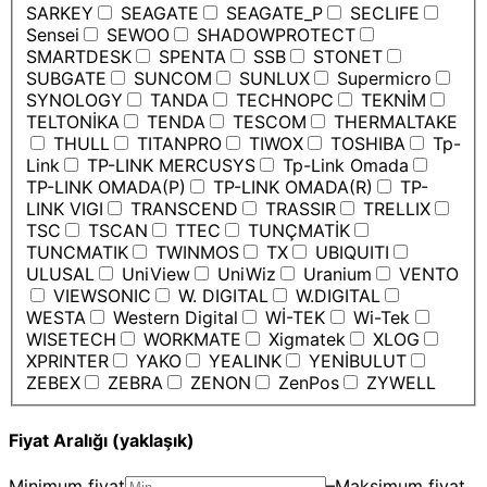
SARKEY
SEAGATE
SEAGATE_P
SECLIFE
Sensei
SEWOO
SHADOWPROTECT
SMARTDESK
SPENTA
SSB
STONET
SUBGATE
SUNCOM
SUNLUX
Supermicro
SYNOLOGY
TANDA
TECHNOPC
TEKNİM
TELTONİKA
TENDA
TESCOM
THERMALTAKE
THULL
TITANPRO
TIWOX
TOSHIBA
Tp-
Link
TP-LINK MERCUSYS
Tp-Link Omada
TP-LINK OMADA(P)
TP-LINK OMADA(R)
TP-
LINK VIGI
TRANSCEND
TRASSIR
TRELLIX
TSC
TSCAN
TTEC
TUNÇMATİK
TUNCMATIK
TWINMOS
TX
UBIQUITI
ULUSAL
UniView
UniWiz
Uranium
VENTO
VIEWSONIC
W. DIGITAL
W.DIGITAL
WESTA
Western Digital
Wİ-TEK
Wi-Tek
WISETECH
WORKMATE
Xigmatek
XLOG
XPRINTER
YAKO
YEALINK
YENİBULUT
ZEBEX
ZEBRA
ZENON
ZenPos
ZYWELL
Fiyat Aralığı (yaklaşık)
Minimum fiyat
–
Maksimum fiyat