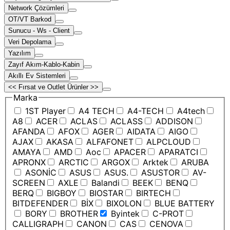
Network Çözümleri
OT/VT Barkod
Sunucu - Ws - Client
Veri Depolama
Yazılım
Zayıf Akım-Kablo-Kabin
Akıllı Ev Sistemleri
<< Fırsat ve Outlet Ürünler >>
Marka
1ST Player
A4 TECH
A4-TECH
A4tech
A8
ACER
ACLAS
ACLASS
ADDISON
AFANDA
AFOX
AGER
AIDATA
AIGO
AJAX
AKASA
ALFAFONET
ALPCLOUD
AMAYA
AMD
Aoc
APACER
APARATCI
APRONX
ARCTIC
ARGOX
Arktek
ARUBA
ASONİC
ASUS
ASUS.
ASUSTOR
AV-
SCREEN
AXLE
Balandi
BEEK
BENQ
BERQ
BIGBOY
BIOSTAR
BIRTECH
BITDEFENDER
BİX
BIXOLON
BLUE BATTERY
BORY
BROTHER
Byintek
C-PROT
CALLIGRAPH
CANON
CAS
CENOVA