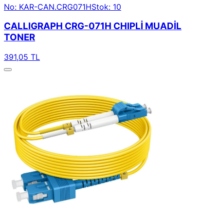
No: KAR-CAN.CRG071H
Stok: 10
CALLIGRAPH CRG-071H CHIPLİ MUADİL
TONER
391,05 TL