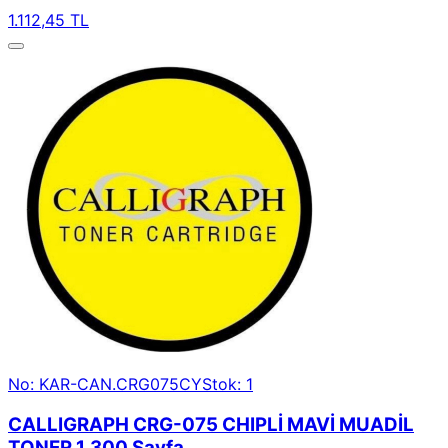
1.112,45 TL
No: KAR-CAN.CRG075CY
Stok: 1
CALLIGRAPH CRG-075 CHIPLİ MAVİ MUADİL
TONER 1.300 Sayfa