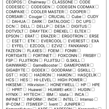
CEOPOS
Chainway
CLASSONE
CODE
CODESEC
CODEGEN
CODEGEN CODMAX
COMPAXE
COOLER MASTER
COOPER
CORSAIR
Cougar
CRUCIAL
Cube
CUDY
DAHUA
DARK
DATALOGIC
DC UPS
DCN
DELL
DELLP
DESA
DIGITUS
DOTVOLT
DRAYTEK
DREXEL
ELTEX
EPSON
ERAT
ERAZER
ERGOTRON
ERSE
ESET
ETK
EVERCOOL
EVEREST
EXA
EYFEL
EZCOOL
EZVIZ
FANXIANG
FAZEON
FLAXES
FOEM
FONRI
FORTIGATE
FORTINET
FOXCONN
FRISBY
FSP
FUJITRON
FUJITSU
G.SKILL
GAINWARD
GameBooster
GAMEPOWER
GIGABYTE
GODEX
GOODRAM
GSKILL
GST
H3C
HADRON
HAIKON
HASÇELİK
HCS
HES
HI-LEVEL
HIGH POWER
HIKSEMI
Hikvision
HONEYWELL
HP
HPE
HPRT
Huawei
HUAWEI eKit
HUGIN
HYNIX
HYTECH
IBM
Idata
INCA
INFINET
INFORM
INOX
INTEL
Intenso
IP-COM
ITSWEEP
İvent
JUNIPER