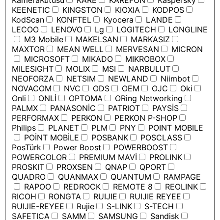
KameraKutusu
KARE
KAREFON
Kaspersky
KEENETIC
KINGSTON
KIOXIA
KODPOS
KodScan
KONFTEL
Kyocera
LANDE
LECOO
LENOVO
Lg
LOGITECH
LONGLINE
M3 Mobile
MAKELSAN
MARKASIZ
MAXTOR
MEAN WELL
MERVESAN
MICRON
MICROSOFT
MIKADO
MIKROBOX
MILESIGHT
MOLIX
MSI
NARBULUT
NEOFORZA
NETSIM
NEWLAND
Niimbot
NOVACOM
NVC
ODS
OEM
OJC
Oki
Onli
ONLİ
OPTOMA
ORing Networking
PALMX
PANASONİC
PATRIOT
PAYSİS
PERFORMAX
PERKON
PERKON P-SHOP
Philips
PLANET
PLM
PNY
POINT MOBILE
POİNT MOBİLE
POSBANK
POSCLASS
PosTürk
Power Boost
POWERBOOST
POWERCOLOR
PREMIUM MAVİ
PROLINK
PROSKIT
PROXSEN
QNAP
QPORT
QUADRO
QUANMAX
QUANTUM
RAMPAGE
RAPOO
REDROCK
REMOTE 8
REOLINK
RICOH
RONGTA
RUIJIE
RUIJIE REYEE
RUIJIE-REYEE
Rujie
S-LINK
S-TECH
SAFETICA
SAMM
SAMSUNG
Sandisk