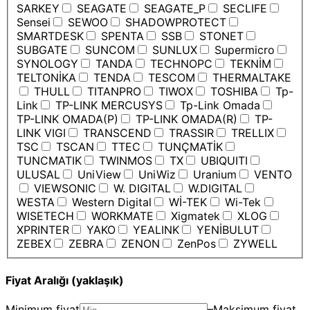
SARKEY
SEAGATE
SEAGATE_P
SECLIFE
Sensei
SEWOO
SHADOWPROTECT
SMARTDESK
SPENTA
SSB
STONET
SUBGATE
SUNCOM
SUNLUX
Supermicro
SYNOLOGY
TANDA
TECHNOPC
TEKNİM
TELTONİKA
TENDA
TESCOM
THERMALTAKE
THULL
TITANPRO
TIWOX
TOSHIBA
Tp-
Link
TP-LINK MERCUSYS
Tp-Link Omada
TP-LINK OMADA(P)
TP-LINK OMADA(R)
TP-
LINK VIGI
TRANSCEND
TRASSIR
TRELLIX
TSC
TSCAN
TTEC
TUNÇMATİK
TUNCMATIK
TWINMOS
TX
UBIQUITI
ULUSAL
UniView
UniWiz
Uranium
VENTO
VIEWSONIC
W. DIGITAL
W.DIGITAL
WESTA
Western Digital
Wİ-TEK
Wi-Tek
WISETECH
WORKMATE
Xigmatek
XLOG
XPRINTER
YAKO
YEALINK
YENİBULUT
ZEBEX
ZEBRA
ZENON
ZenPos
ZYWELL
Fiyat Aralığı (yaklaşık)
Minimum fiyat
–
Maksimum fiyat