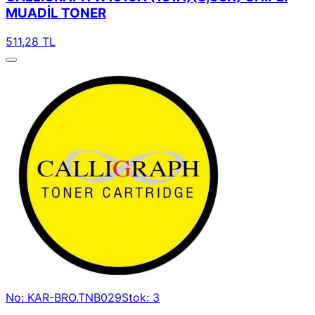
MUADİL TONER
511,28 TL
No: KAR-BRO.TNB029
Stok: 3