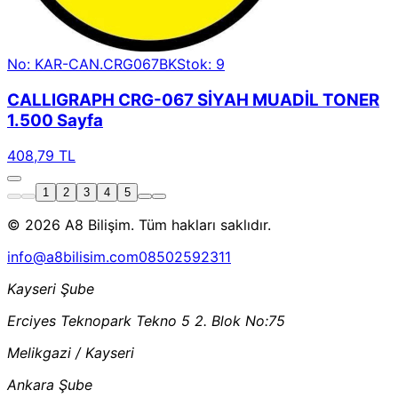
No: KAR-CAN.CRG067BK
Stok: 9
CALLIGRAPH CRG-067 SİYAH MUADİL TONER
1.500 Sayfa
408,79 TL
1
2
3
4
5
© 2026 A8 Bilişim. Tüm hakları saklıdır.
info@a8bilisim.com
08502592311
Kayseri Şube
Erciyes Teknopark Tekno 5 2. Blok No:75
Melikgazi / Kayseri
Ankara Şube