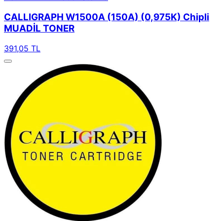
CALLIGRAPH W1500A (150A) (0,975K) Chipli
MUADİL TONER
391,05 TL