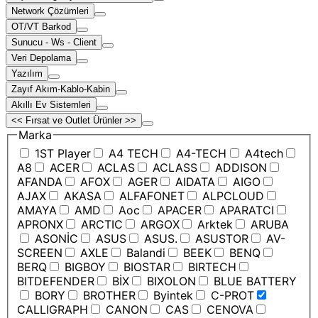
Network Çözümleri
OT/VT Barkod
Sunucu - Ws - Client
Veri Depolama
Yazılım
Zayıf Akım-Kablo-Kabin
Akıllı Ev Sistemleri
<< Fırsat ve Outlet Ürünler >>
Marka
1ST Player
A4 TECH
A4-TECH
A4tech
A8
ACER
ACLAS
ACLASS
ADDISON
AFANDA
AFOX
AGER
AIDATA
AIGO
AJAX
AKASA
ALFAFONET
ALPCLOUD
AMAYA
AMD
Aoc
APACER
APARATCI
APRONX
ARCTIC
ARGOX
Arktek
ARUBA
ASONİC
ASUS
ASUS.
ASUSTOR
AV-
SCREEN
AXLE
Balandi
BEEK
BENQ
BERQ
BIGBOY
BIOSTAR
BIRTECH
BITDEFENDER
BİX
BIXOLON
BLUE BATTERY
BORY
BROTHER
Byintek
C-PROT
CALLIGRAPH
CANON
CAS
CENOVA