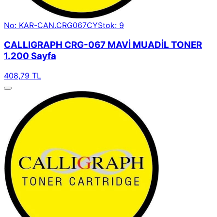
No: KAR-CAN.CRG067CY
Stok: 9
CALLIGRAPH CRG-067 MAVİ MUADİL TONER
1.200 Sayfa
408,79 TL