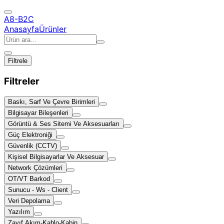
A8-B2C
Anasayfa
Ürünler
Filtrele
Filtreler
Baskı, Sarf Ve Çevre Birimleri
Bilgisayar Bileşenleri
Görüntü & Ses Sitemi Ve Aksesuarları
Güç Elektroniği
Güvenlik (CCTV)
Kişisel Bilgisayarlar Ve Aksesuar
Network Çözümleri
OT/VT Barkod
Sunucu - Ws - Client
Veri Depolama
Yazılım
Zayıf Akım-Kablo-Kabin