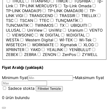
THULL
TITANPRO
TIWOX
TOSHIBA
Tp-
Link
TP-LINK MERCUSYS
Tp-Link Omada
TP-LINK OMADA(P)
TP-LINK OMADA(R)
TP-
LINK VIGI
TRANSCEND
TRASSIR
TRELLIX
TSC
TSCAN
TTEC
TUNÇMATİK
TUNCMATIK
TWINMOS
TX
UBIQUITI
ULUSAL
UniView
UniWiz
Uranium
VENTO
VIEWSONIC
W. DIGITAL
W.DIGITAL
WESTA
Western Digital
Wİ-TEK
Wi-Tek
WISETECH
WORKMATE
Xigmatek
XLOG
XPRINTER
YAKO
YEALINK
YENİBULUT
ZEBEX
ZEBRA
ZENON
ZenPos
ZYWELL
Fiyat Aralığı (yaklaşık)
Minimum fiyat
–
Maksimum fiyat
Sadece stokta
Filtreleri Temizle
0
ürün bulundu