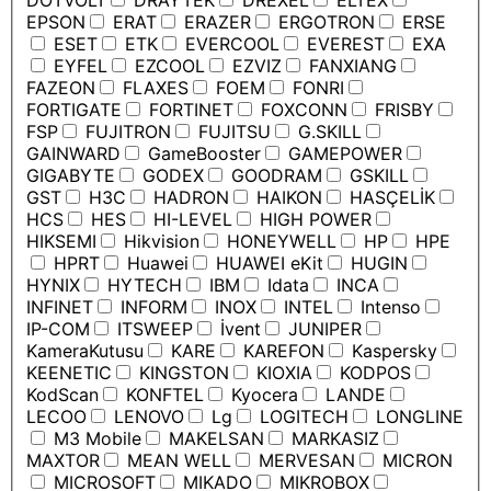
DOTVOLT
DRAYTEK
DREXEL
ELTEX
EPSON
ERAT
ERAZER
ERGOTRON
ERSE
ESET
ETK
EVERCOOL
EVEREST
EXA
EYFEL
EZCOOL
EZVIZ
FANXIANG
FAZEON
FLAXES
FOEM
FONRI
FORTIGATE
FORTINET
FOXCONN
FRISBY
FSP
FUJITRON
FUJITSU
G.SKILL
GAINWARD
GameBooster
GAMEPOWER
GIGABYTE
GODEX
GOODRAM
GSKILL
GST
H3C
HADRON
HAIKON
HASÇELİK
HCS
HES
HI-LEVEL
HIGH POWER
HIKSEMI
Hikvision
HONEYWELL
HP
HPE
HPRT
Huawei
HUAWEI eKit
HUGIN
HYNIX
HYTECH
IBM
Idata
INCA
INFINET
INFORM
INOX
INTEL
Intenso
IP-COM
ITSWEEP
İvent
JUNIPER
KameraKutusu
KARE
KAREFON
Kaspersky
KEENETIC
KINGSTON
KIOXIA
KODPOS
KodScan
KONFTEL
Kyocera
LANDE
LECOO
LENOVO
Lg
LOGITECH
LONGLINE
M3 Mobile
MAKELSAN
MARKASIZ
MAXTOR
MEAN WELL
MERVESAN
MICRON
MICROSOFT
MIKADO
MIKROBOX