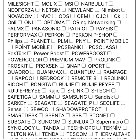
MILESIGHT
MOLIX
MSI
NARBULUT
NEOFORZA
NETSIM
NEWLAND
Niimbot
NOVACOM
NVC
ODS
OEM
OJC
Oki
Onli
ONLİ
OPTOMA
ORing Networking
PALMX
PANASONİC
PATRIOT
PAYSİS
PERFORMAX
PERKON
PERKON P-SHOP
Philips
PLANET
PLM
PNY
POINT MOBILE
POİNT MOBİLE
POSBANK
POSCLASS
PosTürk
Power Boost
POWERBOOST
POWERCOLOR
PREMIUM MAVİ
PROLINK
PROSKIT
PROXSEN
QNAP
QPORT
QUADRO
QUANMAX
QUANTUM
RAMPAGE
RAPOO
REDROCK
REMOTE 8
REOLINK
RICOH
RONGTA
RUIJIE
RUIJIE REYEE
RUIJIE-REYEE
Rujie
S-LINK
S-TECH
SAFETICA
SAMM
SAMSUNG
Sandisk
SARKEY
SEAGATE
SEAGATE_P
SECLIFE
Sensei
SEWOO
SHADOWPROTECT
SMARTDESK
SPENTA
SSB
STONET
SUBGATE
SUNCOM
SUNLUX
Supermicro
SYNOLOGY
TANDA
TECHNOPC
TEKNİM
TELTONİKA
TENDA
TESCOM
THERMALTAKE