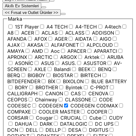
Akıllı Ev Sistemleri
<< Fırsat ve Outlet Ürünler >>
Marka
1ST Player
A4 TECH
A4-TECH
A4tech
A8
ACER
ACLAS
ACLASS
ADDISON
AFANDA
AFOX
AGER
AIDATA
AIGO
AJAX
AKASA
ALFAFONET
ALPCLOUD
AMAYA
AMD
Aoc
APACER
APARATCI
APRONX
ARCTIC
ARGOX
Arktek
ARUBA
ASONİC
ASUS
ASUS.
ASUSTOR
AV-
SCREEN
AXLE
Balandi
BEEK
BENQ
BERQ
BIGBOY
BIOSTAR
BIRTECH
BITDEFENDER
BİX
BIXOLON
BLUE BATTERY
BORY
BROTHER
Byintek
C-PROT
CALLIGRAPH
CANON
CAS
CENOVA
CEOPOS
Chainway
CLASSONE
CODE
CODESEC
CODEGEN
CODEGEN CODMAX
COMPAXE
COOLER MASTER
COOPER
CORSAIR
Cougar
CRUCIAL
Cube
CUDY
DAHUA
DARK
DATALOGIC
DC UPS
DCN
DELL
DELLP
DESA
DIGITUS