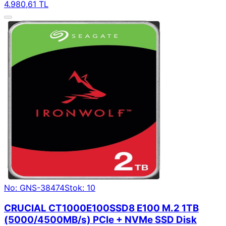
4.980,61 TL
No: GNS-38474
Stok: 10
CRUCIAL CT1000E100SSD8 E100 M.2 1TB
(5000/4500MB/s) PCIe + NVMe SSD Disk