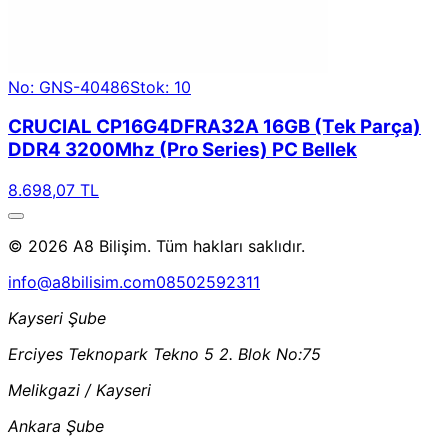
No: GNS-40486
Stok: 10
CRUCIAL CP16G4DFRA32A 16GB (Tek Parça)
DDR4 3200Mhz (Pro Series) PC Bellek
8.698,07 TL
© 2026 A8 Bilişim. Tüm hakları saklıdır.
info@a8bilisim.com
08502592311
Kayseri Şube
Erciyes Teknopark Tekno 5 2. Blok No:75
Melikgazi / Kayseri
Ankara Şube