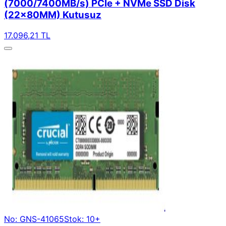
(7000/7400MB/s) PCIe + NVMe SSD Disk
(22x80MM) Kutusuz
17.096,21 TL
No: GNS-41065
Stok: 10+