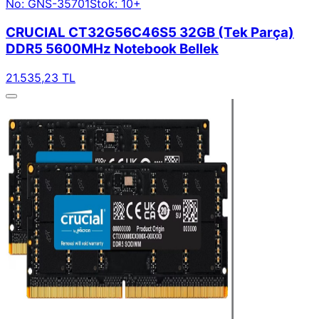
No: GNS-35701
Stok: 10+
CRUCIAL CT32G56C46S5 32GB (Tek Parça)
DDR5 5600MHz Notebook Bellek
21.535,23 TL