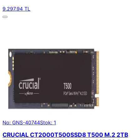
9.297,94 TL
No: GNS-40744
Stok: 1
CRUCIAL CT2000T500SSD8 T500 M.2 2TB