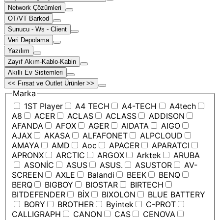
Network Çözümleri
OT/VT Barkod
Sunucu - Ws - Client
Veri Depolama
Yazılım
Zayıf Akım-Kablo-Kabin
Akıllı Ev Sistemleri
<< Fırsat ve Outlet Ürünler >>
Marka
1ST Player
A4 TECH
A4-TECH
A4tech
A8
ACER
ACLAS
ACLASS
ADDISON
AFANDA
AFOX
AGER
AIDATA
AIGO
AJAX
AKASA
ALFAFONET
ALPCLOUD
AMAYA
AMD
Aoc
APACER
APARATCI
APRONX
ARCTIC
ARGOX
Arktek
ARUBA
ASONİC
ASUS
ASUS.
ASUSTOR
AV-
SCREEN
AXLE
Balandi
BEEK
BENQ
BERQ
BIGBOY
BIOSTAR
BIRTECH
BITDEFENDER
BİX
BIXOLON
BLUE BATTERY
BORY
BROTHER
Byintek
C-PROT
CALLIGRAPH
CANON
CAS
CENOVA