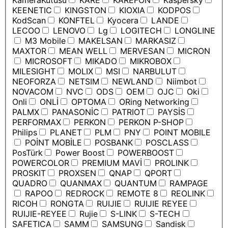
KameraKutusu
KARE
KAREFON
Kaspersky
KEENETIC
KINGSTON
KIOXIA
KODPOS
KodScan
KONFTEL
Kyocera
LANDE
LECOO
LENOVO
Lg
LOGITECH
LONGLINE
M3 Mobile
MAKELSAN
MARKASIZ
MAXTOR
MEAN WELL
MERVESAN
MICRON
MICROSOFT
MIKADO
MIKROBOX
MILESIGHT
MOLIX
MSI
NARBULUT
NEOFORZA
NETSIM
NEWLAND
Niimbot
NOVACOM
NVC
ODS
OEM
OJC
Oki
Onli
ONLİ
OPTOMA
ORing Networking
PALMX
PANASONİC
PATRIOT
PAYSİS
PERFORMAX
PERKON
PERKON P-SHOP
Philips
PLANET
PLM
PNY
POINT MOBILE
POİNT MOBİLE
POSBANK
POSCLASS
PosTürk
Power Boost
POWERBOOST
POWERCOLOR
PREMIUM MAVİ
PROLINK
PROSKIT
PROXSEN
QNAP
QPORT
QUADRO
QUANMAX
QUANTUM
RAMPAGE
RAPOO
REDROCK
REMOTE 8
REOLINK
RICOH
RONGTA
RUIJIE
RUIJIE REYEE
RUIJIE-REYEE
Rujie
S-LINK
S-TECH
SAFETICA
SAMM
SAMSUNG
Sandisk