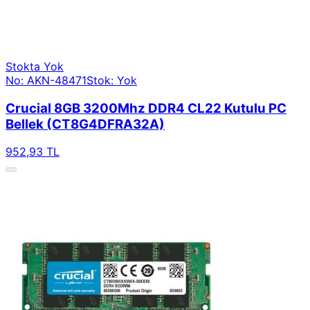
Stokta Yok
No: AKN-48471
Stok: Yok
Crucial 8GB 3200Mhz DDR4 CL22 Kutulu PC
Bellek (CT8G4DFRA32A)
952,93 TL