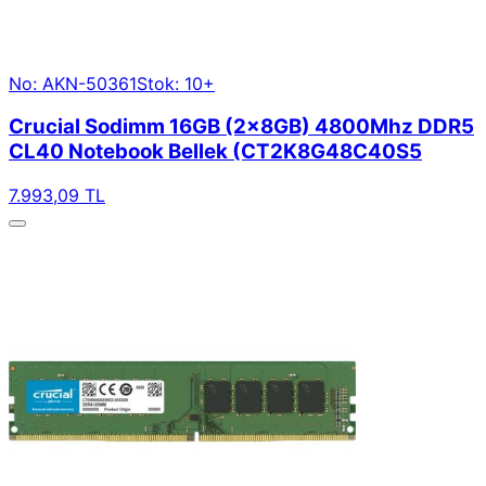
No: AKN-50361
Stok: 10+
Crucial Sodimm 16GB (2x8GB) 4800Mhz DDR5
CL40 Notebook Bellek (CT2K8G48C40S5
7.993,09 TL