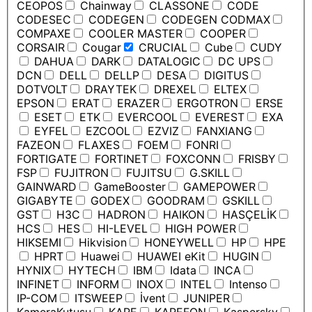
CEOPOS
Chainway
CLASSONE
CODE
CODESEC
CODEGEN
CODEGEN CODMAX
COMPAXE
COOLER MASTER
COOPER
CORSAIR
Cougar
CRUCIAL
Cube
CUDY
DAHUA
DARK
DATALOGIC
DC UPS
DCN
DELL
DELLP
DESA
DIGITUS
DOTVOLT
DRAYTEK
DREXEL
ELTEX
EPSON
ERAT
ERAZER
ERGOTRON
ERSE
ESET
ETK
EVERCOOL
EVEREST
EXA
EYFEL
EZCOOL
EZVIZ
FANXIANG
FAZEON
FLAXES
FOEM
FONRI
FORTIGATE
FORTINET
FOXCONN
FRISBY
FSP
FUJITRON
FUJITSU
G.SKILL
GAINWARD
GameBooster
GAMEPOWER
GIGABYTE
GODEX
GOODRAM
GSKILL
GST
H3C
HADRON
HAIKON
HASÇELİK
HCS
HES
HI-LEVEL
HIGH POWER
HIKSEMI
Hikvision
HONEYWELL
HP
HPE
HPRT
Huawei
HUAWEI eKit
HUGIN
HYNIX
HYTECH
IBM
Idata
INCA
INFINET
INFORM
INOX
INTEL
Intenso
IP-COM
ITSWEEP
İvent
JUNIPER