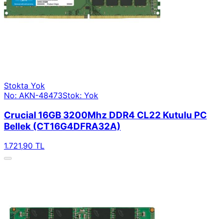
Stokta Yok
No: AKN-48473
Stok: Yok
Crucial 16GB 3200Mhz DDR4 CL22 Kutulu PC
Bellek (CT16G4DFRA32A)
1.721,90 TL