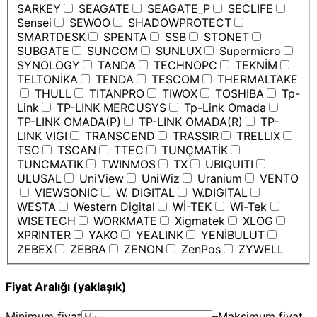
SARKEY
SEAGATE
SEAGATE_P
SECLIFE
Sensei
SEWOO
SHADOWPROTECT
SMARTDESK
SPENTA
SSB
STONET
SUBGATE
SUNCOM
SUNLUX
Supermicro
SYNOLOGY
TANDA
TECHNOPC
TEKNİM
TELTONİKA
TENDA
TESCOM
THERMALTAKE
THULL
TITANPRO
TIWOX
TOSHIBA
Tp-
Link
TP-LINK MERCUSYS
Tp-Link Omada
TP-LINK OMADA(P)
TP-LINK OMADA(R)
TP-
LINK VIGI
TRANSCEND
TRASSIR
TRELLIX
TSC
TSCAN
TTEC
TUNÇMATİK
TUNCMATIK
TWINMOS
TX
UBIQUITI
ULUSAL
UniView
UniWiz
Uranium
VENTO
VIEWSONIC
W. DIGITAL
W.DIGITAL
WESTA
Western Digital
Wİ-TEK
Wi-Tek
WISETECH
WORKMATE
Xigmatek
XLOG
XPRINTER
YAKO
YEALINK
YENİBULUT
ZEBEX
ZEBRA
ZENON
ZenPos
ZYWELL
Fiyat Aralığı (yaklaşık)
Minimum fiyat
–
Maksimum fiyat