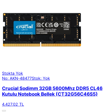
Stokta Yok
No: AKN-48477
Stok: Yok
Crucial Sodimm 32GB 5600Mhz DDR5 CL46
Kutulu Notebook Bellek (CT32G56C46S5)
4.427,02 TL