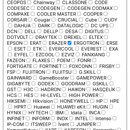
CEOPOS
Chainway
CLASSONE
CODE
CODESEC
CODEGEN
CODEGEN CODMAX
COMPAXE
COOLER MASTER
COOPER
CORSAIR
Cougar
CRUCIAL
Cube
CUDY
DAHUA
DARK
DATALOGIC
DC UPS
DCN
DELL
DELLP
DESA
DIGITUS
DOTVOLT
DRAYTEK
DREXEL
ELTEX
EPSON
ERAT
ERAZER
ERGOTRON
ERSE
ESET
ETK
EVERCOOL
EVEREST
EXA
EYFEL
EZCOOL
EZVIZ
FANXIANG
FAZEON
FLAXES
FOEM
FONRI
FORTIGATE
FORTINET
FOXCONN
FRISBY
FSP
FUJITRON
FUJITSU
G.SKILL
GAINWARD
GameBooster
GAMEPOWER
GIGABYTE
GODEX
GOODRAM
GSKILL
GST
H3C
HADRON
HAIKON
HASÇELİK
HCS
HES
HI-LEVEL
HIGH POWER
HIKSEMI
Hikvision
HONEYWELL
HP
HPE
HPRT
Huawei
HUAWEI eKit
HUGIN
HYNIX
HYTECH
IBM
Idata
INCA
INFINET
INFORM
INOX
INTEL
Intenso
IP-COM
ITSWEEP
İvent
JUNIPER