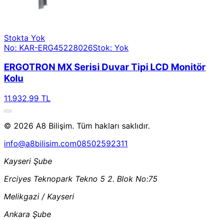
Stokta Yok
No: KAR-ERG45228026
Stok: Yok
ERGOTRON MX Serisi Duvar Tipi LCD Monitör
Kolu
11.932,99 TL
© 2026 A8 Bilişim. Tüm hakları saklıdır.
info@a8bilisim.com
08502592311
Kayseri Şube
Erciyes Teknopark Tekno 5 2. Blok No:75
Melikgazi / Kayseri
Ankara Şube