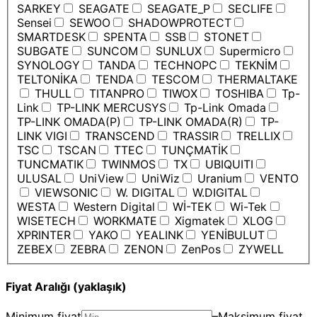
SARKEY
SEAGATE
SEAGATE_P
SECLIFE
Sensei
SEWOO
SHADOWPROTECT
SMARTDESK
SPENTA
SSB
STONET
SUBGATE
SUNCOM
SUNLUX
Supermicro
SYNOLOGY
TANDA
TECHNOPC
TEKNİM
TELTONİKA
TENDA
TESCOM
THERMALTAKE
THULL
TITANPRO
TIWOX
TOSHIBA
Tp-
Link
TP-LINK MERCUSYS
Tp-Link Omada
TP-LINK OMADA(P)
TP-LINK OMADA(R)
TP-
LINK VIGI
TRANSCEND
TRASSIR
TRELLIX
TSC
TSCAN
TTEC
TUNÇMATİK
TUNCMATIK
TWINMOS
TX
UBIQUITI
ULUSAL
UniView
UniWiz
Uranium
VENTO
VIEWSONIC
W. DIGITAL
W.DIGITAL
WESTA
Western Digital
Wİ-TEK
Wi-Tek
WISETECH
WORKMATE
Xigmatek
XLOG
XPRINTER
YAKO
YEALINK
YENİBULUT
ZEBEX
ZEBRA
ZENON
ZenPos
ZYWELL
Fiyat Aralığı (yaklaşık)
Minimum fiyat
–
Maksimum fiyat