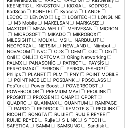
KameraKutusu
KARE
KAREFON
Kaspersky
KEENETIC
KINGSTON
KIOXIA
KODPOS
KodScan
KONFTEL
Kyocera
LANDE
LECOO
LENOVO
Lg
LOGITECH
LONGLINE
M3 Mobile
MAKELSAN
MARKASIZ
MAXTOR
MEAN WELL
MERVESAN
MICRON
MICROSOFT
MIKADO
MIKROBOX
MILESIGHT
MOLIX
MSI
NARBULUT
NEOFORZA
NETSIM
NEWLAND
Niimbot
NOVACOM
NVC
ODS
OEM
OJC
Oki
Onli
ONLİ
OPTOMA
ORing Networking
PALMX
PANASONİC
PATRIOT
PAYSİS
PERFORMAX
PERKON
PERKON P-SHOP
Philips
PLANET
PLM
PNY
POINT MOBILE
POİNT MOBİLE
POSBANK
POSCLASS
PosTürk
Power Boost
POWERBOOST
POWERCOLOR
PREMIUM MAVİ
PROLINK
PROSKIT
PROXSEN
QNAP
QPORT
QUADRO
QUANMAX
QUANTUM
RAMPAGE
RAPOO
REDROCK
REMOTE 8
REOLINK
RICOH
RONGTA
RUIJIE
RUIJIE REYEE
RUIJIE-REYEE
Rujie
S-LINK
S-TECH
SAFETICA
SAMM
SAMSUNG
Sandisk