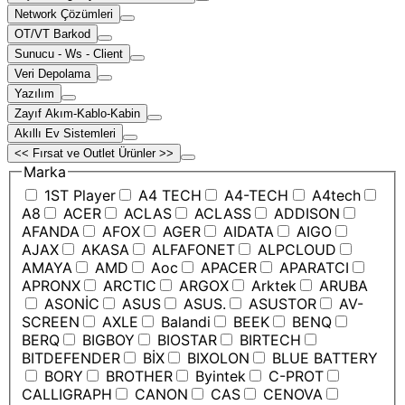
Network Çözümleri
OT/VT Barkod
Sunucu - Ws - Client
Veri Depolama
Yazılım
Zayıf Akım-Kablo-Kabin
Akıllı Ev Sistemleri
<< Fırsat ve Outlet Ürünler >>
Marka
1ST Player
A4 TECH
A4-TECH
A4tech
A8
ACER
ACLAS
ACLASS
ADDISON
AFANDA
AFOX
AGER
AIDATA
AIGO
AJAX
AKASA
ALFAFONET
ALPCLOUD
AMAYA
AMD
Aoc
APACER
APARATCI
APRONX
ARCTIC
ARGOX
Arktek
ARUBA
ASONİC
ASUS
ASUS.
ASUSTOR
AV-
SCREEN
AXLE
Balandi
BEEK
BENQ
BERQ
BIGBOY
BIOSTAR
BIRTECH
BITDEFENDER
BİX
BIXOLON
BLUE BATTERY
BORY
BROTHER
Byintek
C-PROT
CALLIGRAPH
CANON
CAS
CENOVA