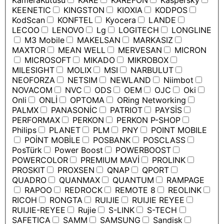
KameraKutusu
KARE
KAREFON
Kaspersky
KEENETIC
KINGSTON
KIOXIA
KODPOS
KodScan
KONFTEL
Kyocera
LANDE
LECOO
LENOVO
Lg
LOGITECH
LONGLINE
M3 Mobile
MAKELSAN
MARKASIZ
MAXTOR
MEAN WELL
MERVESAN
MICRON
MICROSOFT
MIKADO
MIKROBOX
MILESIGHT
MOLIX
MSI
NARBULUT
NEOFORZA
NETSIM
NEWLAND
Niimbot
NOVACOM
NVC
ODS
OEM
OJC
Oki
Onli
ONLİ
OPTOMA
ORing Networking
PALMX
PANASONİC
PATRIOT
PAYSİS
PERFORMAX
PERKON
PERKON P-SHOP
Philips
PLANET
PLM
PNY
POINT MOBILE
POİNT MOBİLE
POSBANK
POSCLASS
PosTürk
Power Boost
POWERBOOST
POWERCOLOR
PREMIUM MAVİ
PROLINK
PROSKIT
PROXSEN
QNAP
QPORT
QUADRO
QUANMAX
QUANTUM
RAMPAGE
RAPOO
REDROCK
REMOTE 8
REOLINK
RICOH
RONGTA
RUIJIE
RUIJIE REYEE
RUIJIE-REYEE
Rujie
S-LINK
S-TECH
SAFETICA
SAMM
SAMSUNG
Sandisk