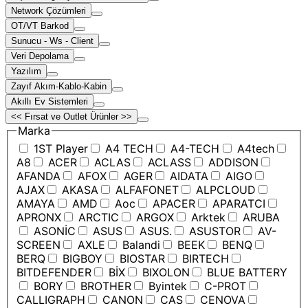
Network Çözümleri
OT/VT Barkod
Sunucu - Ws - Client
Veri Depolama
Yazılım
Zayıf Akım-Kablo-Kabin
Akıllı Ev Sistemleri
<< Fırsat ve Outlet Ürünler >>
Marka
1ST Player
A4 TECH
A4-TECH
A4tech
A8
ACER
ACLAS
ACLASS
ADDISON
AFANDA
AFOX
AGER
AIDATA
AIGO
AJAX
AKASA
ALFAFONET
ALPCLOUD
AMAYA
AMD
Aoc
APACER
APARATCI
APRONX
ARCTIC
ARGOX
Arktek
ARUBA
ASONİC
ASUS
ASUS.
ASUSTOR
AV-
SCREEN
AXLE
Balandi
BEEK
BENQ
BERQ
BIGBOY
BIOSTAR
BIRTECH
BITDEFENDER
BİX
BIXOLON
BLUE BATTERY
BORY
BROTHER
Byintek
C-PROT
CALLIGRAPH
CANON
CAS
CENOVA