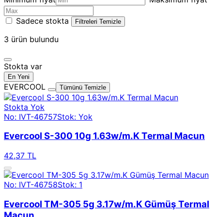
Sadece stokta
Filtreleri Temizle
3
ürün bulundu
Stokta var
En Yeni
EVERCOOL
Tümünü Temizle
Stokta Yok
No: IVT-46757
Stok: Yok
Evercool S-300 10g 1.63w/m.K Termal Macun
42,37 TL
No: IVT-46758
Stok: 1
Evercool TM-305 5g 3.17w/m.K Gümüş Termal
Macun