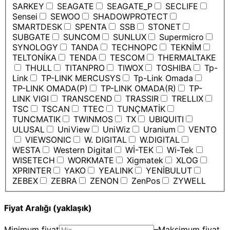
SARKEY
SEAGATE
SEAGATE_P
SECLIFE
Sensei
SEWOO
SHADOWPROTECT
SMARTDESK
SPENTA
SSB
STONET
SUBGATE
SUNCOM
SUNLUX
Supermicro
SYNOLOGY
TANDA
TECHNOPC
TEKNİM
TELTONİKA
TENDA
TESCOM
THERMALTAKE
THULL
TITANPRO
TIWOX
TOSHIBA
Tp-
Link
TP-LINK MERCUSYS
Tp-Link Omada
TP-LINK OMADA(P)
TP-LINK OMADA(R)
TP-
LINK VIGI
TRANSCEND
TRASSIR
TRELLIX
TSC
TSCAN
TTEC
TUNÇMATİK
TUNCMATIK
TWINMOS
TX
UBIQUITI
ULUSAL
UniView
UniWiz
Uranium
VENTO
VIEWSONIC
W. DIGITAL
W.DIGITAL
WESTA
Western Digital
Wİ-TEK
Wi-Tek
WISETECH
WORKMATE
Xigmatek
XLOG
XPRINTER
YAKO
YEALINK
YENİBULUT
ZEBEX
ZEBRA
ZENON
ZenPos
ZYWELL
Fiyat Aralığı (yaklaşık)
Minimum fiyat
–
Maksimum fiyat