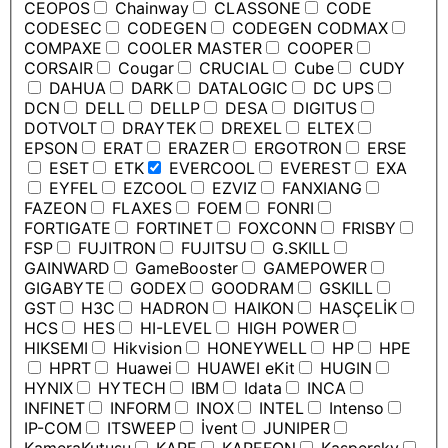
CEOPOS
Chainway
CLASSONE
CODE
CODESEC
CODEGEN
CODEGEN CODMAX
COMPAXE
COOLER MASTER
COOPER
CORSAIR
Cougar
CRUCIAL
Cube
CUDY
DAHUA
DARK
DATALOGIC
DC UPS
DCN
DELL
DELLP
DESA
DIGITUS
DOTVOLT
DRAYTEK
DREXEL
ELTEX
EPSON
ERAT
ERAZER
ERGOTRON
ERSE
ESET
ETK
EVERCOOL
EVEREST
EXA
EYFEL
EZCOOL
EZVIZ
FANXIANG
FAZEON
FLAXES
FOEM
FONRI
FORTIGATE
FORTINET
FOXCONN
FRISBY
FSP
FUJITRON
FUJITSU
G.SKILL
GAINWARD
GameBooster
GAMEPOWER
GIGABYTE
GODEX
GOODRAM
GSKILL
GST
H3C
HADRON
HAIKON
HASÇELİK
HCS
HES
HI-LEVEL
HIGH POWER
HIKSEMI
Hikvision
HONEYWELL
HP
HPE
HPRT
Huawei
HUAWEI eKit
HUGIN
HYNIX
HYTECH
IBM
Idata
INCA
INFINET
INFORM
INOX
INTEL
Intenso
IP-COM
ITSWEEP
İvent
JUNIPER