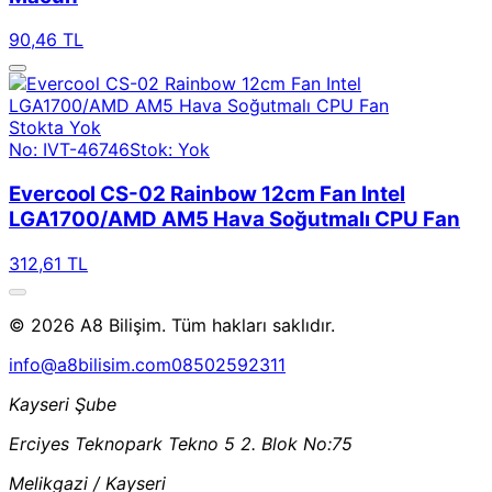
90,46 TL
Stokta Yok
No: IVT-46746
Stok: Yok
Evercool CS-02 Rainbow 12cm Fan Intel
LGA1700/AMD AM5 Hava Soğutmalı CPU Fan
312,61 TL
© 2026 A8 Bilişim. Tüm hakları saklıdır.
info@a8bilisim.com
08502592311
Kayseri Şube
Erciyes Teknopark Tekno 5 2. Blok No:75
Melikgazi / Kayseri