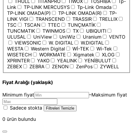
THULL
TITANPRO
TIWOX
TOSHIBA
Tp-
Link
TP-LINK MERCUSYS
Tp-Link Omada
TP-LINK OMADA(P)
TP-LINK OMADA(R)
TP-
LINK VIGI
TRANSCEND
TRASSIR
TRELLIX
TSC
TSCAN
TTEC
TUNÇMATİK
TUNCMATIK
TWINMOS
TX
UBIQUITI
ULUSAL
UniView
UniWiz
Uranium
VENTO
VIEWSONIC
W. DIGITAL
W.DIGITAL
WESTA
Western Digital
Wİ-TEK
Wi-Tek
WISETECH
WORKMATE
Xigmatek
XLOG
XPRINTER
YAKO
YEALINK
YENİBULUT
ZEBEX
ZEBRA
ZENON
ZenPos
ZYWELL
Fiyat Aralığı (yaklaşık)
Minimum fiyat
–
Maksimum fiyat
Sadece stokta
Filtreleri Temizle
0
ürün bulundu