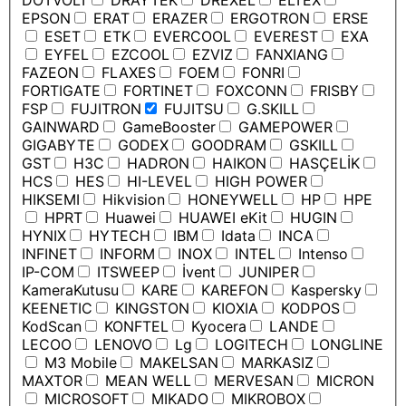
DOTVOLT
DRAYTEK
DREXEL
ELTEX
EPSON
ERAT
ERAZER
ERGOTRON
ERSE
ESET
ETK
EVERCOOL
EVEREST
EXA
EYFEL
EZCOOL
EZVIZ
FANXIANG
FAZEON
FLAXES
FOEM
FONRI
FORTIGATE
FORTINET
FOXCONN
FRISBY
FSP
FUJITRON
FUJITSU
G.SKILL
GAINWARD
GameBooster
GAMEPOWER
GIGABYTE
GODEX
GOODRAM
GSKILL
GST
H3C
HADRON
HAIKON
HASÇELİK
HCS
HES
HI-LEVEL
HIGH POWER
HIKSEMI
Hikvision
HONEYWELL
HP
HPE
HPRT
Huawei
HUAWEI eKit
HUGIN
HYNIX
HYTECH
IBM
Idata
INCA
INFINET
INFORM
INOX
INTEL
Intenso
IP-COM
ITSWEEP
İvent
JUNIPER
KameraKutusu
KARE
KAREFON
Kaspersky
KEENETIC
KINGSTON
KIOXIA
KODPOS
KodScan
KONFTEL
Kyocera
LANDE
LECOO
LENOVO
Lg
LOGITECH
LONGLINE
M3 Mobile
MAKELSAN
MARKASIZ
MAXTOR
MEAN WELL
MERVESAN
MICRON
MICROSOFT
MIKADO
MIKROBOX