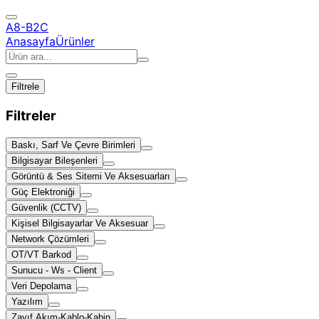
A8-B2C
Anasayfa
Ürünler
Filtrele
Filtreler
Baskı, Sarf Ve Çevre Birimleri
Bilgisayar Bileşenleri
Görüntü & Ses Sitemi Ve Aksesuarları
Güç Elektroniği
Güvenlik (CCTV)
Kişisel Bilgisayarlar Ve Aksesuar
Network Çözümleri
OT/VT Barkod
Sunucu - Ws - Client
Veri Depolama
Yazılım
Zayıf Akım-Kablo-Kabin