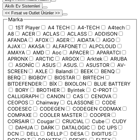
Akıllı Ev Sistemleri
<< Fırsat ve Outlet Ürünler >>
Marka
1ST Player
A4 TECH
A4-TECH
A4tech
A8
ACER
ACLAS
ACLASS
ADDISON
AFANDA
AFOX
AGER
AIDATA
AIGO
AJAX
AKASA
ALFAFONET
ALPCLOUD
AMAYA
AMD
Aoc
APACER
APARATCI
APRONX
ARCTIC
ARGOX
Arktek
ARUBA
ASONİC
ASUS
ASUS.
ASUSTOR
AV-
SCREEN
AXLE
Balandi
BEEK
BENQ
BERQ
BIGBOY
BIOSTAR
BIRTECH
BITDEFENDER
BİX
BIXOLON
BLUE BATTERY
BORY
BROTHER
Byintek
C-PROT
CALLIGRAPH
CANON
CAS
CENOVA
CEOPOS
Chainway
CLASSONE
CODE
CODESEC
CODEGEN
CODEGEN CODMAX
COMPAXE
COOLER MASTER
COOPER
CORSAIR
Cougar
CRUCIAL
Cube
CUDY
DAHUA
DARK
DATALOGIC
DC UPS
DCN
DELL
DELLP
DESA
DIGITUS