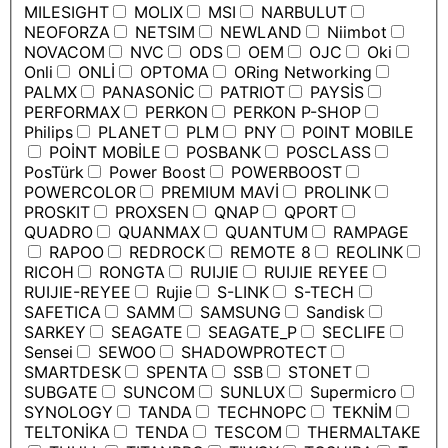
MILESIGHT
MOLIX
MSI
NARBULUT
NEOFORZA
NETSIM
NEWLAND
Niimbot
NOVACOM
NVC
ODS
OEM
OJC
Oki
Onli
ONLİ
OPTOMA
ORing Networking
PALMX
PANASONİC
PATRIOT
PAYSİS
PERFORMAX
PERKON
PERKON P-SHOP
Philips
PLANET
PLM
PNY
POINT MOBILE
POİNT MOBİLE
POSBANK
POSCLASS
PosTürk
Power Boost
POWERBOOST
POWERCOLOR
PREMIUM MAVİ
PROLINK
PROSKIT
PROXSEN
QNAP
QPORT
QUADRO
QUANMAX
QUANTUM
RAMPAGE
RAPOO
REDROCK
REMOTE 8
REOLINK
RICOH
RONGTA
RUIJIE
RUIJIE REYEE
RUIJIE-REYEE
Rujie
S-LINK
S-TECH
SAFETICA
SAMM
SAMSUNG
Sandisk
SARKEY
SEAGATE
SEAGATE_P
SECLIFE
Sensei
SEWOO
SHADOWPROTECT
SMARTDESK
SPENTA
SSB
STONET
SUBGATE
SUNCOM
SUNLUX
Supermicro
SYNOLOGY
TANDA
TECHNOPC
TEKNİM
TELTONİKA
TENDA
TESCOM
THERMALTAKE