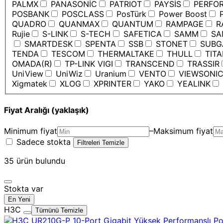
PALMX
PANASONİC
PATRIOT
PAYSİS
PERFO
POSBANK
POSCLASS
PosTürk
Power Boost
P
QUADRO
QUANMAX
QUANTUM
RAMPAGE
R
Rujie
S-LINK
S-TECH
SAFETICA
SAMM
SA
SMARTDESK
SPENTA
SSB
STONET
SUBG
TENDA
TESCOM
THERMALTAKE
THULL
TIT
OMADA(R)
TP-LINK VIGI
TRANSCEND
TRASSIR
UniView
UniWiz
Uranium
VENTO
VIEWSONI
Xigmatek
XLOG
XPRINTER
YAKO
YEALINK
Fiyat Aralığı (yaklaşık)
Minimum fiyat
–
Maksimum fiyat
Sadece stokta
Filtreleri Temizle
35
ürün bulundu
Stokta var
En Yeni
H3C
Tümünü Temizle