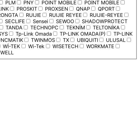
PLM
PNY
POINT MOBILE
POİNT MOBİLE
INK
PROSKIT
PROXSEN
QNAP
QPORT
ONGTA
RUIJIE
RUIJIE REYEE
RUIJIE-REYEE
SECLIFE
Sensei
SEWOO
SHADOWPROTECT
TANDA
TECHNOPC
TEKNİM
TELTONİKA
SYS
Tp-Link Omada
TP-LINK OMADA(P)
TP-LINK
NCMATIK
TWINMOS
TX
UBIQUITI
ULUSAL
Wİ-TEK
Wi-Tek
WISETECH
WORKMATE
WELL