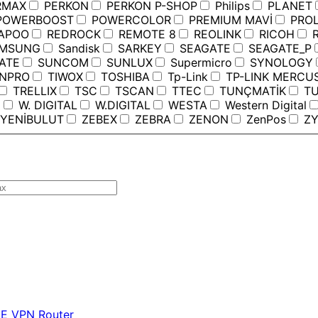
RMAX
PERKON
PERKON P-SHOP
Philips
PLANET
OWERBOOST
POWERCOLOR
PREMIUM MAVİ
PROL
APOO
REDROCK
REMOTE 8
REOLINK
RICOH
R
MSUNG
Sandisk
SARKEY
SEAGATE
SEAGATE_P
ATE
SUNCOM
SUNLUX
Supermicro
SYNOLOGY
ANPRO
TIWOX
TOSHIBA
Tp-Link
TP-LINK MERCU
TRELLIX
TSC
TSCAN
TTEC
TUNÇMATİK
TU
C
W. DIGITAL
W.DIGITAL
WESTA
Western Digital
YENİBULUT
ZEBEX
ZEBRA
ZENON
ZenPos
ZY