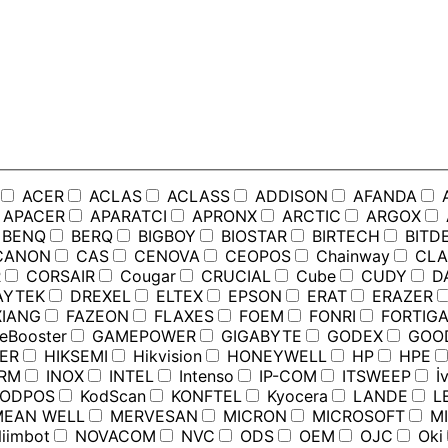
ACER
ACLAS
ACLASS
ADDISON
AFANDA
APACER
APARATCI
APRONX
ARCTIC
ARGOX
BENQ
BERQ
BIGBOY
BIOSTAR
BIRTECH
BITD
ANON
CAS
CENOVA
CEOPOS
Chainway
CLA
R
CORSAIR
Cougar
CRUCIAL
Cube
CUDY
D
YTEK
DREXEL
ELTEX
EPSON
ERAT
ERAZER
IANG
FAZEON
FLAXES
FOEM
FONRI
FORTIGA
Booster
GAMEPOWER
GIGABYTE
GODEX
GOO
ER
HIKSEMI
Hikvision
HONEYWELL
HP
HPE
RM
INOX
INTEL
Intenso
IP-COM
ITSWEEP
İv
ODPOS
KodScan
KONFTEL
Kyocera
LANDE
L
EAN WELL
MERVESAN
MICRON
MICROSOFT
MI
iimbot
NOVACOM
NVC
ODS
OEM
OJC
Oki