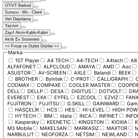
OT/VT Barkod
Sunucu - Ws - Client
Veri Depolama
Yazılım
Zayıf Akım-Kablo-Kabin
Akıllı Ev Sistemleri
<< Fırsat ve Outlet Ürünler >>
Marka
1ST Player
A4 TECH
A4-TECH
A4tech
A8
ALFAFONET
ALPCLOUD
AMAYA
AMD
Aoc
ASUSTOR
AV-SCREEN
AXLE
Balandi
BEEK
BROTHER
Byintek
C-PROT
CALLIGRAPH
C
CODMAX
COMPAXE
COOLER MASTER
COOPE
DELL
DELLP
DESA
DIGITUS
DOTVOLT
DRA
EVEREST
EXA
EYFEL
EZCOOL
EZVIZ
FANX
FUJITRON
FUJITSU
G.SKILL
GAINWARD
Game
HASÇELİK
HCS
HES
HI-LEVEL
HIGH POW
HYTECH
IBM
Idata
INCA
INFINET
INFO
Kaspersky
KEENETIC
KINGSTON
KIOXIA
K
M3 Mobile
MAKELSAN
MARKASIZ
MAXTOR
M
NARBULUT
NEOFORZA
NETSIM
NEWLAND
N