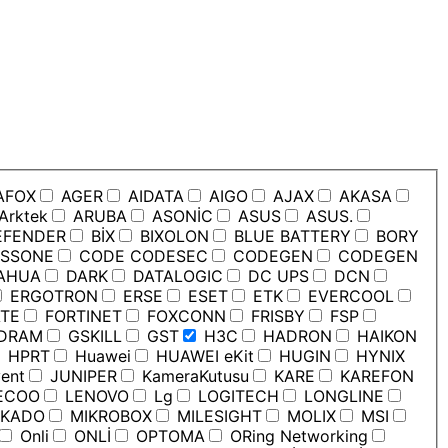
AFOX
AGER
AIDATA
AIGO
AJAX
AKASA
Arktek
ARUBA
ASONİC
ASUS
ASUS.
EFENDER
BİX
BIXOLON
BLUE BATTERY
BORY
SSONE
CODE CODESEC
CODEGEN
CODEGEN
AHUA
DARK
DATALOGIC
DC UPS
DCN
ERGOTRON
ERSE
ESET
ETK
EVERCOOL
TE
FORTINET
FOXCONN
FRISBY
FSP
DRAM
GSKILL
GST
H3C
HADRON
HAIKON
HPRT
Huawei
HUAWEI eKit
HUGIN
HYNIX
ent
JUNIPER
KameraKutusu
KARE
KAREFON
ECOO
LENOVO
Lg
LOGITECH
LONGLINE
KADO
MIKROBOX
MILESIGHT
MOLIX
MSI
Onli
ONLİ
OPTOMA
ORing Networking