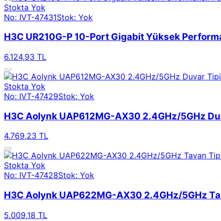
Stokta Yok
No: IVT-47431
Stok: Yok
H3C UR210G-P 10-Port Gigabit Yüksek Performa
6.124,93 TL
Stokta Yok
No: IVT-47429
Stok: Yok
H3C Aolynk UAP612MG-AX30 2.4GHz/5GHz Duva
4.769,23 TL
Stokta Yok
No: IVT-47428
Stok: Yok
H3C Aolynk UAP622MG-AX30 2.4GHz/5GHz Tava
5.009,18 TL