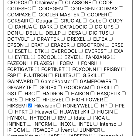
CEOPOS
Chainway
CLASSONE
CODE
CODESEC
CODEGEN
CODEGEN CODMAX
COMPAXE
COOLER MASTER
COOPER
CORSAIR
Cougar
CRUCIAL
Cube
CUDY
DAHUA
DARK
DATALOGIC
DC UPS
DCN
DELL
DELLP
DESA
DIGITUS
DOTVOLT
DRAYTEK
DREXEL
ELTEX
EPSON
ERAT
ERAZER
ERGOTRON
ERSE
ESET
ETK
EVERCOOL
EVEREST
EXA
EYFEL
EZCOOL
EZVIZ
FANXIANG
FAZEON
FLAXES
FOEM
FONRI
FORTIGATE
FORTINET
FOXCONN
FRISBY
FSP
FUJITRON
FUJITSU
G.SKILL
GAINWARD
GameBooster
GAMEPOWER
GIGABYTE
GODEX
GOODRAM
GSKILL
GST
H3C
HADRON
HAIKON
HASÇELİK
HCS
HES
HI-LEVEL
HIGH POWER
HIKSEMI
Hikvision
HONEYWELL
HP
HPE
HPRT
Huawei
HUAWEI eKit
HUGIN
HYNIX
HYTECH
IBM
Idata
INCA
INFINET
INFORM
INOX
INTEL
Intenso
IP-COM
ITSWEEP
İvent
JUNIPER