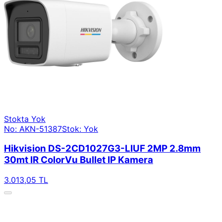
Stokta Yok
No: AKN-51387
Stok: Yok
Hikvision DS-2CD1027G3-LIUF 2MP 2.8mm
30mt IR ColorVu Bullet IP Kamera
3.013,05 TL