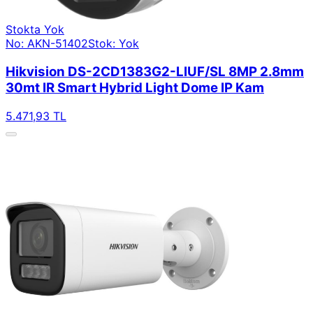
Stokta Yok
No: AKN-51402
Stok: Yok
Hikvision DS-2CD1383G2-LIUF/SL 8MP 2.8mm
30mt IR Smart Hybrid Light Dome IP Kam
5.471,93 TL