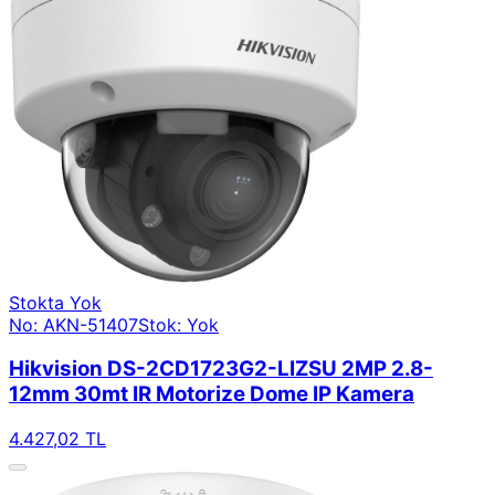
Stokta Yok
No: AKN-51407
Stok: Yok
Hikvision DS-2CD1723G2-LIZSU 2MP 2.8-
12mm 30mt IR Motorize Dome IP Kamera
4.427,02 TL