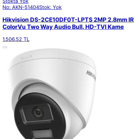
Stokta Yok
No: AKN-51404
Stok: Yok
Hikvision DS-2CE10DF0T-LPTS 2MP 2.8mm IR
ColorVu Two Way Audio Bull. HD-TVI Kame
1.506,52 TL