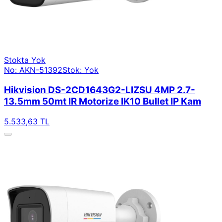
Stokta Yok
No: AKN-51392
Stok: Yok
Hikvision DS-2CD1643G2-LIZSU 4MP 2.7-
13.5mm 50mt IR Motorize IK10 Bullet IP Kam
5.533,63 TL