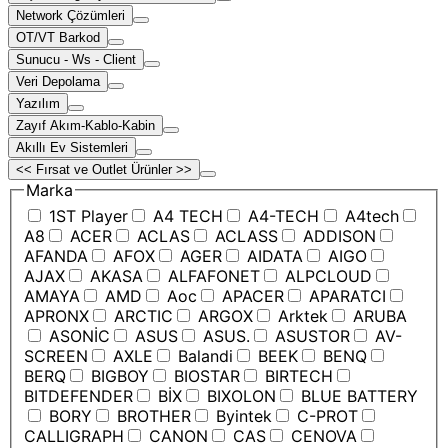
Network Çözümleri
OT/VT Barkod
Sunucu - Ws - Client
Veri Depolama
Yazılım
Zayıf Akım-Kablo-Kabin
Akıllı Ev Sistemleri
<< Fırsat ve Outlet Ürünler >>
Marka
1ST Player
A4 TECH
A4-TECH
A4tech
A8
ACER
ACLAS
ACLASS
ADDISON
AFANDA
AFOX
AGER
AIDATA
AIGO
AJAX
AKASA
ALFAFONET
ALPCLOUD
AMAYA
AMD
Aoc
APACER
APARATCI
APRONX
ARCTIC
ARGOX
Arktek
ARUBA
ASONİC
ASUS
ASUS.
ASUSTOR
AV-
SCREEN
AXLE
Balandi
BEEK
BENQ
BERQ
BIGBOY
BIOSTAR
BIRTECH
BITDEFENDER
BİX
BIXOLON
BLUE BATTERY
BORY
BROTHER
Byintek
C-PROT
CALLIGRAPH
CANON
CAS
CENOVA