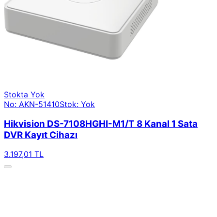
Stokta Yok
No: AKN-51410
Stok: Yok
Hikvision DS-7108HGHI-M1/T 8 Kanal 1 Sata
DVR Kayıt Cihazı
3.197,01 TL