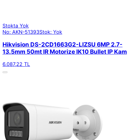
Stokta Yok
No: AKN-51393
Stok: Yok
Hikvision DS-2CD1663G2-LIZSU 6MP 2.7-
13.5mm 50mt IR Motorize IK10 Bullet IP Kam
6.087,22 TL