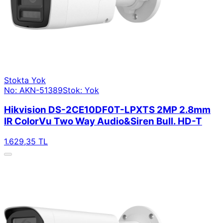
Stokta Yok
No: AKN-51389
Stok: Yok
Hikvision DS-2CE10DF0T-LPXTS 2MP 2.8mm
IR ColorVu Two Way Audio&Siren Bull. HD-T
1.629,35 TL