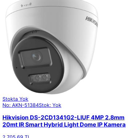
Stokta Yok
No: AKN-51384
Stok: Yok
Hikvision DS-2CD1341G2-LIUF 4MP 2.8mm
20mt IR Smart Hybrid Light Dome IP Kamera
2.705,69 TL