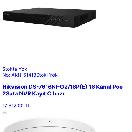
Stokta Yok
No: AKN-51413
Stok: Yok
Hikvision DS-7616NI-Q2/16P(E) 16 Kanal Poe
2Sata NVR Kayıt Cihazı
12.912,00 TL