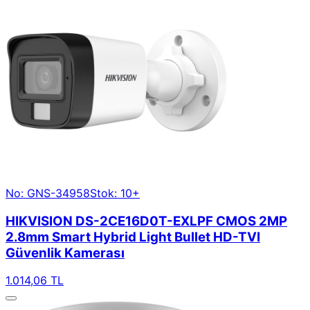
No: GNS-34958
Stok: 10+
HIKVISION DS-2CE16D0T-EXLPF CMOS 2MP
2.8mm Smart Hybrid Light Bullet HD-TVI
Güvenlik Kamerası
1.014,06 TL