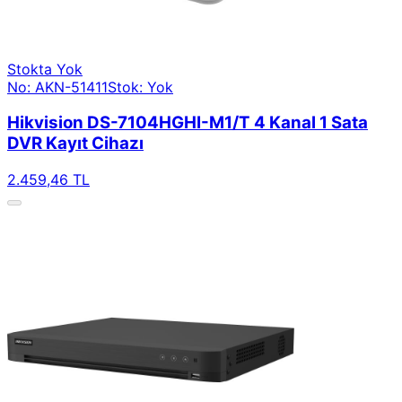
Stokta Yok
No: AKN-51411
Stok: Yok
Hikvision DS-7104HGHI-M1/T 4 Kanal 1 Sata
DVR Kayıt Cihazı
2.459,46 TL