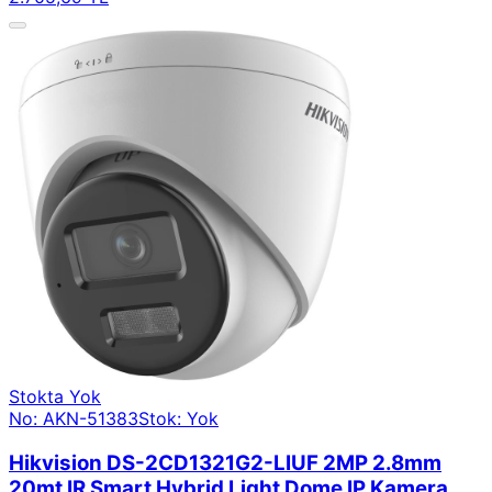
Stokta Yok
No: AKN-51383
Stok: Yok
Hikvision DS-2CD1321G2-LIUF 2MP 2.8mm
20mt IR Smart Hybrid Light Dome IP Kamera