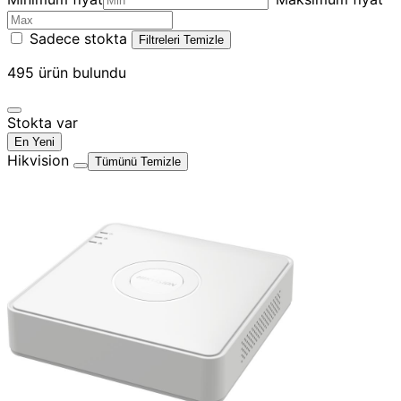
Sadece stokta
Filtreleri Temizle
495
ürün bulundu
Stokta var
En Yeni
Hikvision
Tümünü Temizle