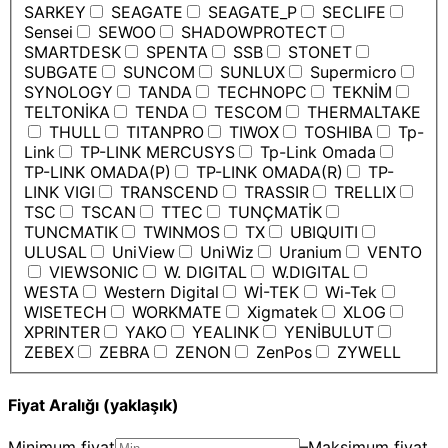
SARKEY
SEAGATE
SEAGATE_P
SECLIFE
Sensei
SEWOO
SHADOWPROTECT
SMARTDESK
SPENTA
SSB
STONET
SUBGATE
SUNCOM
SUNLUX
Supermicro
SYNOLOGY
TANDA
TECHNOPC
TEKNİM
TELTONİKA
TENDA
TESCOM
THERMALTAKE
THULL
TITANPRO
TIWOX
TOSHIBA
Tp-
Link
TP-LINK MERCUSYS
Tp-Link Omada
TP-LINK OMADA(P)
TP-LINK OMADA(R)
TP-
LINK VIGI
TRANSCEND
TRASSIR
TRELLIX
TSC
TSCAN
TTEC
TUNÇMATİK
TUNCMATIK
TWINMOS
TX
UBIQUITI
ULUSAL
UniView
UniWiz
Uranium
VENTO
VIEWSONIC
W. DIGITAL
W.DIGITAL
WESTA
Western Digital
Wİ-TEK
Wi-Tek
WISETECH
WORKMATE
Xigmatek
XLOG
XPRINTER
YAKO
YEALINK
YENİBULUT
ZEBEX
ZEBRA
ZENON
ZenPos
ZYWELL
Fiyat Aralığı (yaklaşık)
Minimum fiyat
–
Maksimum fiyat