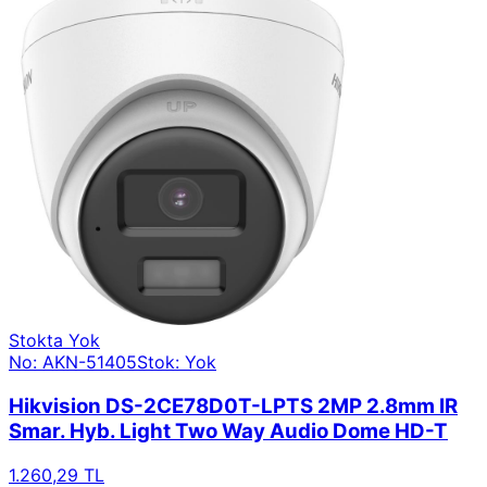
Stokta Yok
No: AKN-51405
Stok: Yok
Hikvision DS-2CE78D0T-LPTS 2MP 2.8mm IR
Smar. Hyb. Light Two Way Audio Dome HD-T
1.260,29 TL