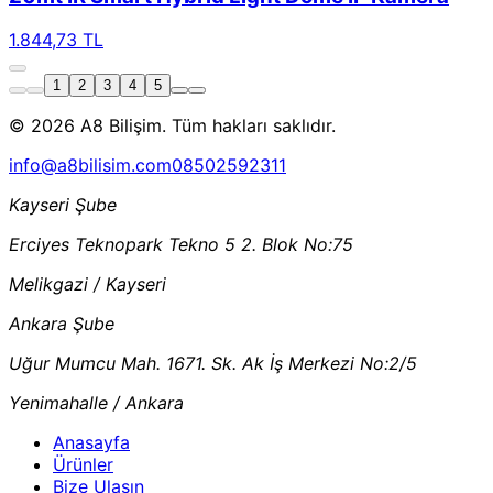
1.844,73 TL
1
2
3
4
5
© 2026 A8 Bilişim. Tüm hakları saklıdır.
info@a8bilisim.com
08502592311
Kayseri Şube
Erciyes Teknopark Tekno 5 2. Blok No:75
Melikgazi / Kayseri
Ankara Şube
Uğur Mumcu Mah. 1671. Sk. Ak İş Merkezi No:2/5
Yenimahalle / Ankara
Anasayfa
Ürünler
Bize Ulaşın