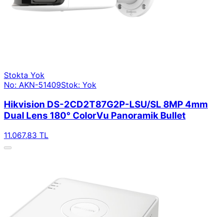
Stokta Yok
No: AKN-51409
Stok: Yok
Hikvision DS-2CD2T87G2P-LSU/SL 8MP 4mm
Dual Lens 180° ColorVu Panoramik Bullet
11.067,83 TL