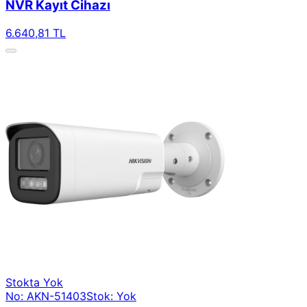
NVR Kayıt Cihazı
6.640,81 TL
Stokta Yok
No: AKN-51403
Stok: Yok