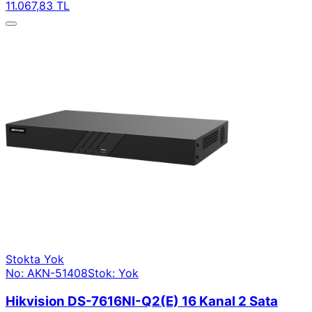
11.067,83 TL
Stokta Yok
No: AKN-51408
Stok: Yok
Hikvision DS-7616NI-Q2(E) 16 Kanal 2 Sata