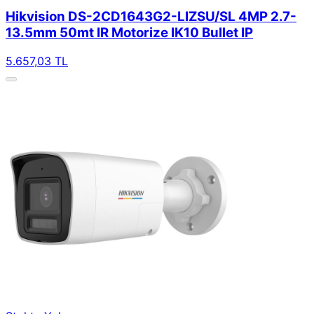
Hikvision DS-2CD1643G2-LIZSU/SL 4MP 2.7-
13.5mm 50mt IR Motorize IK10 Bullet IP
5.657,03 TL