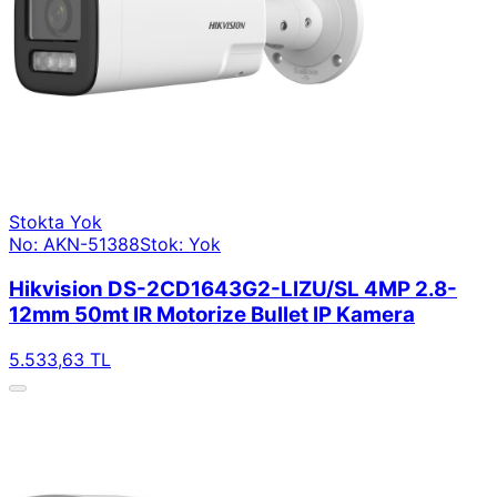
Stokta Yok
No: AKN-51388
Stok: Yok
Hikvision DS-2CD1643G2-LIZU/SL 4MP 2.8-
12mm 50mt IR Motorize Bullet IP Kamera
5.533,63 TL