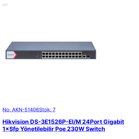
No: AKN-51406
Stok: 7
Hikvision DS-3E1526P-EI/M 24Port Gigabit
1×Sfp Yönetilebilir Poe 230W Switch