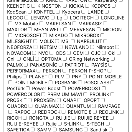
KameraKutusu
KARE
KAREFON
Kaspersky
KEENETIC
KINGSTON
KIOXIA
KODPOS
KodScan
KONFTEL
Kyocera
LANDE
LECOO
LENOVO
Lg
LOGITECH
LONGLINE
M3 Mobile
MAKELSAN
MARKASIZ
MAXTOR
MEAN WELL
MERVESAN
MICRON
MICROSOFT
MIKADO
MIKROBOX
MILESIGHT
MOLIX
MSI
NARBULUT
NEOFORZA
NETSIM
NEWLAND
Niimbot
NOVACOM
NVC
ODS
OEM
OJC
Oki
Onli
ONLİ
OPTOMA
ORing Networking
PALMX
PANASONİC
PATRIOT
PAYSİS
PERFORMAX
PERKON
PERKON P-SHOP
Philips
PLANET
PLM
PNY
POINT MOBILE
POİNT MOBİLE
POSBANK
POSCLASS
PosTürk
Power Boost
POWERBOOST
POWERCOLOR
PREMIUM MAVİ
PROLINK
PROSKIT
PROXSEN
QNAP
QPORT
QUADRO
QUANMAX
QUANTUM
RAMPAGE
RAPOO
REDROCK
REMOTE 8
REOLINK
RICOH
RONGTA
RUIJIE
RUIJIE REYEE
RUIJIE-REYEE
Rujie
S-LINK
S-TECH
SAFETICA
SAMM
SAMSUNG
Sandisk