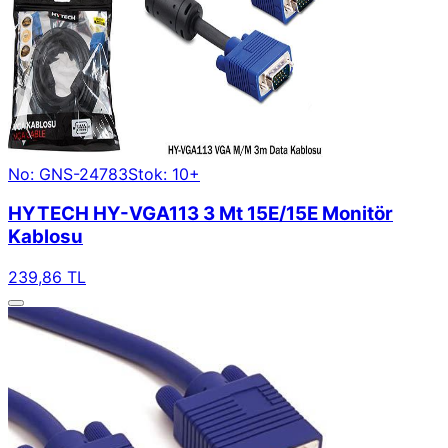
No: GNS-24783
Stok: 10+
HYTECH HY-VGA113 3 Mt 15E/15E Monitör
Kablosu
239,86 TL