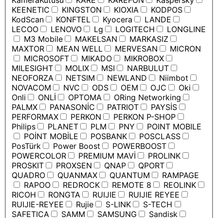
KameraKutusu
KARE
KAREFON
Kaspersky
KEENETIC
KINGSTON
KIOXIA
KODPOS
KodScan
KONFTEL
Kyocera
LANDE
LECOO
LENOVO
Lg
LOGITECH
LONGLINE
M3 Mobile
MAKELSAN
MARKASIZ
MAXTOR
MEAN WELL
MERVESAN
MICRON
MICROSOFT
MIKADO
MIKROBOX
MILESIGHT
MOLIX
MSI
NARBULUT
NEOFORZA
NETSIM
NEWLAND
Niimbot
NOVACOM
NVC
ODS
OEM
OJC
Oki
Onli
ONLİ
OPTOMA
ORing Networking
PALMX
PANASONİC
PATRIOT
PAYSİS
PERFORMAX
PERKON
PERKON P-SHOP
Philips
PLANET
PLM
PNY
POINT MOBILE
POİNT MOBİLE
POSBANK
POSCLASS
PosTürk
Power Boost
POWERBOOST
POWERCOLOR
PREMIUM MAVİ
PROLINK
PROSKIT
PROXSEN
QNAP
QPORT
QUADRO
QUANMAX
QUANTUM
RAMPAGE
RAPOO
REDROCK
REMOTE 8
REOLINK
RICOH
RONGTA
RUIJIE
RUIJIE REYEE
RUIJIE-REYEE
Rujie
S-LINK
S-TECH
SAFETICA
SAMM
SAMSUNG
Sandisk