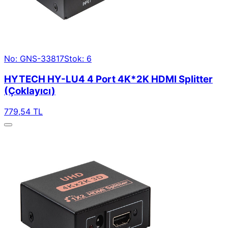
No: GNS-33817
Stok: 6
HYTECH HY-LU4 4 Port 4K*2K HDMI Splitter
(Çoklayıcı)
779,54 TL