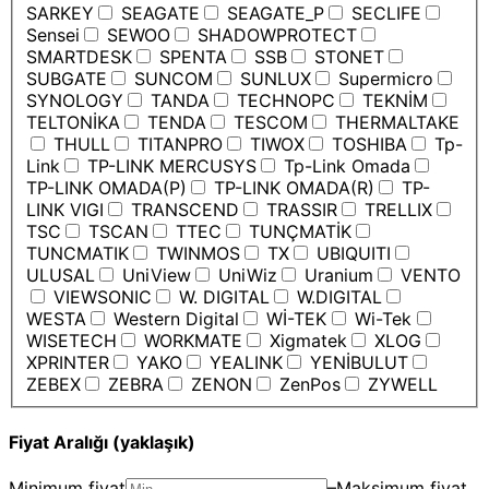
SARKEY
SEAGATE
SEAGATE_P
SECLIFE
Sensei
SEWOO
SHADOWPROTECT
SMARTDESK
SPENTA
SSB
STONET
SUBGATE
SUNCOM
SUNLUX
Supermicro
SYNOLOGY
TANDA
TECHNOPC
TEKNİM
TELTONİKA
TENDA
TESCOM
THERMALTAKE
THULL
TITANPRO
TIWOX
TOSHIBA
Tp-
Link
TP-LINK MERCUSYS
Tp-Link Omada
TP-LINK OMADA(P)
TP-LINK OMADA(R)
TP-
LINK VIGI
TRANSCEND
TRASSIR
TRELLIX
TSC
TSCAN
TTEC
TUNÇMATİK
TUNCMATIK
TWINMOS
TX
UBIQUITI
ULUSAL
UniView
UniWiz
Uranium
VENTO
VIEWSONIC
W. DIGITAL
W.DIGITAL
WESTA
Western Digital
Wİ-TEK
Wi-Tek
WISETECH
WORKMATE
Xigmatek
XLOG
XPRINTER
YAKO
YEALINK
YENİBULUT
ZEBEX
ZEBRA
ZENON
ZenPos
ZYWELL
Fiyat Aralığı (yaklaşık)
Minimum fiyat
–
Maksimum fiyat