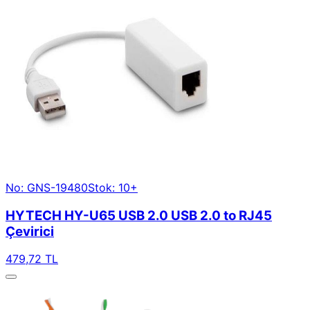
No: GNS-19480
Stok: 10+
HYTECH HY-U65 USB 2.0 USB 2.0 to RJ45
Çevirici
479,72 TL