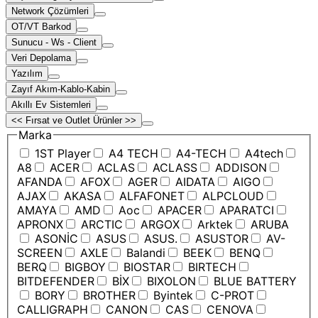
Network Çözümleri
OT/VT Barkod
Sunucu - Ws - Client
Veri Depolama
Yazılım
Zayıf Akım-Kablo-Kabin
Akıllı Ev Sistemleri
<< Fırsat ve Outlet Ürünler >>
Marka
1ST Player
A4 TECH
A4-TECH
A4tech
A8
ACER
ACLAS
ACLASS
ADDISON
AFANDA
AFOX
AGER
AIDATA
AIGO
AJAX
AKASA
ALFAFONET
ALPCLOUD
AMAYA
AMD
Aoc
APACER
APARATCI
APRONX
ARCTIC
ARGOX
Arktek
ARUBA
ASONİC
ASUS
ASUS.
ASUSTOR
AV-
SCREEN
AXLE
Balandi
BEEK
BENQ
BERQ
BIGBOY
BIOSTAR
BIRTECH
BITDEFENDER
BİX
BIXOLON
BLUE BATTERY
BORY
BROTHER
Byintek
C-PROT
CALLIGRAPH
CANON
CAS
CENOVA