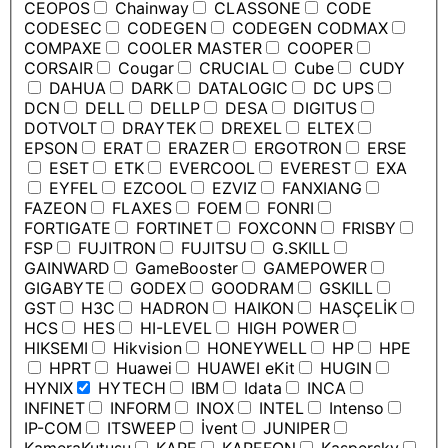
CEOPOS
Chainway
CLASSONE
CODE
CODESEC
CODEGEN
CODEGEN CODMAX
COMPAXE
COOLER MASTER
COOPER
CORSAIR
Cougar
CRUCIAL
Cube
CUDY
DAHUA
DARK
DATALOGIC
DC UPS
DCN
DELL
DELLP
DESA
DIGITUS
DOTVOLT
DRAYTEK
DREXEL
ELTEX
EPSON
ERAT
ERAZER
ERGOTRON
ERSE
ESET
ETK
EVERCOOL
EVEREST
EXA
EYFEL
EZCOOL
EZVIZ
FANXIANG
FAZEON
FLAXES
FOEM
FONRI
FORTIGATE
FORTINET
FOXCONN
FRISBY
FSP
FUJITRON
FUJITSU
G.SKILL
GAINWARD
GameBooster
GAMEPOWER
GIGABYTE
GODEX
GOODRAM
GSKILL
GST
H3C
HADRON
HAIKON
HASÇELİK
HCS
HES
HI-LEVEL
HIGH POWER
HIKSEMI
Hikvision
HONEYWELL
HP
HPE
HPRT
Huawei
HUAWEI eKit
HUGIN
HYNIX
HYTECH
IBM
Idata
INCA
INFINET
INFORM
INOX
INTEL
Intenso
IP-COM
ITSWEEP
İvent
JUNIPER