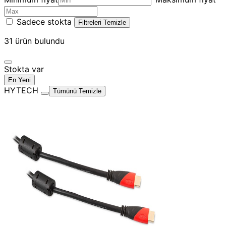
Sadece stokta
Filtreleri Temizle
31
ürün bulundu
Stokta var
En Yeni
HYTECH
Tümünü Temizle