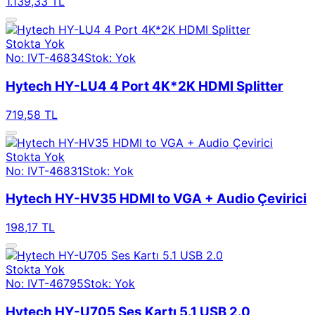
1.139,33 TL
Stokta Yok
No: IVT-46834
Stok: Yok
Hytech HY-LU4 4 Port 4K*2K HDMI Splitter
719,58 TL
Stokta Yok
No: IVT-46831
Stok: Yok
Hytech HY-HV35 HDMI to VGA + Audio Çevirici
198,17 TL
Stokta Yok
No: IVT-46795
Stok: Yok
Hytech HY-U705 Ses Kartı 5.1 USB 2.0