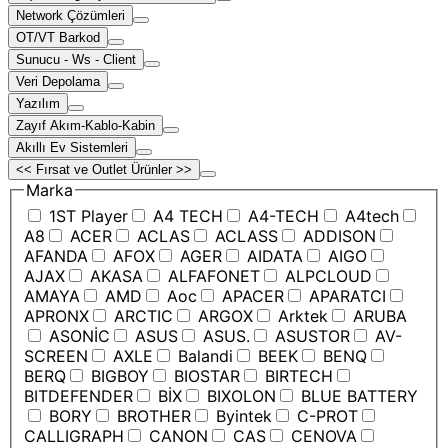
Network Çözümleri
OT/VT Barkod
Sunucu - Ws - Client
Veri Depolama
Yazılım
Zayıf Akım-Kablo-Kabin
Akıllı Ev Sistemleri
<< Fırsat ve Outlet Ürünler >>
Marka
1ST Player
A4 TECH
A4-TECH
A4tech
A8
ACER
ACLAS
ACLASS
ADDISON
AFANDA
AFOX
AGER
AIDATA
AIGO
AJAX
AKASA
ALFAFONET
ALPCLOUD
AMAYA
AMD
Aoc
APACER
APARATCI
APRONX
ARCTIC
ARGOX
Arktek
ARUBA
ASONİC
ASUS
ASUS.
ASUSTOR
AV-
SCREEN
AXLE
Balandi
BEEK
BENQ
BERQ
BIGBOY
BIOSTAR
BIRTECH
BITDEFENDER
BİX
BIXOLON
BLUE BATTERY
BORY
BROTHER
Byintek
C-PROT
CALLIGRAPH
CANON
CAS
CENOVA