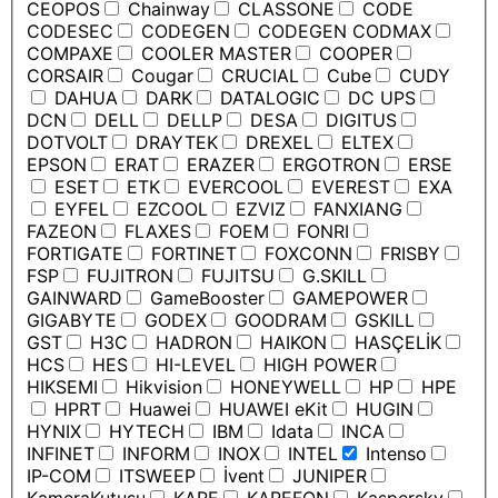
CEOPOS
Chainway
CLASSONE
CODE
CODESEC
CODEGEN
CODEGEN CODMAX
COMPAXE
COOLER MASTER
COOPER
CORSAIR
Cougar
CRUCIAL
Cube
CUDY
DAHUA
DARK
DATALOGIC
DC UPS
DCN
DELL
DELLP
DESA
DIGITUS
DOTVOLT
DRAYTEK
DREXEL
ELTEX
EPSON
ERAT
ERAZER
ERGOTRON
ERSE
ESET
ETK
EVERCOOL
EVEREST
EXA
EYFEL
EZCOOL
EZVIZ
FANXIANG
FAZEON
FLAXES
FOEM
FONRI
FORTIGATE
FORTINET
FOXCONN
FRISBY
FSP
FUJITRON
FUJITSU
G.SKILL
GAINWARD
GameBooster
GAMEPOWER
GIGABYTE
GODEX
GOODRAM
GSKILL
GST
H3C
HADRON
HAIKON
HASÇELİK
HCS
HES
HI-LEVEL
HIGH POWER
HIKSEMI
Hikvision
HONEYWELL
HP
HPE
HPRT
Huawei
HUAWEI eKit
HUGIN
HYNIX
HYTECH
IBM
Idata
INCA
INFINET
INFORM
INOX
INTEL
Intenso
IP-COM
ITSWEEP
İvent
JUNIPER