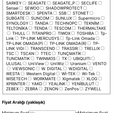
SARKEY
SEAGATE
SEAGATE_P
SECLIFE
Sensei
SEWOO
SHADOWPROTECT
SMARTDESK
SPENTA
SSB
STONET
SUBGATE
SUNCOM
SUNLUX
Supermicro
SYNOLOGY
TANDA
TECHNOPC
TEKNİM
TELTONİKA
TENDA
TESCOM
THERMALTAKE
THULL
TITANPRO
TIWOX
TOSHIBA
Tp-
Link
TP-LINK MERCUSYS
Tp-Link Omada
TP-LINK OMADA(P)
TP-LINK OMADA(R)
TP-
LINK VIGI
TRANSCEND
TRASSIR
TRELLIX
TSC
TSCAN
TTEC
TUNÇMATİK
TUNCMATIK
TWINMOS
TX
UBIQUITI
ULUSAL
UniView
UniWiz
Uranium
VENTO
VIEWSONIC
W. DIGITAL
W.DIGITAL
WESTA
Western Digital
Wİ-TEK
Wi-Tek
WISETECH
WORKMATE
Xigmatek
XLOG
XPRINTER
YAKO
YEALINK
YENİBULUT
ZEBEX
ZEBRA
ZENON
ZenPos
ZYWELL
Fiyat Aralığı (yaklaşık)
Minimum fiyat
–
Maksimum fiyat