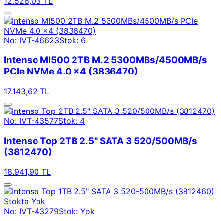
12.528,03 TL
No: IVT-46623
Stok: 6
Intenso MI500 2TB M.2 5300MBs/4500MB/s
PCIe NVMe 4.0 x4 (3836470)
17.143,62 TL
No: IVT-43577
Stok: 4
Intenso Top 2TB 2.5" SATA 3 520/500MB/s
(3812470)
18.941,90 TL
Stokta Yok
No: IVT-43279
Stok: Yok