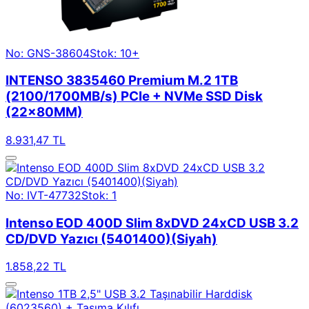
No: GNS-38604
Stok: 10+
INTENSO 3835460 Premium M.2 1TB
(2100/1700MB/s) PCIe + NVMe SSD Disk
(22x80MM)
8.931,47 TL
No: IVT-47732
Stok: 1
Intenso EOD 400D Slim 8xDVD 24xCD USB 3.2
CD/DVD Yazıcı (5401400)(Siyah)
1.858,22 TL