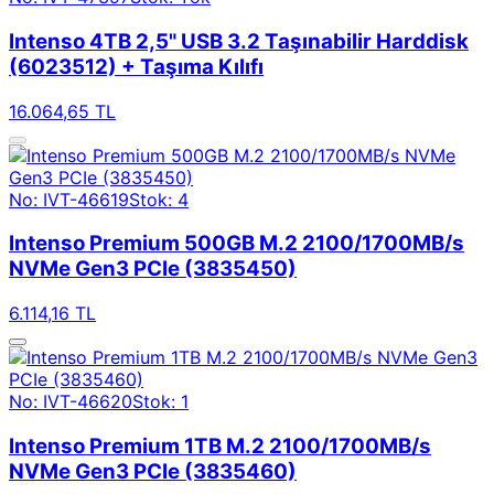
Intenso 4TB 2,5" USB 3.2 Taşınabilir Harddisk
(6023512) + Taşıma Kılıfı
16.064,65 TL
No: IVT-46619
Stok: 4
Intenso Premium 500GB M.2 2100/1700MB/s
NVMe Gen3 PCIe (3835450)
6.114,16 TL
No: IVT-46620
Stok: 1
Intenso Premium 1TB M.2 2100/1700MB/s
NVMe Gen3 PCIe (3835460)