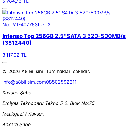
5.784,76 TL
No: IVT-40778
Stok: 2
Intenso Top 256GB 2.5" SATA 3 520-500MB/s
(3812440)
3.117,02 TL
© 2026 A8 Bilişim. Tüm hakları saklıdır.
info@a8bilisim.com
08502592311
Kayseri Şube
Erciyes Teknopark Tekno 5 2. Blok No:75
Melikgazi / Kayseri
Ankara Şube