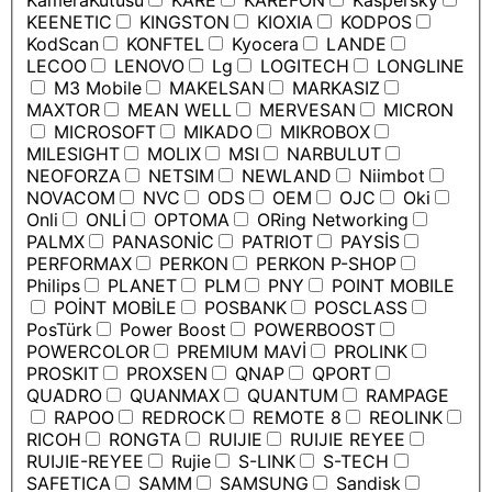
KameraKutusu
KARE
KAREFON
Kaspersky
KEENETIC
KINGSTON
KIOXIA
KODPOS
KodScan
KONFTEL
Kyocera
LANDE
LECOO
LENOVO
Lg
LOGITECH
LONGLINE
M3 Mobile
MAKELSAN
MARKASIZ
MAXTOR
MEAN WELL
MERVESAN
MICRON
MICROSOFT
MIKADO
MIKROBOX
MILESIGHT
MOLIX
MSI
NARBULUT
NEOFORZA
NETSIM
NEWLAND
Niimbot
NOVACOM
NVC
ODS
OEM
OJC
Oki
Onli
ONLİ
OPTOMA
ORing Networking
PALMX
PANASONİC
PATRIOT
PAYSİS
PERFORMAX
PERKON
PERKON P-SHOP
Philips
PLANET
PLM
PNY
POINT MOBILE
POİNT MOBİLE
POSBANK
POSCLASS
PosTürk
Power Boost
POWERBOOST
POWERCOLOR
PREMIUM MAVİ
PROLINK
PROSKIT
PROXSEN
QNAP
QPORT
QUADRO
QUANMAX
QUANTUM
RAMPAGE
RAPOO
REDROCK
REMOTE 8
REOLINK
RICOH
RONGTA
RUIJIE
RUIJIE REYEE
RUIJIE-REYEE
Rujie
S-LINK
S-TECH
SAFETICA
SAMM
SAMSUNG
Sandisk