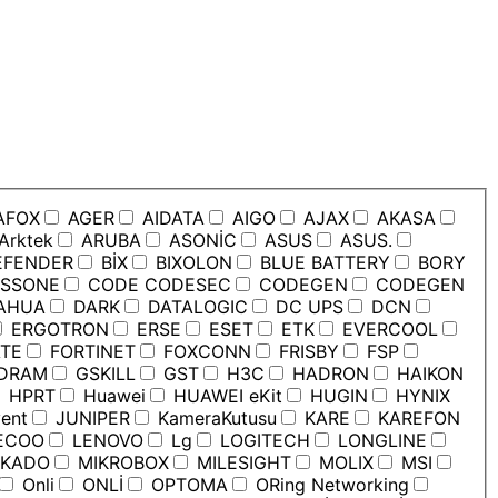
AFOX
AGER
AIDATA
AIGO
AJAX
AKASA
Arktek
ARUBA
ASONİC
ASUS
ASUS.
EFENDER
BİX
BIXOLON
BLUE BATTERY
BORY
SSONE
CODE CODESEC
CODEGEN
CODEGEN
AHUA
DARK
DATALOGIC
DC UPS
DCN
ERGOTRON
ERSE
ESET
ETK
EVERCOOL
TE
FORTINET
FOXCONN
FRISBY
FSP
DRAM
GSKILL
GST
H3C
HADRON
HAIKON
HPRT
Huawei
HUAWEI eKit
HUGIN
HYNIX
ent
JUNIPER
KameraKutusu
KARE
KAREFON
ECOO
LENOVO
Lg
LOGITECH
LONGLINE
KADO
MIKROBOX
MILESIGHT
MOLIX
MSI
Onli
ONLİ
OPTOMA
ORing Networking