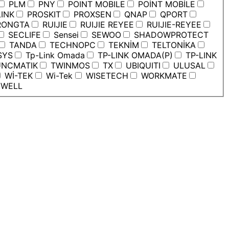
PLM
PNY
POINT MOBILE
POİNT MOBİLE
INK
PROSKIT
PROXSEN
QNAP
QPORT
ONGTA
RUIJIE
RUIJIE REYEE
RUIJIE-REYEE
SECLIFE
Sensei
SEWOO
SHADOWPROTECT
TANDA
TECHNOPC
TEKNİM
TELTONİKA
SYS
Tp-Link Omada
TP-LINK OMADA(P)
TP-LINK
NCMATIK
TWINMOS
TX
UBIQUITI
ULUSAL
Wİ-TEK
Wi-Tek
WISETECH
WORKMATE
WELL