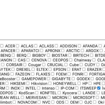
ACER
ACLAS
ACLASS
ADDISON
AFANDA
APACER
APARATCI
APRONX
ARCTIC
ARGOX
BENQ
BERQ
BIGBOY
BIOSTAR
BIRTECH
BITD
ANON
CAS
CENOVA
CEOPOS
Chainway
CLA
R
CORSAIR
Cougar
CRUCIAL
Cube
CUDY
D
YTEK
DREXEL
ELTEX
EPSON
ERAT
ERAZER
IANG
FAZEON
FLAXES
FOEM
FONRI
FORTIGA
Booster
GAMEPOWER
GIGABYTE
GODEX
GOO
ER
HIKSEMI
Hikvision
HONEYWELL
HP
HPE
RM
INOX
INTEL
Intenso
IP-COM
ITSWEEP
İv
ODPOS
KodScan
KONFTEL
Kyocera
LANDE
L
EAN WELL
MERVESAN
MICRON
MICROSOFT
MI
iimbot
NOVACOM
NVC
ODS
OEM
OJC
Oki