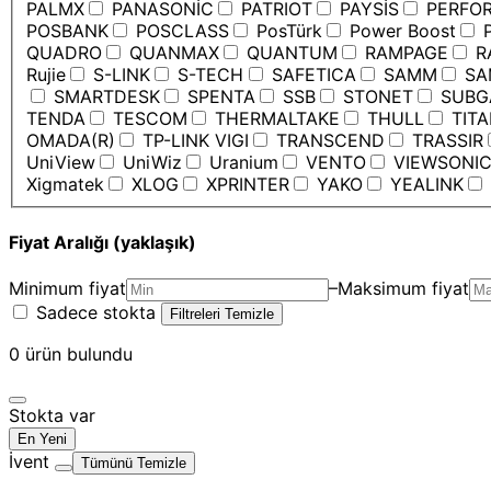
PALMX
PANASONİC
PATRIOT
PAYSİS
PERFO
POSBANK
POSCLASS
PosTürk
Power Boost
P
QUADRO
QUANMAX
QUANTUM
RAMPAGE
R
Rujie
S-LINK
S-TECH
SAFETICA
SAMM
SA
SMARTDESK
SPENTA
SSB
STONET
SUBG
TENDA
TESCOM
THERMALTAKE
THULL
TIT
OMADA(R)
TP-LINK VIGI
TRANSCEND
TRASSIR
UniView
UniWiz
Uranium
VENTO
VIEWSONI
Xigmatek
XLOG
XPRINTER
YAKO
YEALINK
Fiyat Aralığı (yaklaşık)
Minimum fiyat
–
Maksimum fiyat
Sadece stokta
Filtreleri Temizle
0
ürün bulundu
Stokta var
En Yeni
İvent
Tümünü Temizle