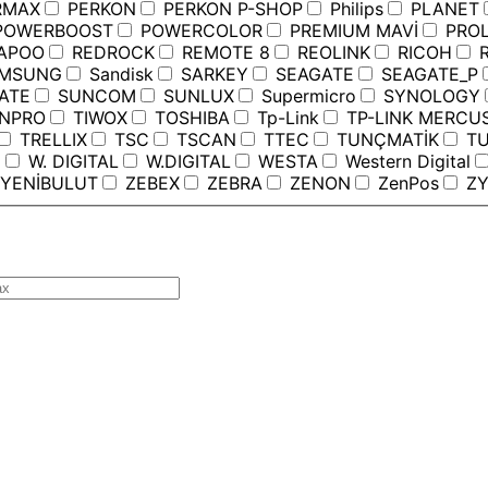
RMAX
PERKON
PERKON P-SHOP
Philips
PLANET
OWERBOOST
POWERCOLOR
PREMIUM MAVİ
PROL
APOO
REDROCK
REMOTE 8
REOLINK
RICOH
R
MSUNG
Sandisk
SARKEY
SEAGATE
SEAGATE_P
ATE
SUNCOM
SUNLUX
Supermicro
SYNOLOGY
ANPRO
TIWOX
TOSHIBA
Tp-Link
TP-LINK MERCU
TRELLIX
TSC
TSCAN
TTEC
TUNÇMATİK
TU
C
W. DIGITAL
W.DIGITAL
WESTA
Western Digital
YENİBULUT
ZEBEX
ZEBRA
ZENON
ZenPos
ZY