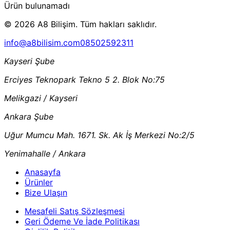
Ürün bulunamadı
© 2026 A8 Bilişim. Tüm hakları saklıdır.
info@a8bilisim.com
08502592311
Kayseri Şube
Erciyes Teknopark Tekno 5 2. Blok No:75
Melikgazi / Kayseri
Ankara Şube
Uğur Mumcu Mah. 1671. Sk. Ak İş Merkezi No:2/5
Yenimahalle / Ankara
Anasayfa
Ürünler
Bize Ulaşın
Mesafeli Satış Sözleşmesi
Geri Ödeme Ve İade Politikası