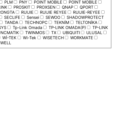
PLM
PNY
POINT MOBILE
POİNT MOBİLE
INK
PROSKIT
PROXSEN
QNAP
QPORT
ONGTA
RUIJIE
RUIJIE REYEE
RUIJIE-REYEE
SECLIFE
Sensei
SEWOO
SHADOWPROTECT
TANDA
TECHNOPC
TEKNİM
TELTONİKA
SYS
Tp-Link Omada
TP-LINK OMADA(P)
TP-LINK
NCMATIK
TWINMOS
TX
UBIQUITI
ULUSAL
Wİ-TEK
Wi-Tek
WISETECH
WORKMATE
WELL