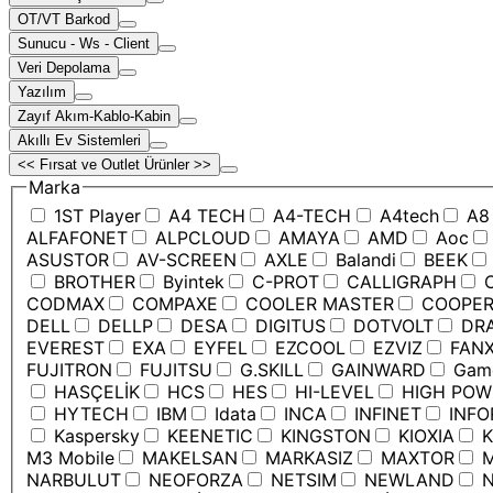
OT/VT Barkod
Sunucu - Ws - Client
Veri Depolama
Yazılım
Zayıf Akım-Kablo-Kabin
Akıllı Ev Sistemleri
<< Fırsat ve Outlet Ürünler >>
Marka
1ST Player
A4 TECH
A4-TECH
A4tech
A8
ALFAFONET
ALPCLOUD
AMAYA
AMD
Aoc
ASUSTOR
AV-SCREEN
AXLE
Balandi
BEEK
BROTHER
Byintek
C-PROT
CALLIGRAPH
C
CODMAX
COMPAXE
COOLER MASTER
COOPE
DELL
DELLP
DESA
DIGITUS
DOTVOLT
DRA
EVEREST
EXA
EYFEL
EZCOOL
EZVIZ
FANX
FUJITRON
FUJITSU
G.SKILL
GAINWARD
Game
HASÇELİK
HCS
HES
HI-LEVEL
HIGH POW
HYTECH
IBM
Idata
INCA
INFINET
INFO
Kaspersky
KEENETIC
KINGSTON
KIOXIA
K
M3 Mobile
MAKELSAN
MARKASIZ
MAXTOR
M
NARBULUT
NEOFORZA
NETSIM
NEWLAND
N