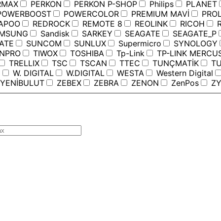
RMAX
PERKON
PERKON P-SHOP
Philips
PLANET
OWERBOOST
POWERCOLOR
PREMIUM MAVİ
PROL
APOO
REDROCK
REMOTE 8
REOLINK
RICOH
R
MSUNG
Sandisk
SARKEY
SEAGATE
SEAGATE_P
ATE
SUNCOM
SUNLUX
Supermicro
SYNOLOGY
ANPRO
TIWOX
TOSHIBA
Tp-Link
TP-LINK MERCU
TRELLIX
TSC
TSCAN
TTEC
TUNÇMATİK
TU
C
W. DIGITAL
W.DIGITAL
WESTA
Western Digital
YENİBULUT
ZEBEX
ZEBRA
ZENON
ZenPos
ZY