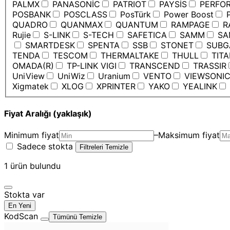
PALMX
PANASONİC
PATRIOT
PAYSİS
PERFO
POSBANK
POSCLASS
PosTürk
Power Boost
P
QUADRO
QUANMAX
QUANTUM
RAMPAGE
R
Rujie
S-LINK
S-TECH
SAFETICA
SAMM
SA
SMARTDESK
SPENTA
SSB
STONET
SUBG
TENDA
TESCOM
THERMALTAKE
THULL
TIT
OMADA(R)
TP-LINK VIGI
TRANSCEND
TRASSIR
UniView
UniWiz
Uranium
VENTO
VIEWSONI
Xigmatek
XLOG
XPRINTER
YAKO
YEALINK
Fiyat Aralığı (yaklaşık)
Minimum fiyat
–
Maksimum fiyat
Sadece stokta
Filtreleri Temizle
1
ürün bulundu
Stokta var
En Yeni
KodScan
Tümünü Temizle