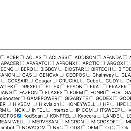
ACER
ACLAS
ACLASS
ADDISON
AFANDA
APACER
APARATCI
APRONX
ARCTIC
ARGOX
BENQ
BERQ
BIGBOY
BIOSTAR
BIRTECH
BITD
ANON
CAS
CENOVA
CEOPOS
Chainway
CLA
R
CORSAIR
Cougar
CRUCIAL
Cube
CUDY
D
YTEK
DREXEL
ELTEX
EPSON
ERAT
ERAZER
IANG
FAZEON
FLAXES
FOEM
FONRI
FORTIGA
Booster
GAMEPOWER
GIGABYTE
GODEX
GOO
ER
HIKSEMI
Hikvision
HONEYWELL
HP
HPE
RM
INOX
INTEL
Intenso
IP-COM
ITSWEEP
İv
ODPOS
KodScan
KONFTEL
Kyocera
LANDE
L
EAN WELL
MERVESAN
MICRON
MICROSOFT
MI
iimbot
NOVACOM
NVC
ODS
OEM
OJC
Oki