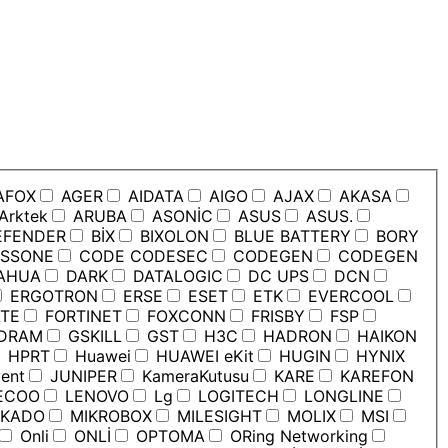
AFOX
AGER
AIDATA
AIGO
AJAX
AKASA
Arktek
ARUBA
ASONİC
ASUS
ASUS.
EFENDER
BİX
BIXOLON
BLUE BATTERY
BORY
SSONE
CODE CODESEC
CODEGEN
CODEGEN
AHUA
DARK
DATALOGIC
DC UPS
DCN
ERGOTRON
ERSE
ESET
ETK
EVERCOOL
TE
FORTINET
FOXCONN
FRISBY
FSP
DRAM
GSKILL
GST
H3C
HADRON
HAIKON
HPRT
Huawei
HUAWEI eKit
HUGIN
HYNIX
ent
JUNIPER
KameraKutusu
KARE
KAREFON
ECOO
LENOVO
Lg
LOGITECH
LONGLINE
KADO
MIKROBOX
MILESIGHT
MOLIX
MSI
Onli
ONLİ
OPTOMA
ORing Networking