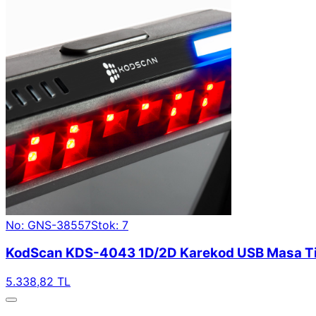
No: GNS-38557
Stok: 7
KodScan KDS-4043 1D/2D Karekod USB Masa Ti
5.338,82 TL