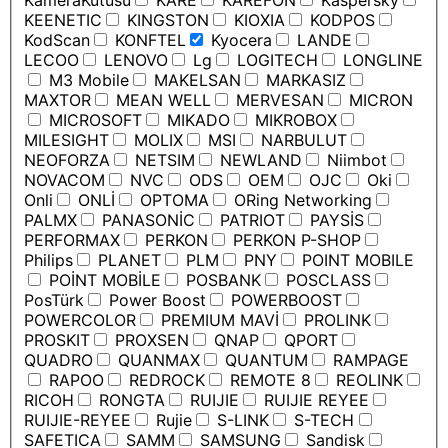
KameraKutusu
KARE
KAREFON
Kaspersky
KEENETIC
KINGSTON
KIOXIA
KODPOS
KodScan
KONFTEL
Kyocera
LANDE
LECOO
LENOVO
Lg
LOGITECH
LONGLINE
M3 Mobile
MAKELSAN
MARKASIZ
MAXTOR
MEAN WELL
MERVESAN
MICRON
MICROSOFT
MIKADO
MIKROBOX
MILESIGHT
MOLIX
MSI
NARBULUT
NEOFORZA
NETSIM
NEWLAND
Niimbot
NOVACOM
NVC
ODS
OEM
OJC
Oki
Onli
ONLİ
OPTOMA
ORing Networking
PALMX
PANASONİC
PATRIOT
PAYSİS
PERFORMAX
PERKON
PERKON P-SHOP
Philips
PLANET
PLM
PNY
POINT MOBILE
POİNT MOBİLE
POSBANK
POSCLASS
PosTürk
Power Boost
POWERBOOST
POWERCOLOR
PREMIUM MAVİ
PROLINK
PROSKIT
PROXSEN
QNAP
QPORT
QUADRO
QUANMAX
QUANTUM
RAMPAGE
RAPOO
REDROCK
REMOTE 8
REOLINK
RICOH
RONGTA
RUIJIE
RUIJIE REYEE
RUIJIE-REYEE
Rujie
S-LINK
S-TECH
SAFETICA
SAMM
SAMSUNG
Sandisk