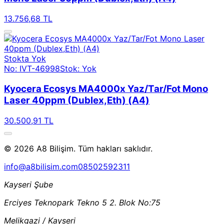
13.756,68 TL
Stokta Yok
No: IVT-46998
Stok: Yok
Kyocera Ecosys MA4000x Yaz/Tar/Fot Mono
Laser 40ppm (Dublex,Eth) (A4)
30.500,91 TL
© 2026 A8 Bilişim. Tüm hakları saklıdır.
info@a8bilisim.com
08502592311
Kayseri Şube
Erciyes Teknopark Tekno 5 2. Blok No:75
Melikgazi / Kayseri