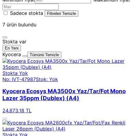
Sadece stokta
Filtreleri Temizle
7
ürün bulundu
Stokta var
En Yeni
Kyocera
Tümünü Temizle
Stokta Yok
No: IVT-47987
Stok: Yok
Kyocera Ecosys MA3500x Yaz/Tar/Fot Mono
Lazer 35ppm (Dublex) (A4)
24.873,18 TL
Stokta Yok