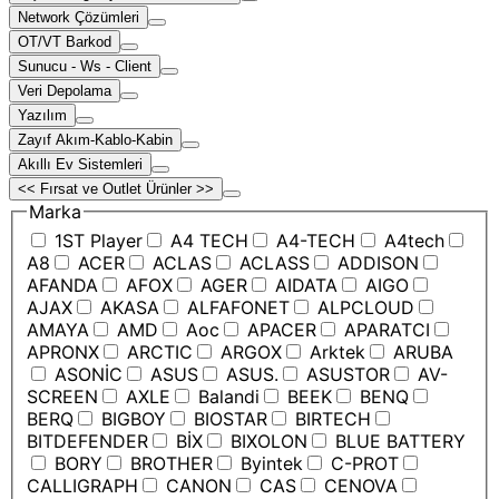
Network Çözümleri
OT/VT Barkod
Sunucu - Ws - Client
Veri Depolama
Yazılım
Zayıf Akım-Kablo-Kabin
Akıllı Ev Sistemleri
<< Fırsat ve Outlet Ürünler >>
Marka
1ST Player
A4 TECH
A4-TECH
A4tech
A8
ACER
ACLAS
ACLASS
ADDISON
AFANDA
AFOX
AGER
AIDATA
AIGO
AJAX
AKASA
ALFAFONET
ALPCLOUD
AMAYA
AMD
Aoc
APACER
APARATCI
APRONX
ARCTIC
ARGOX
Arktek
ARUBA
ASONİC
ASUS
ASUS.
ASUSTOR
AV-
SCREEN
AXLE
Balandi
BEEK
BENQ
BERQ
BIGBOY
BIOSTAR
BIRTECH
BITDEFENDER
BİX
BIXOLON
BLUE BATTERY
BORY
BROTHER
Byintek
C-PROT
CALLIGRAPH
CANON
CAS
CENOVA