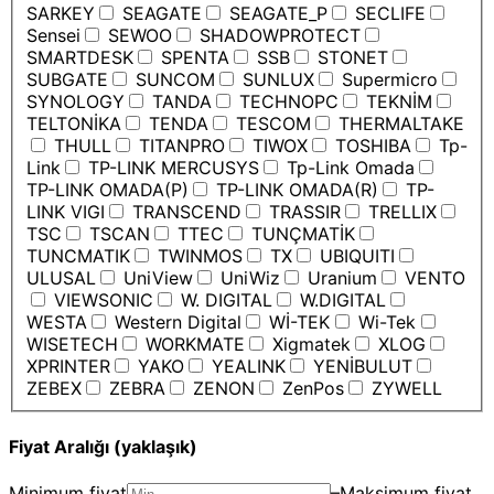
SARKEY
SEAGATE
SEAGATE_P
SECLIFE
Sensei
SEWOO
SHADOWPROTECT
SMARTDESK
SPENTA
SSB
STONET
SUBGATE
SUNCOM
SUNLUX
Supermicro
SYNOLOGY
TANDA
TECHNOPC
TEKNİM
TELTONİKA
TENDA
TESCOM
THERMALTAKE
THULL
TITANPRO
TIWOX
TOSHIBA
Tp-
Link
TP-LINK MERCUSYS
Tp-Link Omada
TP-LINK OMADA(P)
TP-LINK OMADA(R)
TP-
LINK VIGI
TRANSCEND
TRASSIR
TRELLIX
TSC
TSCAN
TTEC
TUNÇMATİK
TUNCMATIK
TWINMOS
TX
UBIQUITI
ULUSAL
UniView
UniWiz
Uranium
VENTO
VIEWSONIC
W. DIGITAL
W.DIGITAL
WESTA
Western Digital
Wİ-TEK
Wi-Tek
WISETECH
WORKMATE
Xigmatek
XLOG
XPRINTER
YAKO
YEALINK
YENİBULUT
ZEBEX
ZEBRA
ZENON
ZenPos
ZYWELL
Fiyat Aralığı (yaklaşık)
Minimum fiyat
–
Maksimum fiyat