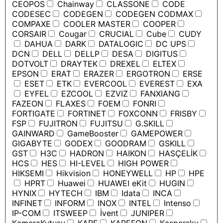
CEOPOS
Chainway
CLASSONE
CODE
CODESEC
CODEGEN
CODEGEN CODMAX
COMPAXE
COOLER MASTER
COOPER
CORSAIR
Cougar
CRUCIAL
Cube
CUDY
DAHUA
DARK
DATALOGIC
DC UPS
DCN
DELL
DELLP
DESA
DIGITUS
DOTVOLT
DRAYTEK
DREXEL
ELTEX
EPSON
ERAT
ERAZER
ERGOTRON
ERSE
ESET
ETK
EVERCOOL
EVEREST
EXA
EYFEL
EZCOOL
EZVIZ
FANXIANG
FAZEON
FLAXES
FOEM
FONRI
FORTIGATE
FORTINET
FOXCONN
FRISBY
FSP
FUJITRON
FUJITSU
G.SKILL
GAINWARD
GameBooster
GAMEPOWER
GIGABYTE
GODEX
GOODRAM
GSKILL
GST
H3C
HADRON
HAIKON
HASÇELİK
HCS
HES
HI-LEVEL
HIGH POWER
HIKSEMI
Hikvision
HONEYWELL
HP
HPE
HPRT
Huawei
HUAWEI eKit
HUGIN
HYNIX
HYTECH
IBM
Idata
INCA
INFINET
INFORM
INOX
INTEL
Intenso
IP-COM
ITSWEEP
İvent
JUNIPER