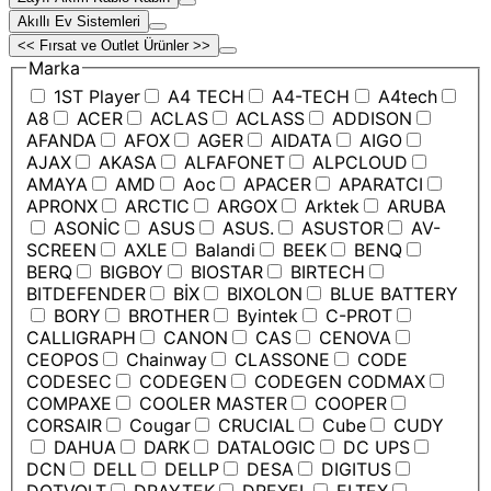
Akıllı Ev Sistemleri
<< Fırsat ve Outlet Ürünler >>
Marka
1ST Player
A4 TECH
A4-TECH
A4tech
A8
ACER
ACLAS
ACLASS
ADDISON
AFANDA
AFOX
AGER
AIDATA
AIGO
AJAX
AKASA
ALFAFONET
ALPCLOUD
AMAYA
AMD
Aoc
APACER
APARATCI
APRONX
ARCTIC
ARGOX
Arktek
ARUBA
ASONİC
ASUS
ASUS.
ASUSTOR
AV-
SCREEN
AXLE
Balandi
BEEK
BENQ
BERQ
BIGBOY
BIOSTAR
BIRTECH
BITDEFENDER
BİX
BIXOLON
BLUE BATTERY
BORY
BROTHER
Byintek
C-PROT
CALLIGRAPH
CANON
CAS
CENOVA
CEOPOS
Chainway
CLASSONE
CODE
CODESEC
CODEGEN
CODEGEN CODMAX
COMPAXE
COOLER MASTER
COOPER
CORSAIR
Cougar
CRUCIAL
Cube
CUDY
DAHUA
DARK
DATALOGIC
DC UPS
DCN
DELL
DELLP
DESA
DIGITUS