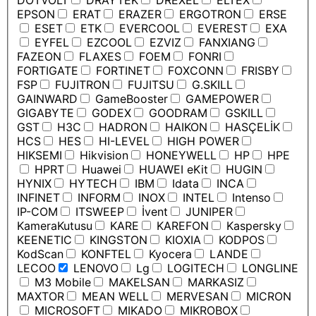
DOTVOLT
DRAYTEK
DREXEL
ELTEX
EPSON
ERAT
ERAZER
ERGOTRON
ERSE
ESET
ETK
EVERCOOL
EVEREST
EXA
EYFEL
EZCOOL
EZVIZ
FANXIANG
FAZEON
FLAXES
FOEM
FONRI
FORTIGATE
FORTINET
FOXCONN
FRISBY
FSP
FUJITRON
FUJITSU
G.SKILL
GAINWARD
GameBooster
GAMEPOWER
GIGABYTE
GODEX
GOODRAM
GSKILL
GST
H3C
HADRON
HAIKON
HASÇELİK
HCS
HES
HI-LEVEL
HIGH POWER
HIKSEMI
Hikvision
HONEYWELL
HP
HPE
HPRT
Huawei
HUAWEI eKit
HUGIN
HYNIX
HYTECH
IBM
Idata
INCA
INFINET
INFORM
INOX
INTEL
Intenso
IP-COM
ITSWEEP
İvent
JUNIPER
KameraKutusu
KARE
KAREFON
Kaspersky
KEENETIC
KINGSTON
KIOXIA
KODPOS
KodScan
KONFTEL
Kyocera
LANDE
LECOO
LENOVO
Lg
LOGITECH
LONGLINE
M3 Mobile
MAKELSAN
MARKASIZ
MAXTOR
MEAN WELL
MERVESAN
MICRON
MICROSOFT
MIKADO
MIKROBOX