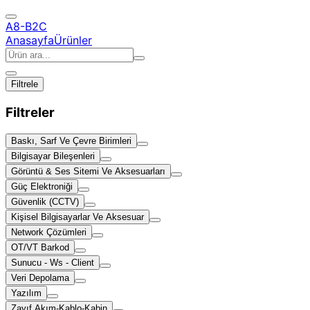
A8-B2C
Anasayfa
Ürünler
Filtrele
Filtreler
Baskı, Sarf Ve Çevre Birimleri
Bilgisayar Bileşenleri
Görüntü & Ses Sitemi Ve Aksesuarları
Güç Elektroniği
Güvenlik (CCTV)
Kişisel Bilgisayarlar Ve Aksesuar
Network Çözümleri
OT/VT Barkod
Sunucu - Ws - Client
Veri Depolama
Yazılım
Zayıf Akım-Kablo-Kabin