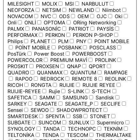
MILESIGHT
MOLIX
MSI
NARBULUT
NEOFORZA
NETSIM
NEWLAND
Niimbot
NOVACOM
NVC
ODS
OEM
OJC
Oki
Onli
ONLİ
OPTOMA
ORing Networking
PALMX
PANASONİC
PATRIOT
PAYSİS
PERFORMAX
PERKON
PERKON P-SHOP
Philips
PLANET
PLM
PNY
POINT MOBILE
POİNT MOBİLE
POSBANK
POSCLASS
PosTürk
Power Boost
POWERBOOST
POWERCOLOR
PREMIUM MAVİ
PROLINK
PROSKIT
PROXSEN
QNAP
QPORT
QUADRO
QUANMAX
QUANTUM
RAMPAGE
RAPOO
REDROCK
REMOTE 8
REOLINK
RICOH
RONGTA
RUIJIE
RUIJIE REYEE
RUIJIE-REYEE
Rujie
S-LINK
S-TECH
SAFETICA
SAMM
SAMSUNG
Sandisk
SARKEY
SEAGATE
SEAGATE_P
SECLIFE
Sensei
SEWOO
SHADOWPROTECT
SMARTDESK
SPENTA
SSB
STONET
SUBGATE
SUNCOM
SUNLUX
Supermicro
SYNOLOGY
TANDA
TECHNOPC
TEKNİM
TELTONİKA
TENDA
TESCOM
THERMALTAKE