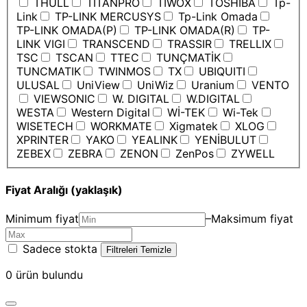
THULL
TITANPRO
TIWOX
TOSHIBA
Tp-
Link
TP-LINK MERCUSYS
Tp-Link Omada
TP-LINK OMADA(P)
TP-LINK OMADA(R)
TP-
LINK VIGI
TRANSCEND
TRASSIR
TRELLIX
TSC
TSCAN
TTEC
TUNÇMATİK
TUNCMATIK
TWINMOS
TX
UBIQUITI
ULUSAL
UniView
UniWiz
Uranium
VENTO
VIEWSONIC
W. DIGITAL
W.DIGITAL
WESTA
Western Digital
Wİ-TEK
Wi-Tek
WISETECH
WORKMATE
Xigmatek
XLOG
XPRINTER
YAKO
YEALINK
YENİBULUT
ZEBEX
ZEBRA
ZENON
ZenPos
ZYWELL
Fiyat Aralığı (yaklaşık)
Minimum fiyat
–
Maksimum fiyat
Sadece stokta
Filtreleri Temizle
0
ürün bulundu