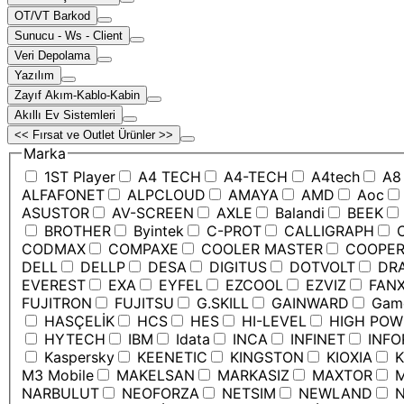
OT/VT Barkod
Sunucu - Ws - Client
Veri Depolama
Yazılım
Zayıf Akım-Kablo-Kabin
Akıllı Ev Sistemleri
<< Fırsat ve Outlet Ürünler >>
Marka
1ST Player
A4 TECH
A4-TECH
A4tech
A8
ALFAFONET
ALPCLOUD
AMAYA
AMD
Aoc
ASUSTOR
AV-SCREEN
AXLE
Balandi
BEEK
BROTHER
Byintek
C-PROT
CALLIGRAPH
C
CODMAX
COMPAXE
COOLER MASTER
COOPE
DELL
DELLP
DESA
DIGITUS
DOTVOLT
DRA
EVEREST
EXA
EYFEL
EZCOOL
EZVIZ
FANX
FUJITRON
FUJITSU
G.SKILL
GAINWARD
Game
HASÇELİK
HCS
HES
HI-LEVEL
HIGH POW
HYTECH
IBM
Idata
INCA
INFINET
INFO
Kaspersky
KEENETIC
KINGSTON
KIOXIA
K
M3 Mobile
MAKELSAN
MARKASIZ
MAXTOR
M
NARBULUT
NEOFORZA
NETSIM
NEWLAND
N