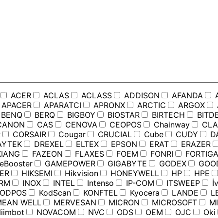
ACER
ACLAS
ACLASS
ADDISON
AFANDA
APACER
APARATCI
APRONX
ARCTIC
ARGOX
BENQ
BERQ
BIGBOY
BIOSTAR
BIRTECH
BITD
ANON
CAS
CENOVA
CEOPOS
Chainway
CLA
R
CORSAIR
Cougar
CRUCIAL
Cube
CUDY
D
YTEK
DREXEL
ELTEX
EPSON
ERAT
ERAZER
IANG
FAZEON
FLAXES
FOEM
FONRI
FORTIGA
Booster
GAMEPOWER
GIGABYTE
GODEX
GOO
ER
HIKSEMI
Hikvision
HONEYWELL
HP
HPE
RM
INOX
INTEL
Intenso
IP-COM
ITSWEEP
İv
ODPOS
KodScan
KONFTEL
Kyocera
LANDE
L
EAN WELL
MERVESAN
MICRON
MICROSOFT
MI
iimbot
NOVACOM
NVC
ODS
OEM
OJC
Oki