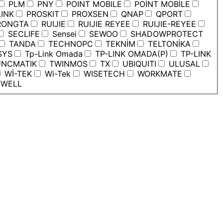
PLM
PNY
POINT MOBILE
POİNT MOBİLE
INK
PROSKIT
PROXSEN
QNAP
QPORT
ONGTA
RUIJIE
RUIJIE REYEE
RUIJIE-REYEE
SECLIFE
Sensei
SEWOO
SHADOWPROTECT
TANDA
TECHNOPC
TEKNİM
TELTONİKA
SYS
Tp-Link Omada
TP-LINK OMADA(P)
TP-LINK
NCMATIK
TWINMOS
TX
UBIQUITI
ULUSAL
Wİ-TEK
Wi-Tek
WISETECH
WORKMATE
WELL