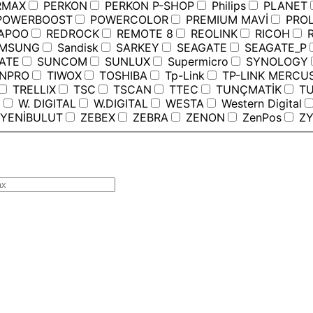
RMAX
PERKON
PERKON P-SHOP
Philips
PLANET
OWERBOOST
POWERCOLOR
PREMIUM MAVİ
PROL
APOO
REDROCK
REMOTE 8
REOLINK
RICOH
R
MSUNG
Sandisk
SARKEY
SEAGATE
SEAGATE_P
ATE
SUNCOM
SUNLUX
Supermicro
SYNOLOGY
ANPRO
TIWOX
TOSHIBA
Tp-Link
TP-LINK MERCU
TRELLIX
TSC
TSCAN
TTEC
TUNÇMATİK
TU
C
W. DIGITAL
W.DIGITAL
WESTA
Western Digital
YENİBULUT
ZEBEX
ZEBRA
ZENON
ZenPos
ZY