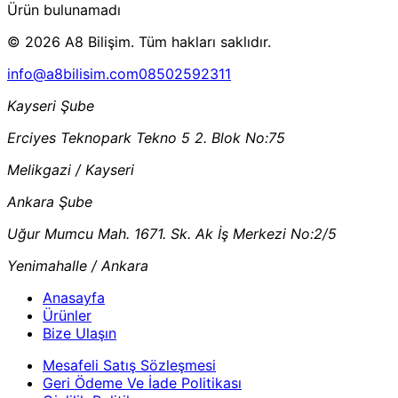
Ürün bulunamadı
© 2026 A8 Bilişim. Tüm hakları saklıdır.
info@a8bilisim.com
08502592311
Kayseri Şube
Erciyes Teknopark Tekno 5 2. Blok No:75
Melikgazi / Kayseri
Ankara Şube
Uğur Mumcu Mah. 1671. Sk. Ak İş Merkezi No:2/5
Yenimahalle / Ankara
Anasayfa
Ürünler
Bize Ulaşın
Mesafeli Satış Sözleşmesi
Geri Ödeme Ve İade Politikası