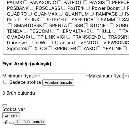
PALMX
PANASONİC
PATRIOT
PAYSİS
PERFO
POSBANK
POSCLASS
PosTürk
Power Boost
P
QUADRO
QUANMAX
QUANTUM
RAMPAGE
R
Rujie
S-LINK
S-TECH
SAFETICA
SAMM
SA
SMARTDESK
SPENTA
SSB
STONET
SUBG
TENDA
TESCOM
THERMALTAKE
THULL
TIT
OMADA(R)
TP-LINK VIGI
TRANSCEND
TRASSIR
UniView
UniWiz
Uranium
VENTO
VIEWSONI
Xigmatek
XLOG
XPRINTER
YAKO
YEALINK
Fiyat Aralığı (yaklaşık)
Minimum fiyat
–
Maksimum fiyat
Sadece stokta
Filtreleri Temizle
0
ürün bulundu
Stokta var
En Yeni
Lg
Tümünü Temizle