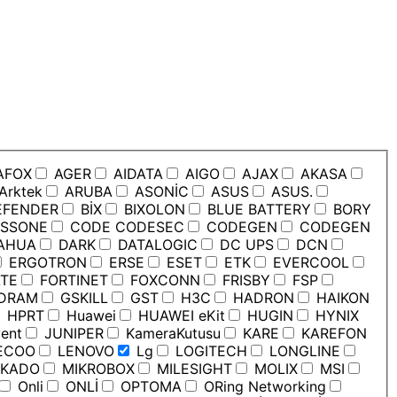
AFOX
AGER
AIDATA
AIGO
AJAX
AKASA
Arktek
ARUBA
ASONİC
ASUS
ASUS.
EFENDER
BİX
BIXOLON
BLUE BATTERY
BORY
SSONE
CODE CODESEC
CODEGEN
CODEGEN
AHUA
DARK
DATALOGIC
DC UPS
DCN
ERGOTRON
ERSE
ESET
ETK
EVERCOOL
TE
FORTINET
FOXCONN
FRISBY
FSP
DRAM
GSKILL
GST
H3C
HADRON
HAIKON
HPRT
Huawei
HUAWEI eKit
HUGIN
HYNIX
ent
JUNIPER
KameraKutusu
KARE
KAREFON
ECOO
LENOVO
Lg
LOGITECH
LONGLINE
KADO
MIKROBOX
MILESIGHT
MOLIX
MSI
Onli
ONLİ
OPTOMA
ORing Networking