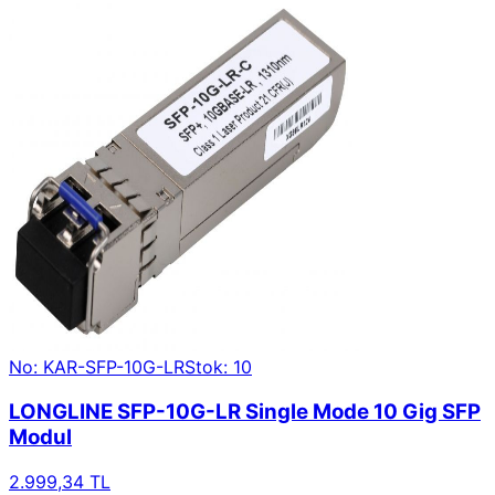
No: KAR-SFP-10G-LR
Stok: 10
LONGLINE SFP-10G-LR Single Mode 10 Gig SFP
Modul
2.999,34 TL