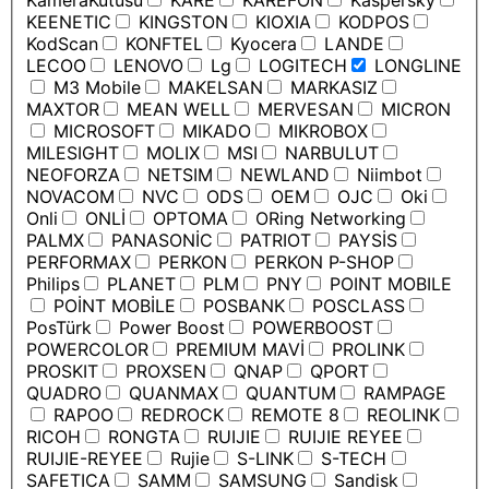
KameraKutusu
KARE
KAREFON
Kaspersky
KEENETIC
KINGSTON
KIOXIA
KODPOS
KodScan
KONFTEL
Kyocera
LANDE
LECOO
LENOVO
Lg
LOGITECH
LONGLINE
M3 Mobile
MAKELSAN
MARKASIZ
MAXTOR
MEAN WELL
MERVESAN
MICRON
MICROSOFT
MIKADO
MIKROBOX
MILESIGHT
MOLIX
MSI
NARBULUT
NEOFORZA
NETSIM
NEWLAND
Niimbot
NOVACOM
NVC
ODS
OEM
OJC
Oki
Onli
ONLİ
OPTOMA
ORing Networking
PALMX
PANASONİC
PATRIOT
PAYSİS
PERFORMAX
PERKON
PERKON P-SHOP
Philips
PLANET
PLM
PNY
POINT MOBILE
POİNT MOBİLE
POSBANK
POSCLASS
PosTürk
Power Boost
POWERBOOST
POWERCOLOR
PREMIUM MAVİ
PROLINK
PROSKIT
PROXSEN
QNAP
QPORT
QUADRO
QUANMAX
QUANTUM
RAMPAGE
RAPOO
REDROCK
REMOTE 8
REOLINK
RICOH
RONGTA
RUIJIE
RUIJIE REYEE
RUIJIE-REYEE
Rujie
S-LINK
S-TECH
SAFETICA
SAMM
SAMSUNG
Sandisk