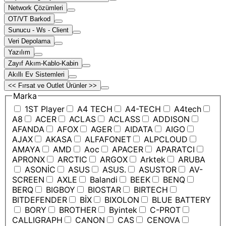
Network Çözümleri
OT/VT Barkod
Sunucu - Ws - Client
Veri Depolama
Yazılım
Zayıf Akım-Kablo-Kabin
Akıllı Ev Sistemleri
<< Fırsat ve Outlet Ürünler >>
Marka
1ST Player
A4 TECH
A4-TECH
A4tech
A8
ACER
ACLAS
ACLASS
ADDISON
AFANDA
AFOX
AGER
AIDATA
AIGO
AJAX
AKASA
ALFAFONET
ALPCLOUD
AMAYA
AMD
Aoc
APACER
APARATCI
APRONX
ARCTIC
ARGOX
Arktek
ARUBA
ASONİC
ASUS
ASUS.
ASUSTOR
AV-
SCREEN
AXLE
Balandi
BEEK
BENQ
BERQ
BIGBOY
BIOSTAR
BIRTECH
BITDEFENDER
BİX
BIXOLON
BLUE BATTERY
BORY
BROTHER
Byintek
C-PROT
CALLIGRAPH
CANON
CAS
CENOVA