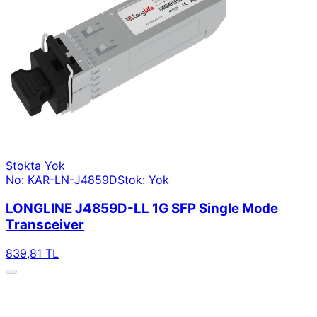
Stokta Yok
No: KAR-LN-J4859D
Stok: Yok
LONGLINE J4859D-LL 1G SFP Single Mode
Transceiver
839,81 TL