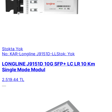
Stokta Yok
No: KAR-Longline J9151D-LL
Stok: Yok
LONGLINE J9151D 10G SFP+ LC LR 10 Km
Single Mode Modul
2.519,44 TL