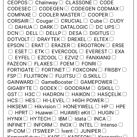
CEOPOS
Chainway
CLASSONE
CODE
CODESEC
CODEGEN
CODEGEN CODMAX
COMPAXE
COOLER MASTER
COOPER
CORSAIR
Cougar
CRUCIAL
Cube
CUDY
DAHUA
DARK
DATALOGIC
DC UPS
DCN
DELL
DELLP
DESA
DIGITUS
DOTVOLT
DRAYTEK
DREXEL
ELTEX
EPSON
ERAT
ERAZER
ERGOTRON
ERSE
ESET
ETK
EVERCOOL
EVEREST
EXA
EYFEL
EZCOOL
EZVIZ
FANXIANG
FAZEON
FLAXES
FOEM
FONRI
FORTIGATE
FORTINET
FOXCONN
FRISBY
FSP
FUJITRON
FUJITSU
G.SKILL
GAINWARD
GameBooster
GAMEPOWER
GIGABYTE
GODEX
GOODRAM
GSKILL
GST
H3C
HADRON
HAIKON
HASÇELİK
HCS
HES
HI-LEVEL
HIGH POWER
HIKSEMI
Hikvision
HONEYWELL
HP
HPE
HPRT
Huawei
HUAWEI eKit
HUGIN
HYNIX
HYTECH
IBM
Idata
INCA
INFINET
INFORM
INOX
INTEL
Intenso
IP-COM
ITSWEEP
İvent
JUNIPER