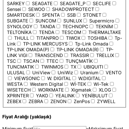
SARKEY
SEAGATE
SEAGATE_P
SECLIFE
Sensei
SEWOO
SHADOWPROTECT
SMARTDESK
SPENTA
SSB
STONET
SUBGATE
SUNCOM
SUNLUX
Supermicro
SYNOLOGY
TANDA
TECHNOPC
TEKNİM
TELTONİKA
TENDA
TESCOM
THERMALTAKE
THULL
TITANPRO
TIWOX
TOSHIBA
Tp-
Link
TP-LINK MERCUSYS
Tp-Link Omada
TP-LINK OMADA(P)
TP-LINK OMADA(R)
TP-
LINK VIGI
TRANSCEND
TRASSIR
TRELLIX
TSC
TSCAN
TTEC
TUNÇMATİK
TUNCMATIK
TWINMOS
TX
UBIQUITI
ULUSAL
UniView
UniWiz
Uranium
VENTO
VIEWSONIC
W. DIGITAL
W.DIGITAL
WESTA
Western Digital
Wİ-TEK
Wi-Tek
WISETECH
WORKMATE
Xigmatek
XLOG
XPRINTER
YAKO
YEALINK
YENİBULUT
ZEBEX
ZEBRA
ZENON
ZenPos
ZYWELL
Fiyat Aralığı (yaklaşık)
Minimum fiyat
–
Maksimum fiyat