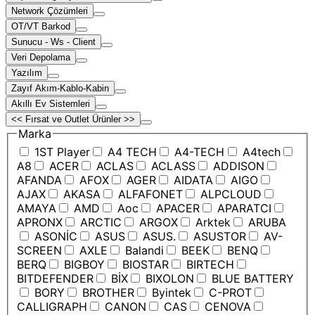
Network Çözümleri
OT/VT Barkod
Sunucu - Ws - Client
Veri Depolama
Yazılım
Zayıf Akım-Kablo-Kabin
Akıllı Ev Sistemleri
<< Fırsat ve Outlet Ürünler >>
Marka
1ST Player
A4 TECH
A4-TECH
A4tech
A8
ACER
ACLAS
ACLASS
ADDISON
AFANDA
AFOX
AGER
AIDATA
AIGO
AJAX
AKASA
ALFAFONET
ALPCLOUD
AMAYA
AMD
Aoc
APACER
APARATCI
APRONX
ARCTIC
ARGOX
Arktek
ARUBA
ASONİC
ASUS
ASUS.
ASUSTOR
AV-
SCREEN
AXLE
Balandi
BEEK
BENQ
BERQ
BIGBOY
BIOSTAR
BIRTECH
BITDEFENDER
BİX
BIXOLON
BLUE BATTERY
BORY
BROTHER
Byintek
C-PROT
CALLIGRAPH
CANON
CAS
CENOVA