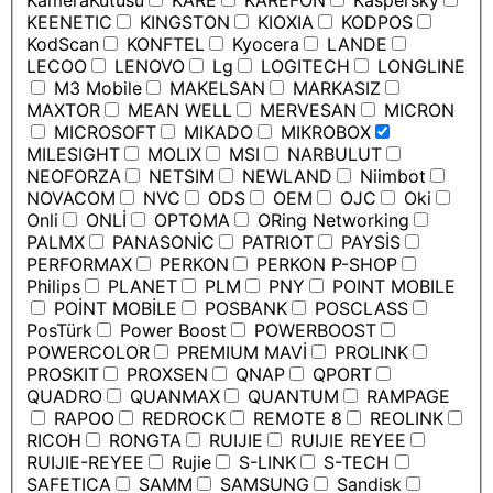
KameraKutusu
KARE
KAREFON
Kaspersky
KEENETIC
KINGSTON
KIOXIA
KODPOS
KodScan
KONFTEL
Kyocera
LANDE
LECOO
LENOVO
Lg
LOGITECH
LONGLINE
M3 Mobile
MAKELSAN
MARKASIZ
MAXTOR
MEAN WELL
MERVESAN
MICRON
MICROSOFT
MIKADO
MIKROBOX
MILESIGHT
MOLIX
MSI
NARBULUT
NEOFORZA
NETSIM
NEWLAND
Niimbot
NOVACOM
NVC
ODS
OEM
OJC
Oki
Onli
ONLİ
OPTOMA
ORing Networking
PALMX
PANASONİC
PATRIOT
PAYSİS
PERFORMAX
PERKON
PERKON P-SHOP
Philips
PLANET
PLM
PNY
POINT MOBILE
POİNT MOBİLE
POSBANK
POSCLASS
PosTürk
Power Boost
POWERBOOST
POWERCOLOR
PREMIUM MAVİ
PROLINK
PROSKIT
PROXSEN
QNAP
QPORT
QUADRO
QUANMAX
QUANTUM
RAMPAGE
RAPOO
REDROCK
REMOTE 8
REOLINK
RICOH
RONGTA
RUIJIE
RUIJIE REYEE
RUIJIE-REYEE
Rujie
S-LINK
S-TECH
SAFETICA
SAMM
SAMSUNG
Sandisk