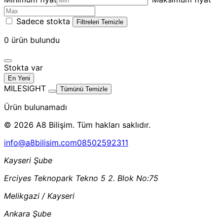
Sadece stokta
Filtreleri Temizle
0
ürün bulundu
Stokta var
En Yeni
MILESIGHT
Tümünü Temizle
Ürün bulunamadı
© 2026 A8 Bilişim. Tüm hakları saklıdır.
info@a8bilisim.com
08502592311
Kayseri Şube
Erciyes Teknopark Tekno 5 2. Blok No:75
Melikgazi / Kayseri
Ankara Şube