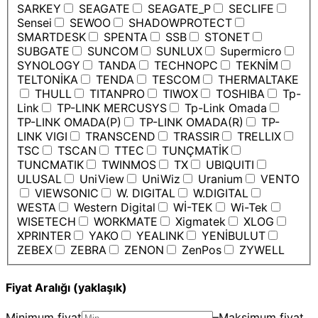
SARKEY
SEAGATE
SEAGATE_P
SECLIFE
Sensei
SEWOO
SHADOWPROTECT
SMARTDESK
SPENTA
SSB
STONET
SUBGATE
SUNCOM
SUNLUX
Supermicro
SYNOLOGY
TANDA
TECHNOPC
TEKNİM
TELTONİKA
TENDA
TESCOM
THERMALTAKE
THULL
TITANPRO
TIWOX
TOSHIBA
Tp-
Link
TP-LINK MERCUSYS
Tp-Link Omada
TP-LINK OMADA(P)
TP-LINK OMADA(R)
TP-
LINK VIGI
TRANSCEND
TRASSIR
TRELLIX
TSC
TSCAN
TTEC
TUNÇMATİK
TUNCMATIK
TWINMOS
TX
UBIQUITI
ULUSAL
UniView
UniWiz
Uranium
VENTO
VIEWSONIC
W. DIGITAL
W.DIGITAL
WESTA
Western Digital
Wİ-TEK
Wi-Tek
WISETECH
WORKMATE
Xigmatek
XLOG
XPRINTER
YAKO
YEALINK
YENİBULUT
ZEBEX
ZEBRA
ZENON
ZenPos
ZYWELL
Fiyat Aralığı (yaklaşık)
Minimum fiyat
–
Maksimum fiyat