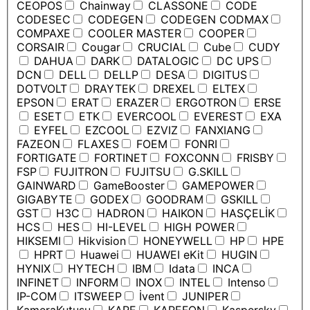
CEOPOS
Chainway
CLASSONE
CODE
CODESEC
CODEGEN
CODEGEN CODMAX
COMPAXE
COOLER MASTER
COOPER
CORSAIR
Cougar
CRUCIAL
Cube
CUDY
DAHUA
DARK
DATALOGIC
DC UPS
DCN
DELL
DELLP
DESA
DIGITUS
DOTVOLT
DRAYTEK
DREXEL
ELTEX
EPSON
ERAT
ERAZER
ERGOTRON
ERSE
ESET
ETK
EVERCOOL
EVEREST
EXA
EYFEL
EZCOOL
EZVIZ
FANXIANG
FAZEON
FLAXES
FOEM
FONRI
FORTIGATE
FORTINET
FOXCONN
FRISBY
FSP
FUJITRON
FUJITSU
G.SKILL
GAINWARD
GameBooster
GAMEPOWER
GIGABYTE
GODEX
GOODRAM
GSKILL
GST
H3C
HADRON
HAIKON
HASÇELİK
HCS
HES
HI-LEVEL
HIGH POWER
HIKSEMI
Hikvision
HONEYWELL
HP
HPE
HPRT
Huawei
HUAWEI eKit
HUGIN
HYNIX
HYTECH
IBM
Idata
INCA
INFINET
INFORM
INOX
INTEL
Intenso
IP-COM
ITSWEEP
İvent
JUNIPER