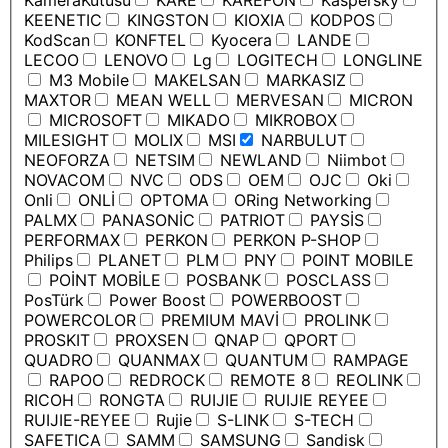
KameraKutusu
KARE
KAREFON
Kaspersky
KEENETIC
KINGSTON
KIOXIA
KODPOS
KodScan
KONFTEL
Kyocera
LANDE
LECOO
LENOVO
Lg
LOGITECH
LONGLINE
M3 Mobile
MAKELSAN
MARKASIZ
MAXTOR
MEAN WELL
MERVESAN
MICRON
MICROSOFT
MIKADO
MIKROBOX
MILESIGHT
MOLIX
MSI
NARBULUT
NEOFORZA
NETSIM
NEWLAND
Niimbot
NOVACOM
NVC
ODS
OEM
OJC
Oki
Onli
ONLİ
OPTOMA
ORing Networking
PALMX
PANASONİC
PATRIOT
PAYSİS
PERFORMAX
PERKON
PERKON P-SHOP
Philips
PLANET
PLM
PNY
POINT MOBILE
POİNT MOBİLE
POSBANK
POSCLASS
PosTürk
Power Boost
POWERBOOST
POWERCOLOR
PREMIUM MAVİ
PROLINK
PROSKIT
PROXSEN
QNAP
QPORT
QUADRO
QUANMAX
QUANTUM
RAMPAGE
RAPOO
REDROCK
REMOTE 8
REOLINK
RICOH
RONGTA
RUIJIE
RUIJIE REYEE
RUIJIE-REYEE
Rujie
S-LINK
S-TECH
SAFETICA
SAMM
SAMSUNG
Sandisk