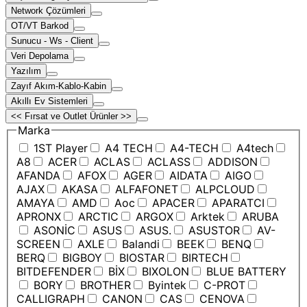
Network Çözümleri
OT/VT Barkod
Sunucu - Ws - Client
Veri Depolama
Yazılım
Zayıf Akım-Kablo-Kabin
Akıllı Ev Sistemleri
<< Fırsat ve Outlet Ürünler >>
Marka
1ST Player
A4 TECH
A4-TECH
A4tech
A8
ACER
ACLAS
ACLASS
ADDISON
AFANDA
AFOX
AGER
AIDATA
AIGO
AJAX
AKASA
ALFAFONET
ALPCLOUD
AMAYA
AMD
Aoc
APACER
APARATCI
APRONX
ARCTIC
ARGOX
Arktek
ARUBA
ASONİC
ASUS
ASUS.
ASUSTOR
AV-
SCREEN
AXLE
Balandi
BEEK
BENQ
BERQ
BIGBOY
BIOSTAR
BIRTECH
BITDEFENDER
BİX
BIXOLON
BLUE BATTERY
BORY
BROTHER
Byintek
C-PROT
CALLIGRAPH
CANON
CAS
CENOVA