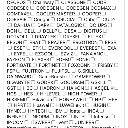
CEOPOS
Chainway
CLASSONE
CODE
CODESEC
CODEGEN
CODEGEN CODMAX
COMPAXE
COOLER MASTER
COOPER
CORSAIR
Cougar
CRUCIAL
Cube
CUDY
DAHUA
DARK
DATALOGIC
DC UPS
DCN
DELL
DELLP
DESA
DIGITUS
DOTVOLT
DRAYTEK
DREXEL
ELTEX
EPSON
ERAT
ERAZER
ERGOTRON
ERSE
ESET
ETK
EVERCOOL
EVEREST
EXA
EYFEL
EZCOOL
EZVIZ
FANXIANG
FAZEON
FLAXES
FOEM
FONRI
FORTIGATE
FORTINET
FOXCONN
FRISBY
FSP
FUJITRON
FUJITSU
G.SKILL
GAINWARD
GameBooster
GAMEPOWER
GIGABYTE
GODEX
GOODRAM
GSKILL
GST
H3C
HADRON
HAIKON
HASÇELİK
HCS
HES
HI-LEVEL
HIGH POWER
HIKSEMI
Hikvision
HONEYWELL
HP
HPE
HPRT
Huawei
HUAWEI eKit
HUGIN
HYNIX
HYTECH
IBM
Idata
INCA
INFINET
INFORM
INOX
INTEL
Intenso
IP-COM
ITSWEEP
İvent
JUNIPER