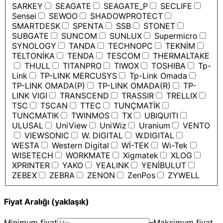
SARKEY
SEAGATE
SEAGATE_P
SECLIFE
Sensei
SEWOO
SHADOWPROTECT
SMARTDESK
SPENTA
SSB
STONET
SUBGATE
SUNCOM
SUNLUX
Supermicro
SYNOLOGY
TANDA
TECHNOPC
TEKNİM
TELTONİKA
TENDA
TESCOM
THERMALTAKE
THULL
TITANPRO
TIWOX
TOSHIBA
Tp-
Link
TP-LINK MERCUSYS
Tp-Link Omada
TP-LINK OMADA(P)
TP-LINK OMADA(R)
TP-
LINK VIGI
TRANSCEND
TRASSIR
TRELLIX
TSC
TSCAN
TTEC
TUNÇMATİK
TUNCMATIK
TWINMOS
TX
UBIQUITI
ULUSAL
UniView
UniWiz
Uranium
VENTO
VIEWSONIC
W. DIGITAL
W.DIGITAL
WESTA
Western Digital
Wİ-TEK
Wi-Tek
WISETECH
WORKMATE
Xigmatek
XLOG
XPRINTER
YAKO
YEALINK
YENİBULUT
ZEBEX
ZEBRA
ZENON
ZenPos
ZYWELL
Fiyat Aralığı (yaklaşık)
Minimum fiyat
–
Maksimum fiyat