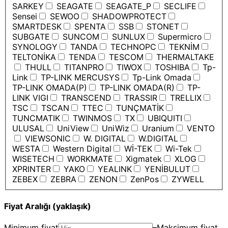
SARKEY
SEAGATE
SEAGATE_P
SECLIFE
Sensei
SEWOO
SHADOWPROTECT
SMARTDESK
SPENTA
SSB
STONET
SUBGATE
SUNCOM
SUNLUX
Supermicro
SYNOLOGY
TANDA
TECHNOPC
TEKNİM
TELTONİKA
TENDA
TESCOM
THERMALTAKE
THULL
TITANPRO
TIWOX
TOSHIBA
Tp-
Link
TP-LINK MERCUSYS
Tp-Link Omada
TP-LINK OMADA(P)
TP-LINK OMADA(R)
TP-
LINK VIGI
TRANSCEND
TRASSIR
TRELLIX
TSC
TSCAN
TTEC
TUNÇMATİK
TUNCMATIK
TWINMOS
TX
UBIQUITI
ULUSAL
UniView
UniWiz
Uranium
VENTO
VIEWSONIC
W. DIGITAL
W.DIGITAL
WESTA
Western Digital
Wİ-TEK
Wi-Tek
WISETECH
WORKMATE
Xigmatek
XLOG
XPRINTER
YAKO
YEALINK
YENİBULUT
ZEBEX
ZEBRA
ZENON
ZenPos
ZYWELL
Fiyat Aralığı (yaklaşık)
Minimum fiyat
–
Maksimum fiyat