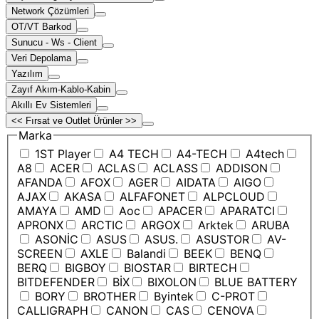
Network Çözümleri
OT/VT Barkod
Sunucu - Ws - Client
Veri Depolama
Yazılım
Zayıf Akım-Kablo-Kabin
Akıllı Ev Sistemleri
<< Fırsat ve Outlet Ürünler >>
Marka
1ST Player
A4 TECH
A4-TECH
A4tech
A8
ACER
ACLAS
ACLASS
ADDISON
AFANDA
AFOX
AGER
AIDATA
AIGO
AJAX
AKASA
ALFAFONET
ALPCLOUD
AMAYA
AMD
Aoc
APACER
APARATCI
APRONX
ARCTIC
ARGOX
Arktek
ARUBA
ASONİC
ASUS
ASUS.
ASUSTOR
AV-
SCREEN
AXLE
Balandi
BEEK
BENQ
BERQ
BIGBOY
BIOSTAR
BIRTECH
BITDEFENDER
BİX
BIXOLON
BLUE BATTERY
BORY
BROTHER
Byintek
C-PROT
CALLIGRAPH
CANON
CAS
CENOVA