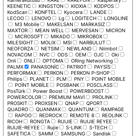
KameraKutusu
KARE
KAREFON
Kaspersky
KEENETIC
KINGSTON
KIOXIA
KODPOS
KodScan
KONFTEL
Kyocera
LANDE
LECOO
LENOVO
Lg
LOGITECH
LONGLINE
M3 Mobile
MAKELSAN
MARKASIZ
MAXTOR
MEAN WELL
MERVESAN
MICRON
MICROSOFT
MIKADO
MIKROBOX
MILESIGHT
MOLIX
MSI
NARBULUT
NEOFORZA
NETSIM
NEWLAND
Niimbot
NOVACOM
NVC
ODS
OEM
OJC
Oki
Onli
ONLİ
OPTOMA
ORing Networking
PALMX
PANASONİC
PATRIOT
PAYSİS
PERFORMAX
PERKON
PERKON P-SHOP
Philips
PLANET
PLM
PNY
POINT MOBILE
POİNT MOBİLE
POSBANK
POSCLASS
PosTürk
Power Boost
POWERBOOST
POWERCOLOR
PREMIUM MAVİ
PROLINK
PROSKIT
PROXSEN
QNAP
QPORT
QUADRO
QUANMAX
QUANTUM
RAMPAGE
RAPOO
REDROCK
REMOTE 8
REOLINK
RICOH
RONGTA
RUIJIE
RUIJIE REYEE
RUIJIE-REYEE
Rujie
S-LINK
S-TECH
SAFETICA
SAMM
SAMSUNG
Sandisk