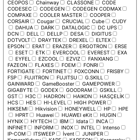
CEOPOS
Chainway
CLASSONE
CODE
CODESEC
CODEGEN
CODEGEN CODMAX
COMPAXE
COOLER MASTER
COOPER
CORSAIR
Cougar
CRUCIAL
Cube
CUDY
DAHUA
DARK
DATALOGIC
DC UPS
DCN
DELL
DELLP
DESA
DIGITUS
DOTVOLT
DRAYTEK
DREXEL
ELTEX
EPSON
ERAT
ERAZER
ERGOTRON
ERSE
ESET
ETK
EVERCOOL
EVEREST
EXA
EYFEL
EZCOOL
EZVIZ
FANXIANG
FAZEON
FLAXES
FOEM
FONRI
FORTIGATE
FORTINET
FOXCONN
FRISBY
FSP
FUJITRON
FUJITSU
G.SKILL
GAINWARD
GameBooster
GAMEPOWER
GIGABYTE
GODEX
GOODRAM
GSKILL
GST
H3C
HADRON
HAIKON
HASÇELİK
HCS
HES
HI-LEVEL
HIGH POWER
HIKSEMI
Hikvision
HONEYWELL
HP
HPE
HPRT
Huawei
HUAWEI eKit
HUGIN
HYNIX
HYTECH
IBM
Idata
INCA
INFINET
INFORM
INOX
INTEL
Intenso
IP-COM
ITSWEEP
İvent
JUNIPER