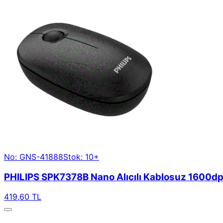
No: GNS-41888
Stok: 10+
PHILIPS SPK7378B Nano Alıcılı Kablosuz 1600dp
419,60 TL