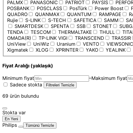
PALMX
PANASONİC
PATRIOT
PAYSİS
PERFO
POSBANK
POSCLASS
PosTürk
Power Boost
P
QUADRO
QUANMAX
QUANTUM
RAMPAGE
R
Rujie
S-LINK
S-TECH
SAFETICA
SAMM
SA
SMARTDESK
SPENTA
SSB
STONET
SUBG
TENDA
TESCOM
THERMALTAKE
THULL
TIT
OMADA(R)
TP-LINK VIGI
TRANSCEND
TRASSIR
UniView
UniWiz
Uranium
VENTO
VIEWSONI
Xigmatek
XLOG
XPRINTER
YAKO
YEALINK
Fiyat Aralığı (yaklaşık)
Minimum fiyat
–
Maksimum fiyat
Sadece stokta
Filtreleri Temizle
69
ürün bulundu
Stokta var
En Yeni
Philips
Tümünü Temizle