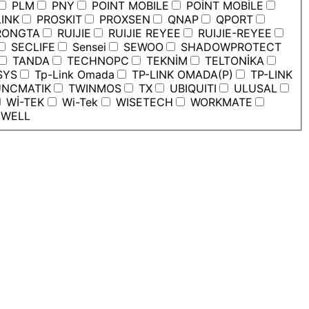
PLM
PNY
POINT MOBILE
POİNT MOBİLE
INK
PROSKIT
PROXSEN
QNAP
QPORT
ONGTA
RUIJIE
RUIJIE REYEE
RUIJIE-REYEE
SECLIFE
Sensei
SEWOO
SHADOWPROTECT
TANDA
TECHNOPC
TEKNİM
TELTONİKA
SYS
Tp-Link Omada
TP-LINK OMADA(P)
TP-LINK
NCMATIK
TWINMOS
TX
UBIQUITI
ULUSAL
Wİ-TEK
Wi-Tek
WISETECH
WORKMATE
WELL