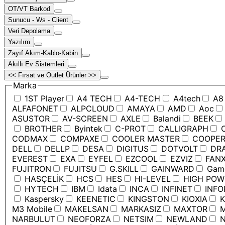
OT/VT Barkod
Sunucu - Ws - Client
Veri Depolama
Yazılım
Zayıf Akım-Kablo-Kabin
Akıllı Ev Sistemleri
<< Fırsat ve Outlet Ürünler >>
Marka
1ST Player
A4 TECH
A4-TECH
A4tech
A8
ALFAFONET
ALPCLOUD
AMAYA
AMD
Aoc
ASUSTOR
AV-SCREEN
AXLE
Balandi
BEEK
BROTHER
Byintek
C-PROT
CALLIGRAPH
C
CODMAX
COMPAXE
COOLER MASTER
COOPE
DELL
DELLP
DESA
DIGITUS
DOTVOLT
DRA
EVEREST
EXA
EYFEL
EZCOOL
EZVIZ
FANX
FUJITRON
FUJITSU
G.SKILL
GAINWARD
Game
HASÇELİK
HCS
HES
HI-LEVEL
HIGH POW
HYTECH
IBM
Idata
INCA
INFINET
INFO
Kaspersky
KEENETIC
KINGSTON
KIOXIA
K
M3 Mobile
MAKELSAN
MARKASIZ
MAXTOR
M
NARBULUT
NEOFORZA
NETSIM
NEWLAND
N