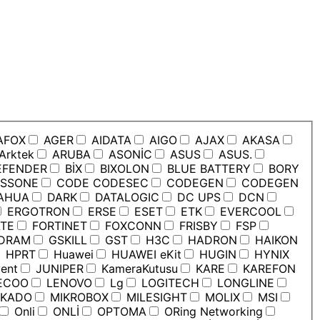
AFOX
AGER
AIDATA
AIGO
AJAX
AKASA
Arktek
ARUBA
ASONİC
ASUS
ASUS.
EFENDER
BİX
BIXOLON
BLUE BATTERY
BORY
SSONE
CODE CODESEC
CODEGEN
CODEGEN
AHUA
DARK
DATALOGIC
DC UPS
DCN
ERGOTRON
ERSE
ESET
ETK
EVERCOOL
TE
FORTINET
FOXCONN
FRISBY
FSP
DRAM
GSKILL
GST
H3C
HADRON
HAIKON
HPRT
Huawei
HUAWEI eKit
HUGIN
HYNIX
ent
JUNIPER
KameraKutusu
KARE
KAREFON
ECOO
LENOVO
Lg
LOGITECH
LONGLINE
KADO
MIKROBOX
MILESIGHT
MOLIX
MSI
Onli
ONLİ
OPTOMA
ORing Networking