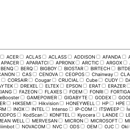
ACER
ACLAS
ACLASS
ADDISON
AFANDA
APACER
APARATCI
APRONX
ARCTIC
ARGOX
BENQ
BERQ
BIGBOY
BIOSTAR
BIRTECH
BITD
ANON
CAS
CENOVA
CEOPOS
Chainway
CLA
R
CORSAIR
Cougar
CRUCIAL
Cube
CUDY
D
YTEK
DREXEL
ELTEX
EPSON
ERAT
ERAZER
IANG
FAZEON
FLAXES
FOEM
FONRI
FORTIGA
Booster
GAMEPOWER
GIGABYTE
GODEX
GOO
ER
HIKSEMI
Hikvision
HONEYWELL
HP
HPE
RM
INOX
INTEL
Intenso
IP-COM
ITSWEEP
İv
ODPOS
KodScan
KONFTEL
Kyocera
LANDE
L
EAN WELL
MERVESAN
MICRON
MICROSOFT
MI
iimbot
NOVACOM
NVC
ODS
OEM
OJC
Oki