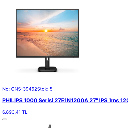
No: GNS-39462
Stok: 5
PHILIPS 1000 Serisi 27E1N1200A 27" IPS 1ms 1
6.893,41 TL