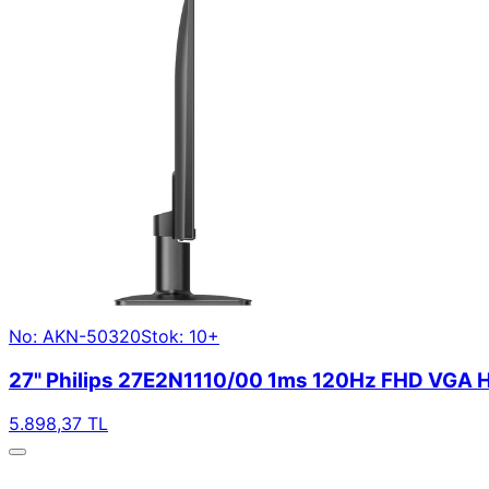
No: AKN-50320
Stok: 10+
27" Philips 27E2N1110/00 1ms 120Hz FHD VGA H
5.898,37 TL