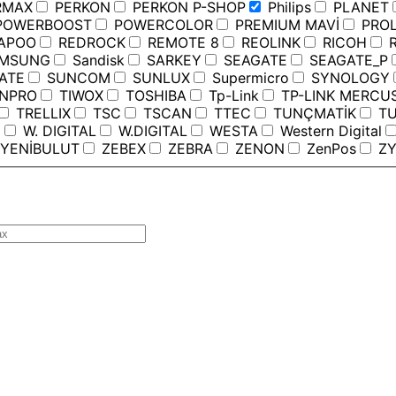
RMAX
PERKON
PERKON P-SHOP
Philips
PLANET
OWERBOOST
POWERCOLOR
PREMIUM MAVİ
PROL
APOO
REDROCK
REMOTE 8
REOLINK
RICOH
R
MSUNG
Sandisk
SARKEY
SEAGATE
SEAGATE_P
ATE
SUNCOM
SUNLUX
Supermicro
SYNOLOGY
ANPRO
TIWOX
TOSHIBA
Tp-Link
TP-LINK MERCU
TRELLIX
TSC
TSCAN
TTEC
TUNÇMATİK
TU
C
W. DIGITAL
W.DIGITAL
WESTA
Western Digital
YENİBULUT
ZEBEX
ZEBRA
ZENON
ZenPos
ZY