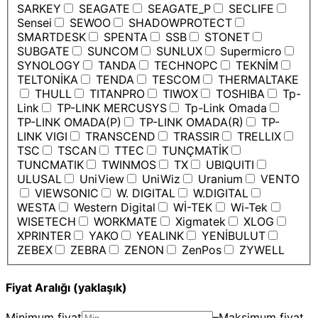
SARKEY
SEAGATE
SEAGATE_P
SECLIFE
Sensei
SEWOO
SHADOWPROTECT
SMARTDESK
SPENTA
SSB
STONET
SUBGATE
SUNCOM
SUNLUX
Supermicro
SYNOLOGY
TANDA
TECHNOPC
TEKNİM
TELTONİKA
TENDA
TESCOM
THERMALTAKE
THULL
TITANPRO
TIWOX
TOSHIBA
Tp-
Link
TP-LINK MERCUSYS
Tp-Link Omada
TP-LINK OMADA(P)
TP-LINK OMADA(R)
TP-
LINK VIGI
TRANSCEND
TRASSIR
TRELLIX
TSC
TSCAN
TTEC
TUNÇMATİK
TUNCMATIK
TWINMOS
TX
UBIQUITI
ULUSAL
UniView
UniWiz
Uranium
VENTO
VIEWSONIC
W. DIGITAL
W.DIGITAL
WESTA
Western Digital
Wİ-TEK
Wi-Tek
WISETECH
WORKMATE
Xigmatek
XLOG
XPRINTER
YAKO
YEALINK
YENİBULUT
ZEBEX
ZEBRA
ZENON
ZenPos
ZYWELL
Fiyat Aralığı (yaklaşık)
Minimum fiyat
–
Maksimum fiyat