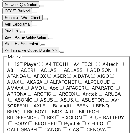
Network Çözümleri
OT/VT Barkod
Sunucu - Ws - Client
Veri Depolama
Yazılım
Zayıf Akım-Kablo-Kabin
Akıllı Ev Sistemleri
<< Fırsat ve Outlet Ürünler >>
Marka
1ST Player
A4 TECH
A4-TECH
A4tech
A8
ACER
ACLAS
ACLASS
ADDISON
AFANDA
AFOX
AGER
AIDATA
AIGO
AJAX
AKASA
ALFAFONET
ALPCLOUD
AMAYA
AMD
Aoc
APACER
APARATCI
APRONX
ARCTIC
ARGOX
Arktek
ARUBA
ASONİC
ASUS
ASUS.
ASUSTOR
AV-
SCREEN
AXLE
Balandi
BEEK
BENQ
BERQ
BIGBOY
BIOSTAR
BIRTECH
BITDEFENDER
BİX
BIXOLON
BLUE BATTERY
BORY
BROTHER
Byintek
C-PROT
CALLIGRAPH
CANON
CAS
CENOVA