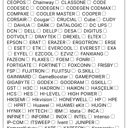
CEOPOS
Chainway
CLASSONE
CODE
CODESEC
CODEGEN
CODEGEN CODMAX
COMPAXE
COOLER MASTER
COOPER
CORSAIR
Cougar
CRUCIAL
Cube
CUDY
DAHUA
DARK
DATALOGIC
DC UPS
DCN
DELL
DELLP
DESA
DIGITUS
DOTVOLT
DRAYTEK
DREXEL
ELTEX
EPSON
ERAT
ERAZER
ERGOTRON
ERSE
ESET
ETK
EVERCOOL
EVEREST
EXA
EYFEL
EZCOOL
EZVIZ
FANXIANG
FAZEON
FLAXES
FOEM
FONRI
FORTIGATE
FORTINET
FOXCONN
FRISBY
FSP
FUJITRON
FUJITSU
G.SKILL
GAINWARD
GameBooster
GAMEPOWER
GIGABYTE
GODEX
GOODRAM
GSKILL
GST
H3C
HADRON
HAIKON
HASÇELİK
HCS
HES
HI-LEVEL
HIGH POWER
HIKSEMI
Hikvision
HONEYWELL
HP
HPE
HPRT
Huawei
HUAWEI eKit
HUGIN
HYNIX
HYTECH
IBM
Idata
INCA
INFINET
INFORM
INOX
INTEL
Intenso
IP-COM
ITSWEEP
İvent
JUNIPER