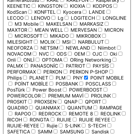
KameraKutusu
KARE
KAREFON
Kaspersky
KEENETIC
KINGSTON
KIOXIA
KODPOS
KodScan
KONFTEL
Kyocera
LANDE
LECOO
LENOVO
Lg
LOGITECH
LONGLINE
M3 Mobile
MAKELSAN
MARKASIZ
MAXTOR
MEAN WELL
MERVESAN
MICRON
MICROSOFT
MIKADO
MIKROBOX
MILESIGHT
MOLIX
MSI
NARBULUT
NEOFORZA
NETSIM
NEWLAND
Niimbot
NOVACOM
NVC
ODS
OEM
OJC
Oki
Onli
ONLİ
OPTOMA
ORing Networking
PALMX
PANASONİC
PATRIOT
PAYSİS
PERFORMAX
PERKON
PERKON P-SHOP
Philips
PLANET
PLM
PNY
POINT MOBILE
POİNT MOBİLE
POSBANK
POSCLASS
PosTürk
Power Boost
POWERBOOST
POWERCOLOR
PREMIUM MAVİ
PROLINK
PROSKIT
PROXSEN
QNAP
QPORT
QUADRO
QUANMAX
QUANTUM
RAMPAGE
RAPOO
REDROCK
REMOTE 8
REOLINK
RICOH
RONGTA
RUIJIE
RUIJIE REYEE
RUIJIE-REYEE
Rujie
S-LINK
S-TECH
SAFETICA
SAMM
SAMSUNG
Sandisk