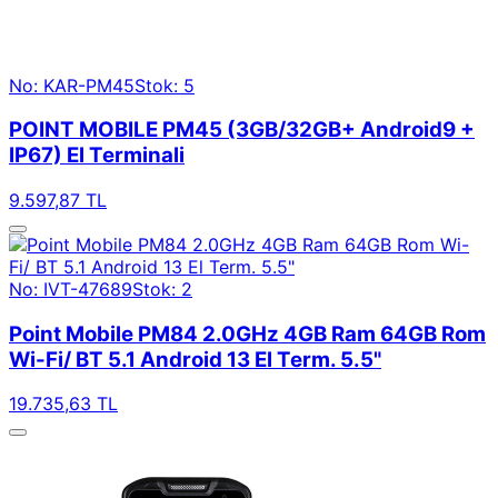
No: KAR-PM45
Stok: 5
POINT MOBILE PM45 (3GB/32GB+ Android9 +
IP67) El Terminali
9.597,87 TL
No: IVT-47689
Stok: 2
Point Mobile PM84 2.0GHz 4GB Ram 64GB Rom
Wi-Fi/ BT 5.1 Android 13 El Term. 5.5"
19.735,63 TL