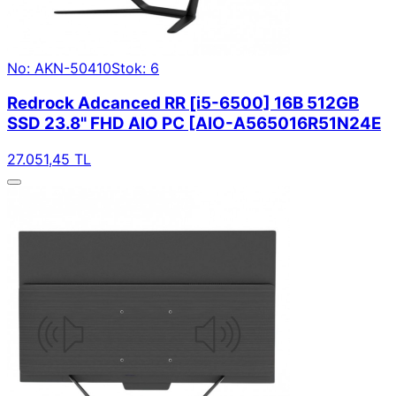
No: AKN-50410
Stok: 6
Redrock Adcanced RR [i5-6500] 16B 512GB
SSD 23.8" FHD AIO PC [AIO-A565016R51N24E
27.051,45 TL