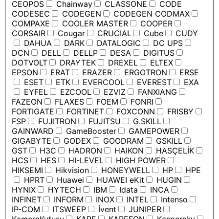
CEOPOS
Chainway
CLASSONE
CODE
CODESEC
CODEGEN
CODEGEN CODMAX
COMPAXE
COOLER MASTER
COOPER
CORSAIR
Cougar
CRUCIAL
Cube
CUDY
DAHUA
DARK
DATALOGIC
DC UPS
DCN
DELL
DELLP
DESA
DIGITUS
DOTVOLT
DRAYTEK
DREXEL
ELTEX
EPSON
ERAT
ERAZER
ERGOTRON
ERSE
ESET
ETK
EVERCOOL
EVEREST
EXA
EYFEL
EZCOOL
EZVIZ
FANXIANG
FAZEON
FLAXES
FOEM
FONRI
FORTIGATE
FORTINET
FOXCONN
FRISBY
FSP
FUJITRON
FUJITSU
G.SKILL
GAINWARD
GameBooster
GAMEPOWER
GIGABYTE
GODEX
GOODRAM
GSKILL
GST
H3C
HADRON
HAIKON
HASÇELİK
HCS
HES
HI-LEVEL
HIGH POWER
HIKSEMI
Hikvision
HONEYWELL
HP
HPE
HPRT
Huawei
HUAWEI eKit
HUGIN
HYNIX
HYTECH
IBM
Idata
INCA
INFINET
INFORM
INOX
INTEL
Intenso
IP-COM
ITSWEEP
İvent
JUNIPER