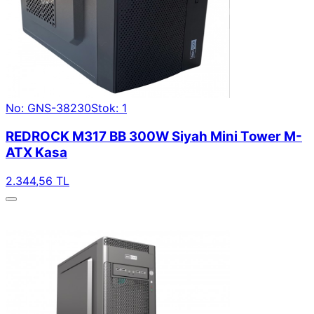
No: GNS-38230
Stok: 1
REDROCK M317 BB 300W Siyah Mini Tower M-
ATX Kasa
2.344,56 TL