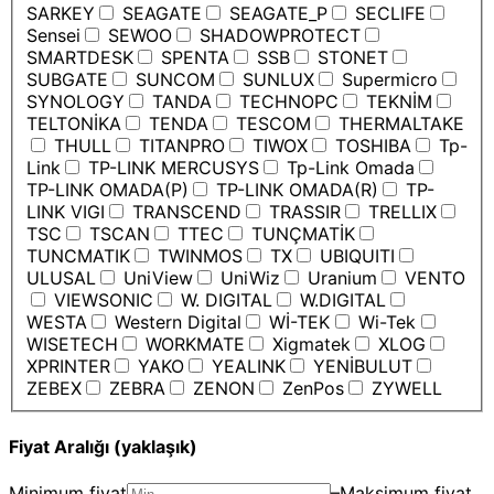
SARKEY
SEAGATE
SEAGATE_P
SECLIFE
Sensei
SEWOO
SHADOWPROTECT
SMARTDESK
SPENTA
SSB
STONET
SUBGATE
SUNCOM
SUNLUX
Supermicro
SYNOLOGY
TANDA
TECHNOPC
TEKNİM
TELTONİKA
TENDA
TESCOM
THERMALTAKE
THULL
TITANPRO
TIWOX
TOSHIBA
Tp-
Link
TP-LINK MERCUSYS
Tp-Link Omada
TP-LINK OMADA(P)
TP-LINK OMADA(R)
TP-
LINK VIGI
TRANSCEND
TRASSIR
TRELLIX
TSC
TSCAN
TTEC
TUNÇMATİK
TUNCMATIK
TWINMOS
TX
UBIQUITI
ULUSAL
UniView
UniWiz
Uranium
VENTO
VIEWSONIC
W. DIGITAL
W.DIGITAL
WESTA
Western Digital
Wİ-TEK
Wi-Tek
WISETECH
WORKMATE
Xigmatek
XLOG
XPRINTER
YAKO
YEALINK
YENİBULUT
ZEBEX
ZEBRA
ZENON
ZenPos
ZYWELL
Fiyat Aralığı (yaklaşık)
Minimum fiyat
–
Maksimum fiyat