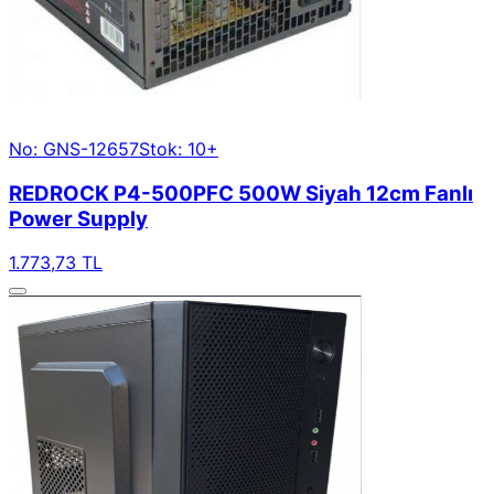
No: GNS-12657
Stok: 10+
REDROCK P4-500PFC 500W Siyah 12cm Fanlı
Power Supply
1.773,73 TL