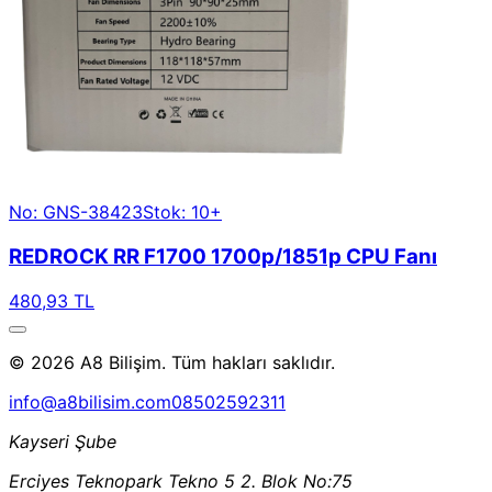
No: GNS-38423
Stok: 10+
REDROCK RR F1700 1700p/1851p CPU Fanı
480,93 TL
© 2026 A8 Bilişim. Tüm hakları saklıdır.
info@a8bilisim.com
08502592311
Kayseri Şube
Erciyes Teknopark Tekno 5 2. Blok No:75