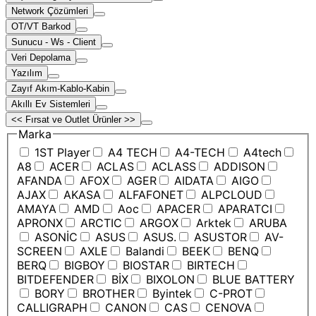
Network Çözümleri
OT/VT Barkod
Sunucu - Ws - Client
Veri Depolama
Yazılım
Zayıf Akım-Kablo-Kabin
Akıllı Ev Sistemleri
<< Fırsat ve Outlet Ürünler >>
Marka
1ST Player
A4 TECH
A4-TECH
A4tech
A8
ACER
ACLAS
ACLASS
ADDISON
AFANDA
AFOX
AGER
AIDATA
AIGO
AJAX
AKASA
ALFAFONET
ALPCLOUD
AMAYA
AMD
Aoc
APACER
APARATCI
APRONX
ARCTIC
ARGOX
Arktek
ARUBA
ASONİC
ASUS
ASUS.
ASUSTOR
AV-
SCREEN
AXLE
Balandi
BEEK
BENQ
BERQ
BIGBOY
BIOSTAR
BIRTECH
BITDEFENDER
BİX
BIXOLON
BLUE BATTERY
BORY
BROTHER
Byintek
C-PROT
CALLIGRAPH
CANON
CAS
CENOVA