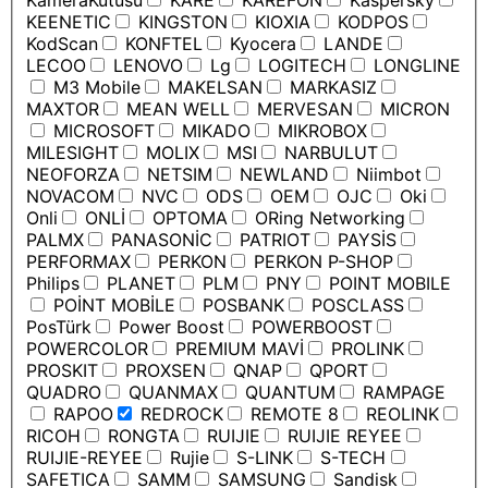
KameraKutusu
KARE
KAREFON
Kaspersky
KEENETIC
KINGSTON
KIOXIA
KODPOS
KodScan
KONFTEL
Kyocera
LANDE
LECOO
LENOVO
Lg
LOGITECH
LONGLINE
M3 Mobile
MAKELSAN
MARKASIZ
MAXTOR
MEAN WELL
MERVESAN
MICRON
MICROSOFT
MIKADO
MIKROBOX
MILESIGHT
MOLIX
MSI
NARBULUT
NEOFORZA
NETSIM
NEWLAND
Niimbot
NOVACOM
NVC
ODS
OEM
OJC
Oki
Onli
ONLİ
OPTOMA
ORing Networking
PALMX
PANASONİC
PATRIOT
PAYSİS
PERFORMAX
PERKON
PERKON P-SHOP
Philips
PLANET
PLM
PNY
POINT MOBILE
POİNT MOBİLE
POSBANK
POSCLASS
PosTürk
Power Boost
POWERBOOST
POWERCOLOR
PREMIUM MAVİ
PROLINK
PROSKIT
PROXSEN
QNAP
QPORT
QUADRO
QUANMAX
QUANTUM
RAMPAGE
RAPOO
REDROCK
REMOTE 8
REOLINK
RICOH
RONGTA
RUIJIE
RUIJIE REYEE
RUIJIE-REYEE
Rujie
S-LINK
S-TECH
SAFETICA
SAMM
SAMSUNG
Sandisk