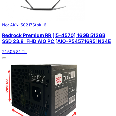
No: AKN-50217
Stok: 6
Redrock Premium RR [i5-4570] 16GB 512GB
SSD 23.8" FHD AIO PC [AIO-P545716R51N24E
21.505,81 TL