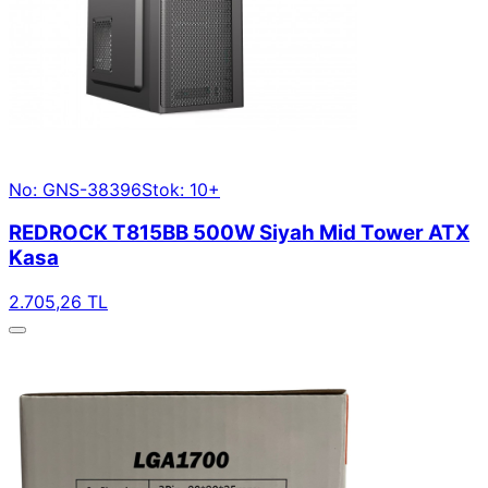
No: GNS-38396
Stok: 10+
REDROCK T815BB 500W Siyah Mid Tower ATX
Kasa
2.705,26 TL