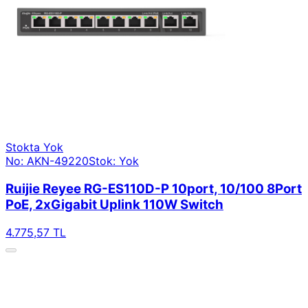
Stokta Yok
No: AKN-49220
Stok: Yok
Ruijie Reyee RG-ES110D-P 10port, 10/100 8Port
PoE, 2xGigabit Uplink 110W Switch
4.775,57 TL