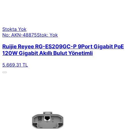
Stokta Yok
No: AKN-48875
Stok: Yok
Ruijie Reyee RG-ES209GC-P 9Port Gigabit PoE
120W Gigabit Akıllı Bulut Yönetimli
5.669,31 TL