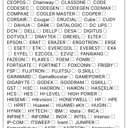
CEOPOS
Chainway
CLASSONE
CODE
CODESEC
CODEGEN
CODEGEN CODMAX
COMPAXE
COOLER MASTER
COOPER
CORSAIR
Cougar
CRUCIAL
Cube
CUDY
DAHUA
DARK
DATALOGIC
DC UPS
DCN
DELL
DELLP
DESA
DIGITUS
DOTVOLT
DRAYTEK
DREXEL
ELTEX
EPSON
ERAT
ERAZER
ERGOTRON
ERSE
ESET
ETK
EVERCOOL
EVEREST
EXA
EYFEL
EZCOOL
EZVIZ
FANXIANG
FAZEON
FLAXES
FOEM
FONRI
FORTIGATE
FORTINET
FOXCONN
FRISBY
FSP
FUJITRON
FUJITSU
G.SKILL
GAINWARD
GameBooster
GAMEPOWER
GIGABYTE
GODEX
GOODRAM
GSKILL
GST
H3C
HADRON
HAIKON
HASÇELİK
HCS
HES
HI-LEVEL
HIGH POWER
HIKSEMI
Hikvision
HONEYWELL
HP
HPE
HPRT
Huawei
HUAWEI eKit
HUGIN
HYNIX
HYTECH
IBM
Idata
INCA
INFINET
INFORM
INOX
INTEL
Intenso
IP-COM
ITSWEEP
İvent
JUNIPER