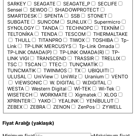
SARKEY
SEAGATE
SEAGATE_P
SECLIFE
Sensei
SEWOO
SHADOWPROTECT
SMARTDESK
SPENTA
SSB
STONET
SUBGATE
SUNCOM
SUNLUX
Supermicro
SYNOLOGY
TANDA
TECHNOPC
TEKNİM
TELTONİKA
TENDA
TESCOM
THERMALTAKE
THULL
TITANPRO
TIWOX
TOSHIBA
Tp-
Link
TP-LINK MERCUSYS
Tp-Link Omada
TP-LINK OMADA(P)
TP-LINK OMADA(R)
TP-
LINK VIGI
TRANSCEND
TRASSIR
TRELLIX
TSC
TSCAN
TTEC
TUNÇMATİK
TUNCMATIK
TWINMOS
TX
UBIQUITI
ULUSAL
UniView
UniWiz
Uranium
VENTO
VIEWSONIC
W. DIGITAL
W.DIGITAL
WESTA
Western Digital
Wİ-TEK
Wi-Tek
WISETECH
WORKMATE
Xigmatek
XLOG
XPRINTER
YAKO
YEALINK
YENİBULUT
ZEBEX
ZEBRA
ZENON
ZenPos
ZYWELL
Fiyat Aralığı (yaklaşık)
Minimum fiyat
–
Maksimum fiyat