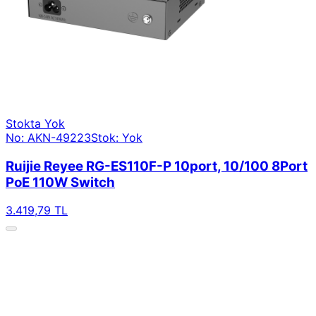
Stokta Yok
No: AKN-49223
Stok: Yok
Ruijie Reyee RG-ES110F-P 10port, 10/100 8Port
PoE 110W Switch
3.419,79 TL