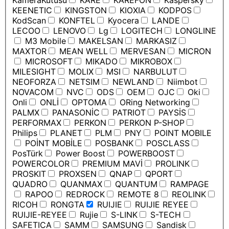
KameraKutusu
KARE
KAREFON
Kaspersky
KEENETIC
KINGSTON
KIOXIA
KODPOS
KodScan
KONFTEL
Kyocera
LANDE
LECOO
LENOVO
Lg
LOGITECH
LONGLINE
M3 Mobile
MAKELSAN
MARKASIZ
MAXTOR
MEAN WELL
MERVESAN
MICRON
MICROSOFT
MIKADO
MIKROBOX
MILESIGHT
MOLIX
MSI
NARBULUT
NEOFORZA
NETSIM
NEWLAND
Niimbot
NOVACOM
NVC
ODS
OEM
OJC
Oki
Onli
ONLİ
OPTOMA
ORing Networking
PALMX
PANASONİC
PATRIOT
PAYSİS
PERFORMAX
PERKON
PERKON P-SHOP
Philips
PLANET
PLM
PNY
POINT MOBILE
POİNT MOBİLE
POSBANK
POSCLASS
PosTürk
Power Boost
POWERBOOST
POWERCOLOR
PREMIUM MAVİ
PROLINK
PROSKIT
PROXSEN
QNAP
QPORT
QUADRO
QUANMAX
QUANTUM
RAMPAGE
RAPOO
REDROCK
REMOTE 8
REOLINK
RICOH
RONGTA
RUIJIE
RUIJIE REYEE
RUIJIE-REYEE
Rujie
S-LINK
S-TECH
SAFETICA
SAMM
SAMSUNG
Sandisk