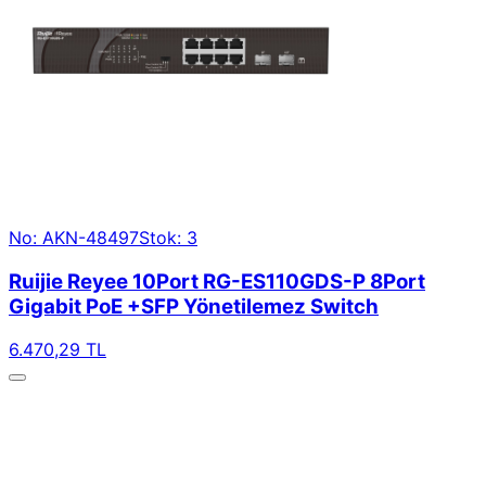
No: AKN-48497
Stok: 3
Ruijie Reyee 10Port RG-ES110GDS-P 8Port
Gigabit PoE +SFP Yönetilemez Switch
6.470,29 TL