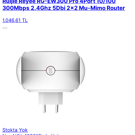
Ruijie Reyee RG-EW300 Pro 4Port 10/100
300Mbps 2.4Ghz 5Dbi 2x2 Mu-Mimo Router
1.046,61 TL
Stokta Yok