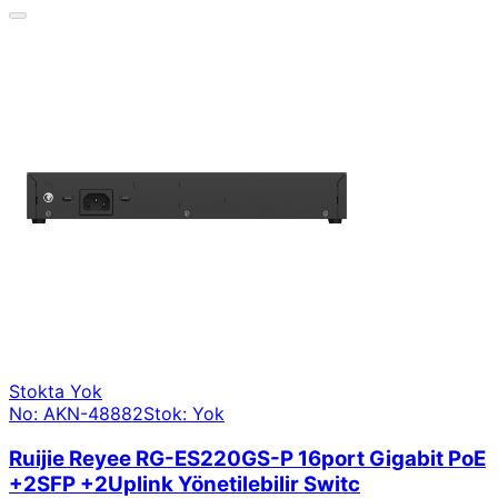
Stokta Yok
No: AKN-48882
Stok: Yok
Ruijie Reyee RG-ES220GS-P 16port Gigabit PoE
+2SFP +2Uplink Yönetilebilir Switc