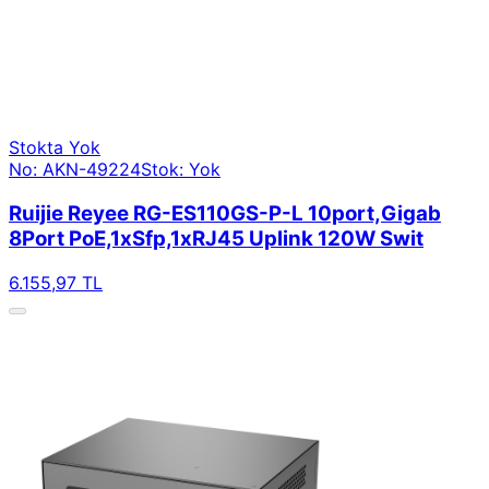
Stokta Yok
No: AKN-49224
Stok: Yok
Ruijie Reyee RG-ES110GS-P-L 10port,Gigab
8Port PoE,1xSfp,1xRJ45 Uplink 120W Swit
6.155,97 TL