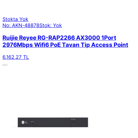
Stokta Yok
No: AKN-48878
Stok: Yok
Ruijie Reyee RG-RAP2266 AX3000 1Port
2976Mbps Wifi6 PoE Tavan Tip Access Point
6.162,27 TL