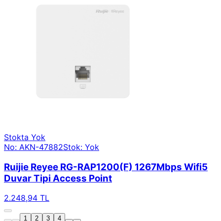
Stokta Yok
No: AKN-47882
Stok: Yok
Ruijie Reyee RG-RAP1200(F) 1267Mbps Wifi5
Duvar Tipi Access Point
2.248,94 TL
1
2
3
4