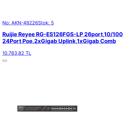
No: AKN-49226
Stok: 5
Ruijie Reyee RG-ES126FGS-LP 26port,10/100
24Port Poe,2xGigab Uplink,1xGigab Comb
10.783,82 TL