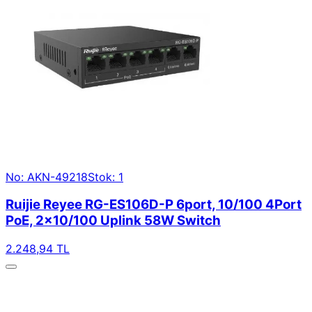
No: AKN-49218
Stok: 1
Ruijie Reyee RG-ES106D-P 6port, 10/100 4Port
PoE, 2x10/100 Uplink 58W Switch
2.248,94 TL