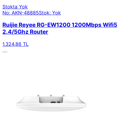
Stokta Yok
No: AKN-48885
Stok: Yok
Ruijie Reyee RG-EW1200 1200Mbps Wifi5
2.4/5Ghz Router
1.324,86 TL