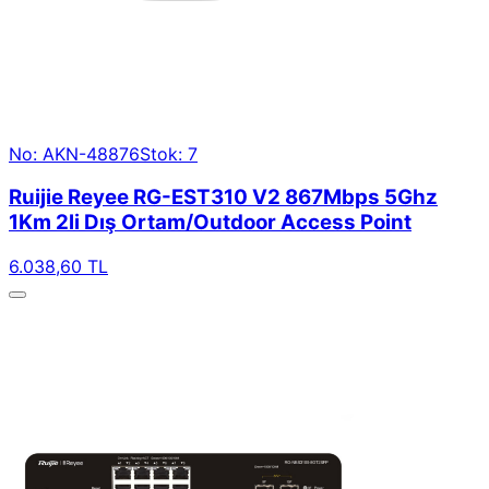
No: AKN-48876
Stok: 7
Ruijie Reyee RG-EST310 V2 867Mbps 5Ghz
1Km 2li Dış Ortam/Outdoor Access Point
6.038,60 TL