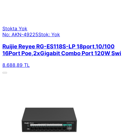
Stokta Yok
No: AKN-49225
Stok: Yok
Ruijie Reyee RG-ES118S-LP 18port,10/100
16Port Poe,2xGigabit Combo Port 120W Swi
8.688,89 TL