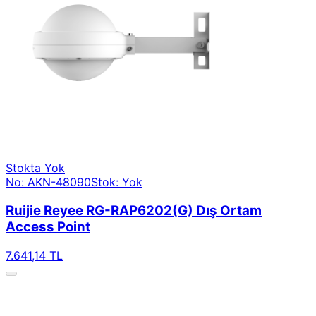
Stokta Yok
No: AKN-48090
Stok: Yok
Ruijie Reyee RG-RAP6202(G) Dış Ortam
Access Point
7.641,14 TL