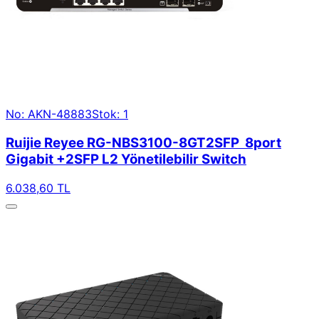
No: AKN-48883
Stok: 1
Ruijie Reyee RG-NBS3100-8GT2SFP 8port
Gigabit +2SFP L2 Yönetilebilir Switch
6.038,60 TL