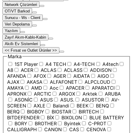
Network Çözümleri
OT/VT Barkod
Sunucu - Ws - Client
Veri Depolama
Yazılım
Zayıf Akım-Kablo-Kabin
Akıllı Ev Sistemleri
<< Fırsat ve Outlet Ürünler >>
Marka
1ST Player
A4 TECH
A4-TECH
A4tech
A8
ACER
ACLAS
ACLASS
ADDISON
AFANDA
AFOX
AGER
AIDATA
AIGO
AJAX
AKASA
ALFAFONET
ALPCLOUD
AMAYA
AMD
Aoc
APACER
APARATCI
APRONX
ARCTIC
ARGOX
Arktek
ARUBA
ASONİC
ASUS
ASUS.
ASUSTOR
AV-
SCREEN
AXLE
Balandi
BEEK
BENQ
BERQ
BIGBOY
BIOSTAR
BIRTECH
BITDEFENDER
BİX
BIXOLON
BLUE BATTERY
BORY
BROTHER
Byintek
C-PROT
CALLIGRAPH
CANON
CAS
CENOVA