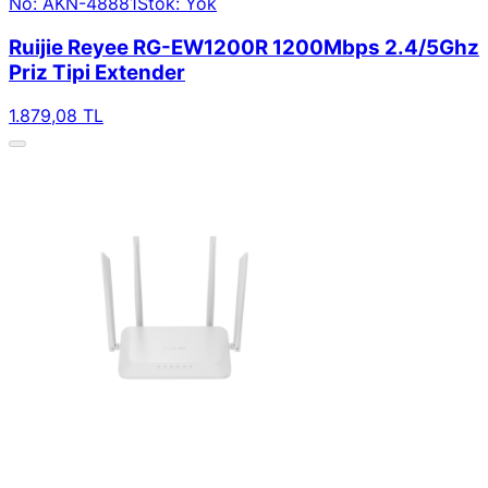
No: AKN-48881
Stok: Yok
Ruijie Reyee RG-EW1200R 1200Mbps 2.4/5Ghz
Priz Tipi Extender
1.879,08 TL