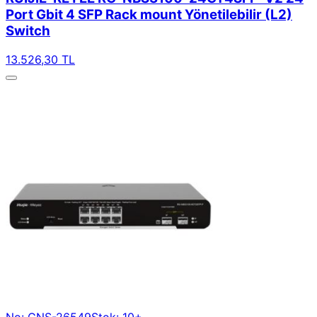
Port Gbit 4 SFP Rack mount Yönetilebilir (L2)
Switch
13.526,30 TL
No: GNS-26549
Stok: 10+