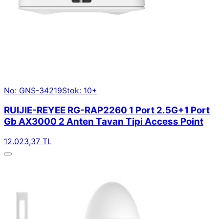
No: GNS-34219
Stok: 10+
RUIJIE-REYEE RG-RAP2260 1 Port 2.5G+1 Port
Gb AX3000 2 Anten Tavan Tipi Access Point
12.023,37 TL