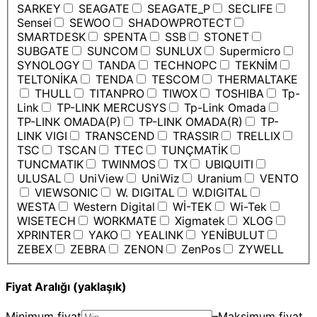
SARKEY
SEAGATE
SEAGATE_P
SECLIFE
Sensei
SEWOO
SHADOWPROTECT
SMARTDESK
SPENTA
SSB
STONET
SUBGATE
SUNCOM
SUNLUX
Supermicro
SYNOLOGY
TANDA
TECHNOPC
TEKNİM
TELTONİKA
TENDA
TESCOM
THERMALTAKE
THULL
TITANPRO
TIWOX
TOSHIBA
Tp-
Link
TP-LINK MERCUSYS
Tp-Link Omada
TP-LINK OMADA(P)
TP-LINK OMADA(R)
TP-
LINK VIGI
TRANSCEND
TRASSIR
TRELLIX
TSC
TSCAN
TTEC
TUNÇMATİK
TUNCMATIK
TWINMOS
TX
UBIQUITI
ULUSAL
UniView
UniWiz
Uranium
VENTO
VIEWSONIC
W. DIGITAL
W.DIGITAL
WESTA
Western Digital
Wİ-TEK
Wi-Tek
WISETECH
WORKMATE
Xigmatek
XLOG
XPRINTER
YAKO
YEALINK
YENİBULUT
ZEBEX
ZEBRA
ZENON
ZenPos
ZYWELL
Fiyat Aralığı (yaklaşık)
Minimum fiyat
–
Maksimum fiyat