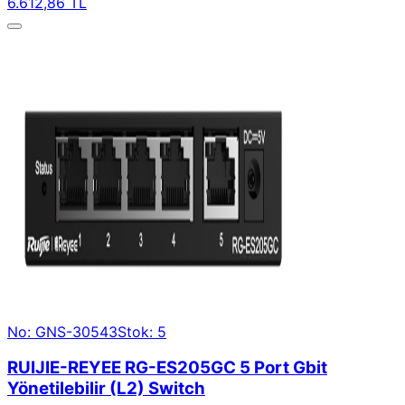
6.612,86 TL
No: GNS-30543
Stok: 5
RUIJIE-REYEE RG-ES205GC 5 Port Gbit
Yönetilebilir (L2) Switch