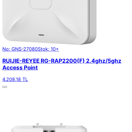
No: GNS-27080
Stok: 10+
RUIJIE-REYEE RG-RAP2200(F) 2.4ghz/5ghz
Access Point
4.208,18 TL