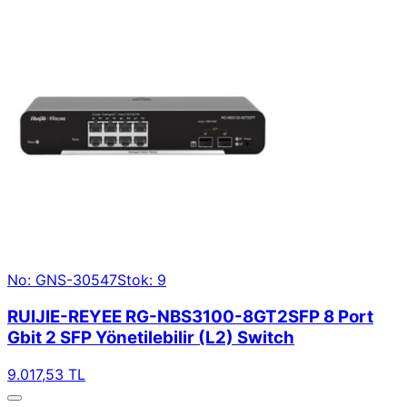
No: GNS-30547
Stok: 9
RUIJIE-REYEE RG-NBS3100-8GT2SFP 8 Port
Gbit 2 SFP Yönetilebilir (L2) Switch
9.017,53 TL