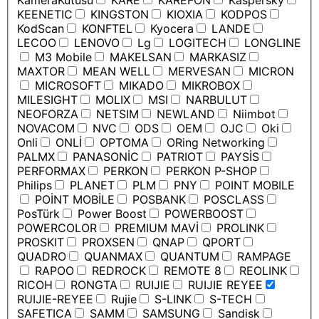
KameraKutusu
KARE
KAREFON
Kaspersky
KEENETIC
KINGSTON
KIOXIA
KODPOS
KodScan
KONFTEL
Kyocera
LANDE
LECOO
LENOVO
Lg
LOGITECH
LONGLINE
M3 Mobile
MAKELSAN
MARKASIZ
MAXTOR
MEAN WELL
MERVESAN
MICRON
MICROSOFT
MIKADO
MIKROBOX
MILESIGHT
MOLIX
MSI
NARBULUT
NEOFORZA
NETSIM
NEWLAND
Niimbot
NOVACOM
NVC
ODS
OEM
OJC
Oki
Onli
ONLİ
OPTOMA
ORing Networking
PALMX
PANASONİC
PATRIOT
PAYSİS
PERFORMAX
PERKON
PERKON P-SHOP
Philips
PLANET
PLM
PNY
POINT MOBILE
POİNT MOBİLE
POSBANK
POSCLASS
PosTürk
Power Boost
POWERBOOST
POWERCOLOR
PREMIUM MAVİ
PROLINK
PROSKIT
PROXSEN
QNAP
QPORT
QUADRO
QUANMAX
QUANTUM
RAMPAGE
RAPOO
REDROCK
REMOTE 8
REOLINK
RICOH
RONGTA
RUIJIE
RUIJIE REYEE
RUIJIE-REYEE
Rujie
S-LINK
S-TECH
SAFETICA
SAMM
SAMSUNG
Sandisk