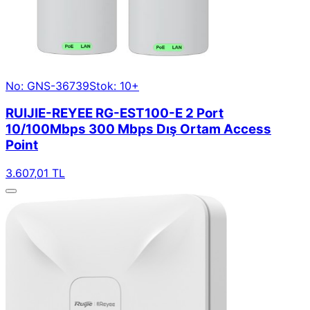
No: GNS-36739
Stok: 10+
RUIJIE-REYEE RG-EST100-E 2 Port
10/100Mbps 300 Mbps Dış Ortam Access
Point
3.607,01 TL