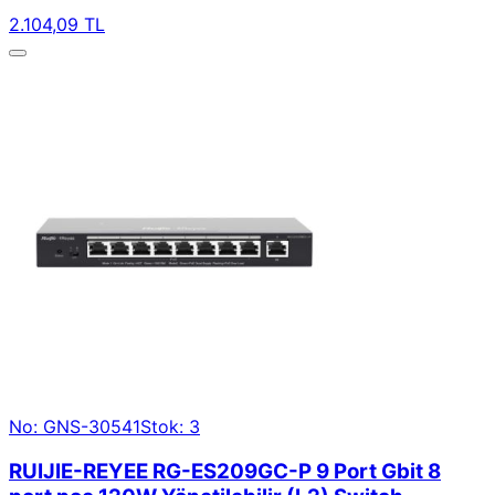
2.104,09 TL
No: GNS-30541
Stok: 3
RUIJIE-REYEE RG-ES209GC-P 9 Port Gbit 8