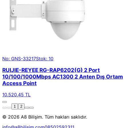
No: GNS-33217
Stok: 10
RUIJIE-REYEE RG-RAP6202(G) 2 Port
10/100/1000Mbps AC1300 2 Anten Dış Ortam
Access Point
10.520,45 TL
1
2
© 2026 A8 Bilişim. Tüm hakları saklıdır.
info@a8bilisim.com
08502592311