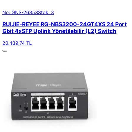
No: GNS-26353
Stok: 3
RUIJIE-REYEE RG-NBS3200-24GT4XS 24 Port
Gbit 4xSFP Uplink Yönetilebilir (L2) Switch
20.439,74 TL