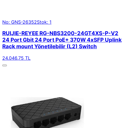
No: GNS-26352
Stok: 1
RUIJIE-REYEE RG-NBS3200-24GT4XS-P-V2
24 Port Gbit 24 Port PoE+ 370W 4xSFP Uplink
Rack mount Yönetilebilir (L2) Switch
24.046,75 TL