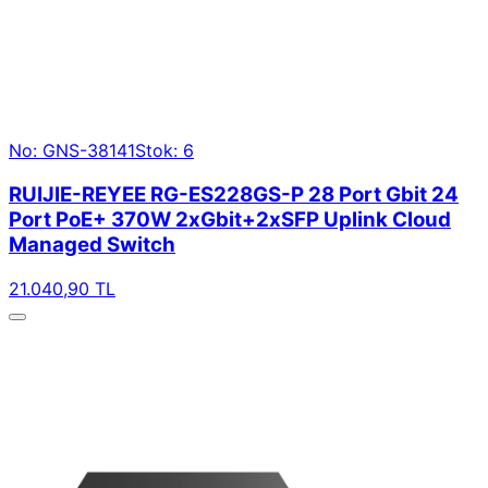
No: GNS-38141
Stok: 6
RUIJIE-REYEE RG-ES228GS-P 28 Port Gbit 24
Port PoE+ 370W 2xGbit+2xSFP Uplink Cloud
Managed Switch
21.040,90 TL