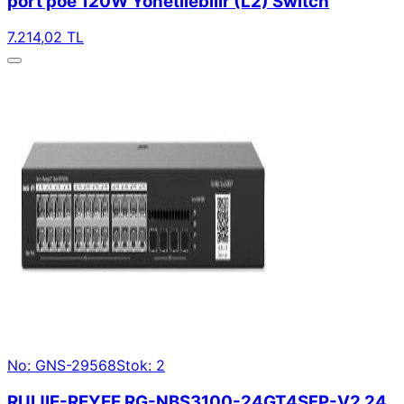
port poe 120W Yönetilebilir (L2) Switch
7.214,02 TL
No: GNS-29568
Stok: 2
RUIJIE-REYEE RG-NBS3100-24GT4SFP-V2 24