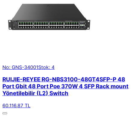
No: GNS-34001
Stok: 4
RUIJIE-REYEE RG-NBS3100-48GT4SFP-P 48
Port Gbit 48 Port Poe 370W 4 SFP Rack mount
Yönetilebilir (L2) Switch
60.116,87 TL