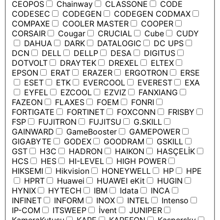
CEOPOS
Chainway
CLASSONE
CODE
CODESEC
CODEGEN
CODEGEN CODMAX
COMPAXE
COOLER MASTER
COOPER
CORSAIR
Cougar
CRUCIAL
Cube
CUDY
DAHUA
DARK
DATALOGIC
DC UPS
DCN
DELL
DELLP
DESA
DIGITUS
DOTVOLT
DRAYTEK
DREXEL
ELTEX
EPSON
ERAT
ERAZER
ERGOTRON
ERSE
ESET
ETK
EVERCOOL
EVEREST
EXA
EYFEL
EZCOOL
EZVIZ
FANXIANG
FAZEON
FLAXES
FOEM
FONRI
FORTIGATE
FORTINET
FOXCONN
FRISBY
FSP
FUJITRON
FUJITSU
G.SKILL
GAINWARD
GameBooster
GAMEPOWER
GIGABYTE
GODEX
GOODRAM
GSKILL
GST
H3C
HADRON
HAIKON
HASÇELİK
HCS
HES
HI-LEVEL
HIGH POWER
HIKSEMI
Hikvision
HONEYWELL
HP
HPE
HPRT
Huawei
HUAWEI eKit
HUGIN
HYNIX
HYTECH
IBM
Idata
INCA
INFINET
INFORM
INOX
INTEL
Intenso
IP-COM
ITSWEEP
İvent
JUNIPER