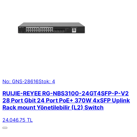
No: GNS-28616
Stok: 4
RUIJIE-REYEE RG-NBS3100-24GT4SFP-P-V2
28 Port Gbit 24 Port PoE+ 370W 4xSFP Uplink
Rack mount Yönetilebilir (L2) Switch
24.046,75 TL