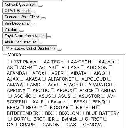
Network Çözümleri
OT/VT Barkod
Sunucu - Ws - Client
Veri Depolama
Yazılım
Zayıf Akım-Kablo-Kabin
Akıllı Ev Sistemleri
<< Fırsat ve Outlet Ürünler >>
Marka
1ST Player
A4 TECH
A4-TECH
A4tech
A8
ACER
ACLAS
ACLASS
ADDISON
AFANDA
AFOX
AGER
AIDATA
AIGO
AJAX
AKASA
ALFAFONET
ALPCLOUD
AMAYA
AMD
Aoc
APACER
APARATCI
APRONX
ARCTIC
ARGOX
Arktek
ARUBA
ASONİC
ASUS
ASUS.
ASUSTOR
AV-
SCREEN
AXLE
Balandi
BEEK
BENQ
BERQ
BIGBOY
BIOSTAR
BIRTECH
BITDEFENDER
BİX
BIXOLON
BLUE BATTERY
BORY
BROTHER
Byintek
C-PROT
CALLIGRAPH
CANON
CAS
CENOVA