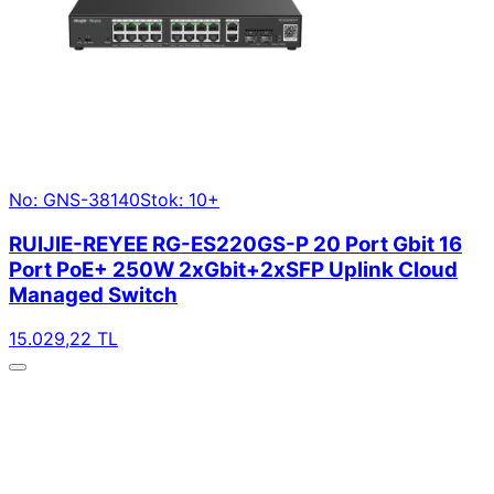
No: GNS-38140
Stok: 10+
RUIJIE-REYEE RG-ES220GS-P 20 Port Gbit 16
Port PoE+ 250W 2xGbit+2xSFP Uplink Cloud
Managed Switch
15.029,22 TL