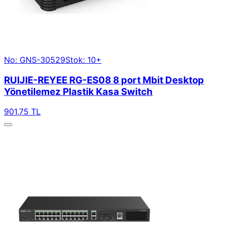
No: GNS-30529
Stok: 10+
RUIJIE-REYEE RG-ES08 8 port Mbit Desktop
Yönetilemez Plastik Kasa Switch
901,75 TL