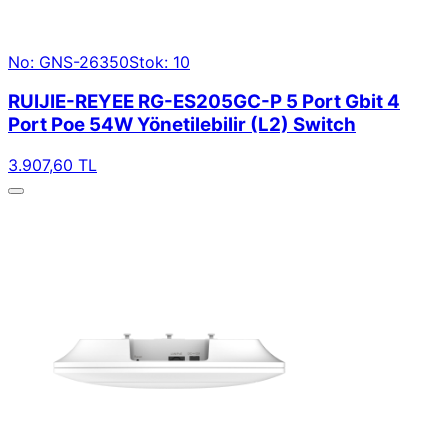
No: GNS-26350
Stok: 10
RUIJIE-REYEE RG-ES205GC-P 5 Port Gbit 4
Port Poe 54W Yönetilebilir (L2) Switch
3.907,60 TL