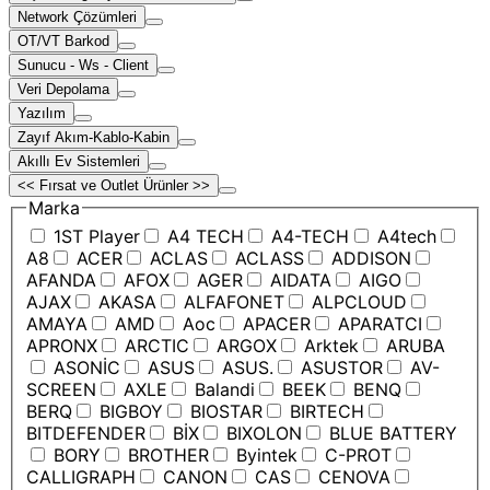
Network Çözümleri
OT/VT Barkod
Sunucu - Ws - Client
Veri Depolama
Yazılım
Zayıf Akım-Kablo-Kabin
Akıllı Ev Sistemleri
<< Fırsat ve Outlet Ürünler >>
Marka
1ST Player
A4 TECH
A4-TECH
A4tech
A8
ACER
ACLAS
ACLASS
ADDISON
AFANDA
AFOX
AGER
AIDATA
AIGO
AJAX
AKASA
ALFAFONET
ALPCLOUD
AMAYA
AMD
Aoc
APACER
APARATCI
APRONX
ARCTIC
ARGOX
Arktek
ARUBA
ASONİC
ASUS
ASUS.
ASUSTOR
AV-
SCREEN
AXLE
Balandi
BEEK
BENQ
BERQ
BIGBOY
BIOSTAR
BIRTECH
BITDEFENDER
BİX
BIXOLON
BLUE BATTERY
BORY
BROTHER
Byintek
C-PROT
CALLIGRAPH
CANON
CAS
CENOVA