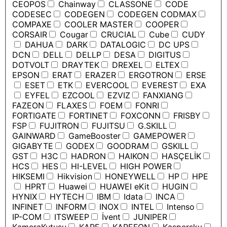
CEOPOS
Chainway
CLASSONE
CODE
CODESEC
CODEGEN
CODEGEN CODMAX
COMPAXE
COOLER MASTER
COOPER
CORSAIR
Cougar
CRUCIAL
Cube
CUDY
DAHUA
DARK
DATALOGIC
DC UPS
DCN
DELL
DELLP
DESA
DIGITUS
DOTVOLT
DRAYTEK
DREXEL
ELTEX
EPSON
ERAT
ERAZER
ERGOTRON
ERSE
ESET
ETK
EVERCOOL
EVEREST
EXA
EYFEL
EZCOOL
EZVIZ
FANXIANG
FAZEON
FLAXES
FOEM
FONRI
FORTIGATE
FORTINET
FOXCONN
FRISBY
FSP
FUJITRON
FUJITSU
G.SKILL
GAINWARD
GameBooster
GAMEPOWER
GIGABYTE
GODEX
GOODRAM
GSKILL
GST
H3C
HADRON
HAIKON
HASÇELİK
HCS
HES
HI-LEVEL
HIGH POWER
HIKSEMI
Hikvision
HONEYWELL
HP
HPE
HPRT
Huawei
HUAWEI eKit
HUGIN
HYNIX
HYTECH
IBM
Idata
INCA
INFINET
INFORM
INOX
INTEL
Intenso
IP-COM
ITSWEEP
İvent
JUNIPER