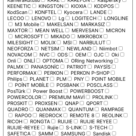
KameraKutusu
KARE
KAREFON
Kaspersky
KEENETIC
KINGSTON
KIOXIA
KODPOS
KodScan
KONFTEL
Kyocera
LANDE
LECOO
LENOVO
Lg
LOGITECH
LONGLINE
M3 Mobile
MAKELSAN
MARKASIZ
MAXTOR
MEAN WELL
MERVESAN
MICRON
MICROSOFT
MIKADO
MIKROBOX
MILESIGHT
MOLIX
MSI
NARBULUT
NEOFORZA
NETSIM
NEWLAND
Niimbot
NOVACOM
NVC
ODS
OEM
OJC
Oki
Onli
ONLİ
OPTOMA
ORing Networking
PALMX
PANASONİC
PATRIOT
PAYSİS
PERFORMAX
PERKON
PERKON P-SHOP
Philips
PLANET
PLM
PNY
POINT MOBILE
POİNT MOBİLE
POSBANK
POSCLASS
PosTürk
Power Boost
POWERBOOST
POWERCOLOR
PREMIUM MAVİ
PROLINK
PROSKIT
PROXSEN
QNAP
QPORT
QUADRO
QUANMAX
QUANTUM
RAMPAGE
RAPOO
REDROCK
REMOTE 8
REOLINK
RICOH
RONGTA
RUIJIE
RUIJIE REYEE
RUIJIE-REYEE
Rujie
S-LINK
S-TECH
SAFETICA
SAMM
SAMSUNG
Sandisk