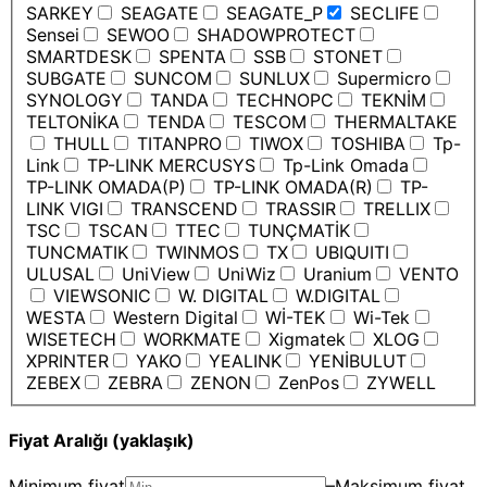
SARKEY
SEAGATE
SEAGATE_P
SECLIFE
Sensei
SEWOO
SHADOWPROTECT
SMARTDESK
SPENTA
SSB
STONET
SUBGATE
SUNCOM
SUNLUX
Supermicro
SYNOLOGY
TANDA
TECHNOPC
TEKNİM
TELTONİKA
TENDA
TESCOM
THERMALTAKE
THULL
TITANPRO
TIWOX
TOSHIBA
Tp-
Link
TP-LINK MERCUSYS
Tp-Link Omada
TP-LINK OMADA(P)
TP-LINK OMADA(R)
TP-
LINK VIGI
TRANSCEND
TRASSIR
TRELLIX
TSC
TSCAN
TTEC
TUNÇMATİK
TUNCMATIK
TWINMOS
TX
UBIQUITI
ULUSAL
UniView
UniWiz
Uranium
VENTO
VIEWSONIC
W. DIGITAL
W.DIGITAL
WESTA
Western Digital
Wİ-TEK
Wi-Tek
WISETECH
WORKMATE
Xigmatek
XLOG
XPRINTER
YAKO
YEALINK
YENİBULUT
ZEBEX
ZEBRA
ZENON
ZenPos
ZYWELL
Fiyat Aralığı (yaklaşık)
Minimum fiyat
–
Maksimum fiyat