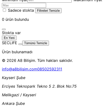
Sadece stokta
Filtreleri Temizle
0
ürün bulundu
Stokta var
En Yeni
SECLIFE
Tümünü Temizle
Ürün bulunamadı
© 2026 A8 Bilişim. Tüm hakları saklıdır.
info@a8bilisim.com
08502592311
Kayseri Şube
Erciyes Teknopark Tekno 5 2. Blok No:75
Melikgazi / Kayseri
Ankara Şube