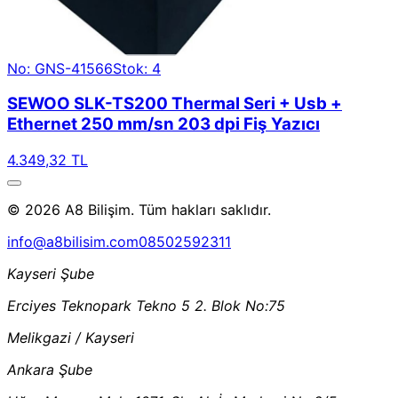
No: GNS-41566
Stok: 4
SEWOO SLK-TS200 Thermal Seri + Usb +
Ethernet 250 mm/sn 203 dpi Fiş Yazıcı
4.349,32 TL
© 2026 A8 Bilişim. Tüm hakları saklıdır.
info@a8bilisim.com
08502592311
Kayseri Şube
Erciyes Teknopark Tekno 5 2. Blok No:75
Melikgazi / Kayseri
Ankara Şube