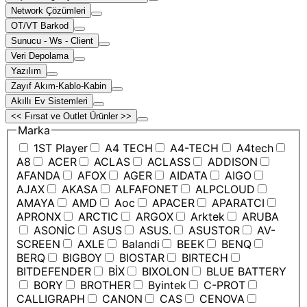
Network Çözümleri
OT/VT Barkod
Sunucu - Ws - Client
Veri Depolama
Yazılım
Zayıf Akım-Kablo-Kabin
Akıllı Ev Sistemleri
<< Fırsat ve Outlet Ürünler >>
Marka
1ST Player
A4 TECH
A4-TECH
A4tech
A8
ACER
ACLAS
ACLASS
ADDISON
AFANDA
AFOX
AGER
AIDATA
AIGO
AJAX
AKASA
ALFAFONET
ALPCLOUD
AMAYA
AMD
Aoc
APACER
APARATCI
APRONX
ARCTIC
ARGOX
Arktek
ARUBA
ASONİC
ASUS
ASUS.
ASUSTOR
AV-
SCREEN
AXLE
Balandi
BEEK
BENQ
BERQ
BIGBOY
BIOSTAR
BIRTECH
BITDEFENDER
BİX
BIXOLON
BLUE BATTERY
BORY
BROTHER
Byintek
C-PROT
CALLIGRAPH
CANON
CAS
CENOVA