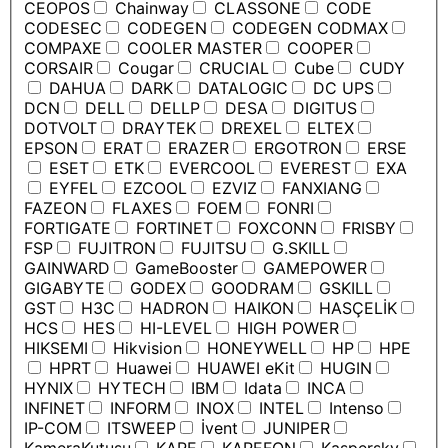
CEOPOS
Chainway
CLASSONE
CODE
CODESEC
CODEGEN
CODEGEN CODMAX
COMPAXE
COOLER MASTER
COOPER
CORSAIR
Cougar
CRUCIAL
Cube
CUDY
DAHUA
DARK
DATALOGIC
DC UPS
DCN
DELL
DELLP
DESA
DIGITUS
DOTVOLT
DRAYTEK
DREXEL
ELTEX
EPSON
ERAT
ERAZER
ERGOTRON
ERSE
ESET
ETK
EVERCOOL
EVEREST
EXA
EYFEL
EZCOOL
EZVIZ
FANXIANG
FAZEON
FLAXES
FOEM
FONRI
FORTIGATE
FORTINET
FOXCONN
FRISBY
FSP
FUJITRON
FUJITSU
G.SKILL
GAINWARD
GameBooster
GAMEPOWER
GIGABYTE
GODEX
GOODRAM
GSKILL
GST
H3C
HADRON
HAIKON
HASÇELİK
HCS
HES
HI-LEVEL
HIGH POWER
HIKSEMI
Hikvision
HONEYWELL
HP
HPE
HPRT
Huawei
HUAWEI eKit
HUGIN
HYNIX
HYTECH
IBM
Idata
INCA
INFINET
INFORM
INOX
INTEL
Intenso
IP-COM
ITSWEEP
İvent
JUNIPER