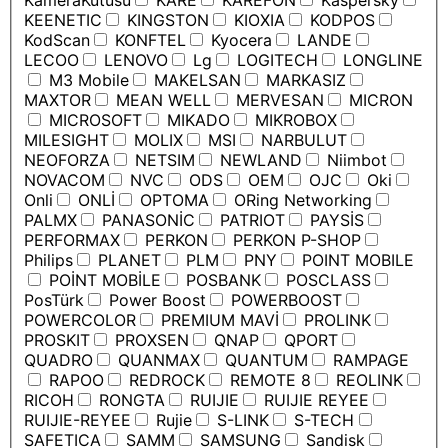
KameraKutusu
KARE
KAREFON
Kaspersky
KEENETIC
KINGSTON
KIOXIA
KODPOS
KodScan
KONFTEL
Kyocera
LANDE
LECOO
LENOVO
Lg
LOGITECH
LONGLINE
M3 Mobile
MAKELSAN
MARKASIZ
MAXTOR
MEAN WELL
MERVESAN
MICRON
MICROSOFT
MIKADO
MIKROBOX
MILESIGHT
MOLIX
MSI
NARBULUT
NEOFORZA
NETSIM
NEWLAND
Niimbot
NOVACOM
NVC
ODS
OEM
OJC
Oki
Onli
ONLİ
OPTOMA
ORing Networking
PALMX
PANASONİC
PATRIOT
PAYSİS
PERFORMAX
PERKON
PERKON P-SHOP
Philips
PLANET
PLM
PNY
POINT MOBILE
POİNT MOBİLE
POSBANK
POSCLASS
PosTürk
Power Boost
POWERBOOST
POWERCOLOR
PREMIUM MAVİ
PROLINK
PROSKIT
PROXSEN
QNAP
QPORT
QUADRO
QUANMAX
QUANTUM
RAMPAGE
RAPOO
REDROCK
REMOTE 8
REOLINK
RICOH
RONGTA
RUIJIE
RUIJIE REYEE
RUIJIE-REYEE
Rujie
S-LINK
S-TECH
SAFETICA
SAMM
SAMSUNG
Sandisk