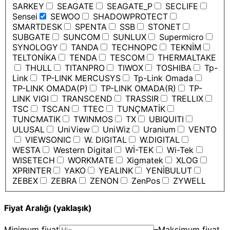
SARKEY
SEAGATE
SEAGATE_P
SECLIFE
Sensei
SEWOO
SHADOWPROTECT
SMARTDESK
SPENTA
SSB
STONET
SUBGATE
SUNCOM
SUNLUX
Supermicro
SYNOLOGY
TANDA
TECHNOPC
TEKNİM
TELTONİKA
TENDA
TESCOM
THERMALTAKE
THULL
TITANPRO
TIWOX
TOSHIBA
Tp-
Link
TP-LINK MERCUSYS
Tp-Link Omada
TP-LINK OMADA(P)
TP-LINK OMADA(R)
TP-
LINK VIGI
TRANSCEND
TRASSIR
TRELLIX
TSC
TSCAN
TTEC
TUNÇMATİK
TUNCMATIK
TWINMOS
TX
UBIQUITI
ULUSAL
UniView
UniWiz
Uranium
VENTO
VIEWSONIC
W. DIGITAL
W.DIGITAL
WESTA
Western Digital
Wİ-TEK
Wi-Tek
WISETECH
WORKMATE
Xigmatek
XLOG
XPRINTER
YAKO
YEALINK
YENİBULUT
ZEBEX
ZEBRA
ZENON
ZenPos
ZYWELL
Fiyat Aralığı (yaklaşık)
Minimum fiyat
–
Maksimum fiyat