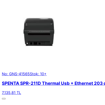
No: GNS-41565
Stok: 10+
SPENTA SPR-211D Thermal Usb + Ethernet 203 d
7.135,81 TL