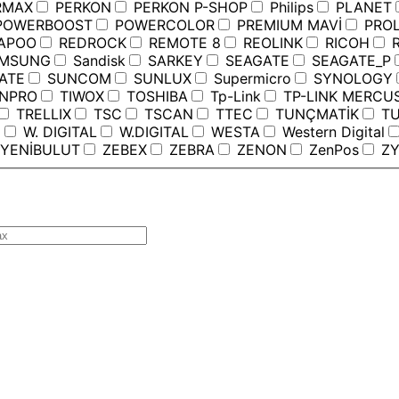
RMAX
PERKON
PERKON P-SHOP
Philips
PLANET
OWERBOOST
POWERCOLOR
PREMIUM MAVİ
PROL
APOO
REDROCK
REMOTE 8
REOLINK
RICOH
R
MSUNG
Sandisk
SARKEY
SEAGATE
SEAGATE_P
ATE
SUNCOM
SUNLUX
Supermicro
SYNOLOGY
ANPRO
TIWOX
TOSHIBA
Tp-Link
TP-LINK MERCU
TRELLIX
TSC
TSCAN
TTEC
TUNÇMATİK
TU
C
W. DIGITAL
W.DIGITAL
WESTA
Western Digital
YENİBULUT
ZEBEX
ZEBRA
ZENON
ZenPos
ZY