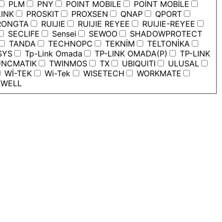
PLM
PNY
POINT MOBILE
POİNT MOBİLE
INK
PROSKIT
PROXSEN
QNAP
QPORT
ONGTA
RUIJIE
RUIJIE REYEE
RUIJIE-REYEE
SECLIFE
Sensei
SEWOO
SHADOWPROTECT
TANDA
TECHNOPC
TEKNİM
TELTONİKA
SYS
Tp-Link Omada
TP-LINK OMADA(P)
TP-LINK
NCMATIK
TWINMOS
TX
UBIQUITI
ULUSAL
Wİ-TEK
Wi-Tek
WISETECH
WORKMATE
WELL