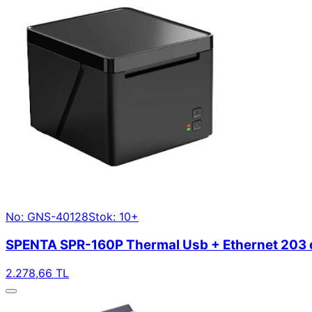
No: GNS-40128
Stok: 10+
SPENTA SPR-160P Thermal Usb + Ethernet 203 dp
2.278,66 TL