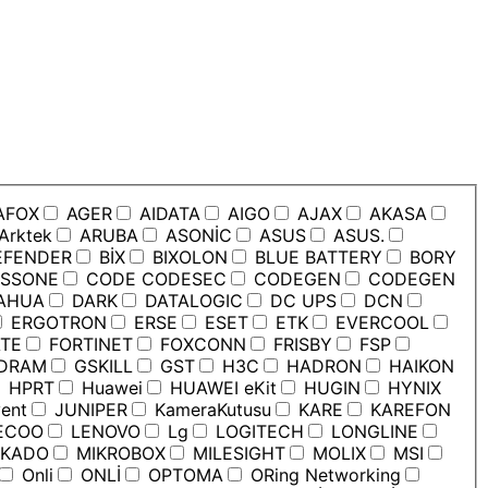
AFOX
AGER
AIDATA
AIGO
AJAX
AKASA
Arktek
ARUBA
ASONİC
ASUS
ASUS.
EFENDER
BİX
BIXOLON
BLUE BATTERY
BORY
SSONE
CODE CODESEC
CODEGEN
CODEGEN
AHUA
DARK
DATALOGIC
DC UPS
DCN
ERGOTRON
ERSE
ESET
ETK
EVERCOOL
TE
FORTINET
FOXCONN
FRISBY
FSP
DRAM
GSKILL
GST
H3C
HADRON
HAIKON
HPRT
Huawei
HUAWEI eKit
HUGIN
HYNIX
ent
JUNIPER
KameraKutusu
KARE
KAREFON
ECOO
LENOVO
Lg
LOGITECH
LONGLINE
KADO
MIKROBOX
MILESIGHT
MOLIX
MSI
Onli
ONLİ
OPTOMA
ORing Networking