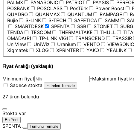
PALMX
PANASONİC
PATRIOT
PAYSİS
PERFO
POSBANK
POSCLASS
PosTürk
Power Boost
P
QUADRO
QUANMAX
QUANTUM
RAMPAGE
R
Rujie
S-LINK
S-TECH
SAFETICA
SAMM
SA
SMARTDESK
SPENTA
SSB
STONET
SUBG
TENDA
TESCOM
THERMALTAKE
THULL
TIT
OMADA(R)
TP-LINK VIGI
TRANSCEND
TRASSIR
UniView
UniWiz
Uranium
VENTO
VIEWSONI
Xigmatek
XLOG
XPRINTER
YAKO
YEALINK
Fiyat Aralığı (yaklaşık)
Minimum fiyat
–
Maksimum fiyat
Sadece stokta
Filtreleri Temizle
27
ürün bulundu
Stokta var
En Yeni
SPENTA
Tümünü Temizle