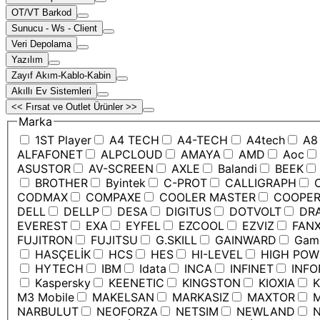
OT/VT Barkod
Sunucu - Ws - Client
Veri Depolama
Yazılım
Zayıf Akım-Kablo-Kabin
Akıllı Ev Sistemleri
<< Fırsat ve Outlet Ürünler >>
Marka
1ST Player
A4 TECH
A4-TECH
A4tech
A8
ALFAFONET
ALPCLOUD
AMAYA
AMD
Aoc
ASUSTOR
AV-SCREEN
AXLE
Balandi
BEEK
BROTHER
Byintek
C-PROT
CALLIGRAPH
C
CODMAX
COMPAXE
COOLER MASTER
COOPE
DELL
DELLP
DESA
DIGITUS
DOTVOLT
DRA
EVEREST
EXA
EYFEL
EZCOOL
EZVIZ
FANX
FUJITRON
FUJITSU
G.SKILL
GAINWARD
Game
HASÇELİK
HCS
HES
HI-LEVEL
HIGH POW
HYTECH
IBM
Idata
INCA
INFINET
INFO
Kaspersky
KEENETIC
KINGSTON
KIOXIA
K
M3 Mobile
MAKELSAN
MARKASIZ
MAXTOR
M
NARBULUT
NEOFORZA
NETSIM
NEWLAND
N