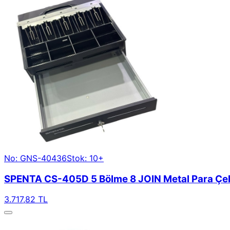
No: GNS-40436
Stok: 10+
SPENTA CS-405D 5 Bölme 8 JOIN Metal Para Ç
3.717,82 TL