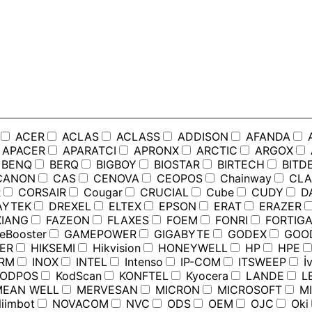
ACER
ACLAS
ACLASS
ADDISON
AFANDA
APACER
APARATCI
APRONX
ARCTIC
ARGOX
BENQ
BERQ
BIGBOY
BIOSTAR
BIRTECH
BITD
ANON
CAS
CENOVA
CEOPOS
Chainway
CLA
R
CORSAIR
Cougar
CRUCIAL
Cube
CUDY
D
YTEK
DREXEL
ELTEX
EPSON
ERAT
ERAZER
IANG
FAZEON
FLAXES
FOEM
FONRI
FORTIGA
Booster
GAMEPOWER
GIGABYTE
GODEX
GOO
ER
HIKSEMI
Hikvision
HONEYWELL
HP
HPE
RM
INOX
INTEL
Intenso
IP-COM
ITSWEEP
İv
ODPOS
KodScan
KONFTEL
Kyocera
LANDE
L
EAN WELL
MERVESAN
MICRON
MICROSOFT
MI
iimbot
NOVACOM
NVC
ODS
OEM
OJC
Oki