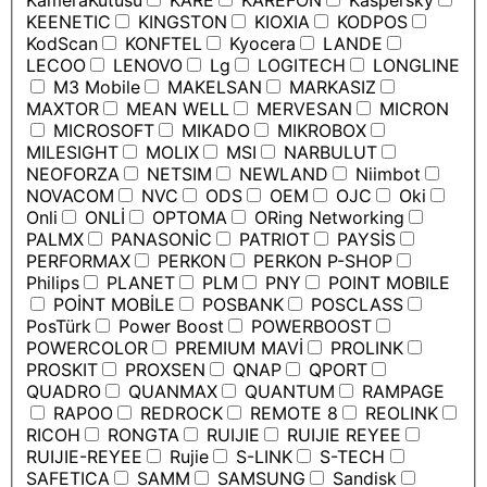
KameraKutusu
KARE
KAREFON
Kaspersky
KEENETIC
KINGSTON
KIOXIA
KODPOS
KodScan
KONFTEL
Kyocera
LANDE
LECOO
LENOVO
Lg
LOGITECH
LONGLINE
M3 Mobile
MAKELSAN
MARKASIZ
MAXTOR
MEAN WELL
MERVESAN
MICRON
MICROSOFT
MIKADO
MIKROBOX
MILESIGHT
MOLIX
MSI
NARBULUT
NEOFORZA
NETSIM
NEWLAND
Niimbot
NOVACOM
NVC
ODS
OEM
OJC
Oki
Onli
ONLİ
OPTOMA
ORing Networking
PALMX
PANASONİC
PATRIOT
PAYSİS
PERFORMAX
PERKON
PERKON P-SHOP
Philips
PLANET
PLM
PNY
POINT MOBILE
POİNT MOBİLE
POSBANK
POSCLASS
PosTürk
Power Boost
POWERBOOST
POWERCOLOR
PREMIUM MAVİ
PROLINK
PROSKIT
PROXSEN
QNAP
QPORT
QUADRO
QUANMAX
QUANTUM
RAMPAGE
RAPOO
REDROCK
REMOTE 8
REOLINK
RICOH
RONGTA
RUIJIE
RUIJIE REYEE
RUIJIE-REYEE
Rujie
S-LINK
S-TECH
SAFETICA
SAMM
SAMSUNG
Sandisk