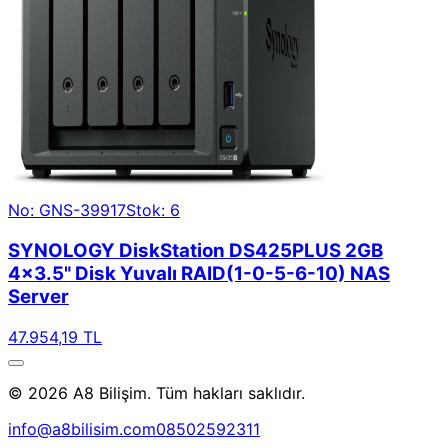
No: GNS-39917
Stok: 6
SYNOLOGY DiskStation DS425PLUS 2GB
4x3.5" Disk Yuvalı RAID(1-0-5-6-10) NAS
Server
47.954,19 TL
© 2026 A8 Bilişim. Tüm hakları saklıdır.
info@a8bilisim.com
08502592311