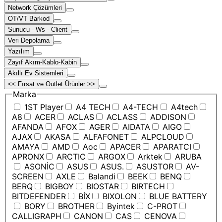
Network Çözümleri
OT/VT Barkod
Sunucu - Ws - Client
Veri Depolama
Yazılım
Zayıf Akım-Kablo-Kabin
Akıllı Ev Sistemleri
<< Fırsat ve Outlet Ürünler >>
Marka
1ST Player
A4 TECH
A4-TECH
A4tech
A8
ACER
ACLAS
ACLASS
ADDISON
AFANDA
AFOX
AGER
AIDATA
AIGO
AJAX
AKASA
ALFAFONET
ALPCLOUD
AMAYA
AMD
Aoc
APACER
APARATCI
APRONX
ARCTIC
ARGOX
Arktek
ARUBA
ASONİC
ASUS
ASUS.
ASUSTOR
AV-
SCREEN
AXLE
Balandi
BEEK
BENQ
BERQ
BIGBOY
BIOSTAR
BIRTECH
BITDEFENDER
BİX
BIXOLON
BLUE BATTERY
BORY
BROTHER
Byintek
C-PROT
CALLIGRAPH
CANON
CAS
CENOVA