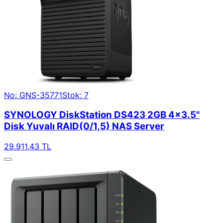
No: GNS-35771
Stok: 7
SYNOLOGY DiskStation DS423 2GB 4x3.5"
Disk Yuvalı RAID(0/1,5) NAS Server
29.911,43 TL