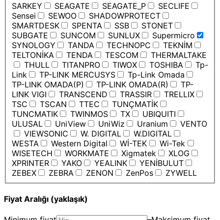
SARKEY
SEAGATE
SEAGATE_P
SECLIFE
Sensei
SEWOO
SHADOWPROTECT
SMARTDESK
SPENTA
SSB
STONET
SUBGATE
SUNCOM
SUNLUX
Supermicro
SYNOLOGY
TANDA
TECHNOPC
TEKNİM
TELTONİKA
TENDA
TESCOM
THERMALTAKE
THULL
TITANPRO
TIWOX
TOSHIBA
Tp-
Link
TP-LINK MERCUSYS
Tp-Link Omada
TP-LINK OMADA(P)
TP-LINK OMADA(R)
TP-
LINK VIGI
TRANSCEND
TRASSIR
TRELLIX
TSC
TSCAN
TTEC
TUNÇMATİK
TUNCMATIK
TWINMOS
TX
UBIQUITI
ULUSAL
UniView
UniWiz
Uranium
VENTO
VIEWSONIC
W. DIGITAL
W.DIGITAL
WESTA
Western Digital
Wİ-TEK
Wi-Tek
WISETECH
WORKMATE
Xigmatek
XLOG
XPRINTER
YAKO
YEALINK
YENİBULUT
ZEBEX
ZEBRA
ZENON
ZenPos
ZYWELL
Fiyat Aralığı (yaklaşık)
Minimum fiyat
–
Maksimum fiyat