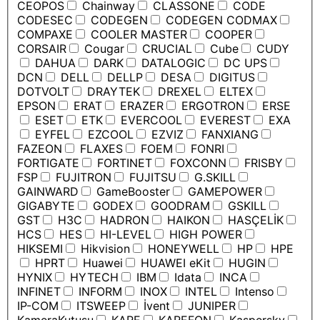
CEOPOS
Chainway
CLASSONE
CODE
CODESEC
CODEGEN
CODEGEN CODMAX
COMPAXE
COOLER MASTER
COOPER
CORSAIR
Cougar
CRUCIAL
Cube
CUDY
DAHUA
DARK
DATALOGIC
DC UPS
DCN
DELL
DELLP
DESA
DIGITUS
DOTVOLT
DRAYTEK
DREXEL
ELTEX
EPSON
ERAT
ERAZER
ERGOTRON
ERSE
ESET
ETK
EVERCOOL
EVEREST
EXA
EYFEL
EZCOOL
EZVIZ
FANXIANG
FAZEON
FLAXES
FOEM
FONRI
FORTIGATE
FORTINET
FOXCONN
FRISBY
FSP
FUJITRON
FUJITSU
G.SKILL
GAINWARD
GameBooster
GAMEPOWER
GIGABYTE
GODEX
GOODRAM
GSKILL
GST
H3C
HADRON
HAIKON
HASÇELİK
HCS
HES
HI-LEVEL
HIGH POWER
HIKSEMI
Hikvision
HONEYWELL
HP
HPE
HPRT
Huawei
HUAWEI eKit
HUGIN
HYNIX
HYTECH
IBM
Idata
INCA
INFINET
INFORM
INOX
INTEL
Intenso
IP-COM
ITSWEEP
İvent
JUNIPER