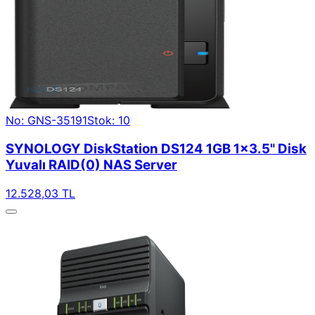
No: GNS-35191
Stok: 10
SYNOLOGY DiskStation DS124 1GB 1x3.5" Disk
Yuvalı RAID(0) NAS Server
12.528,03 TL