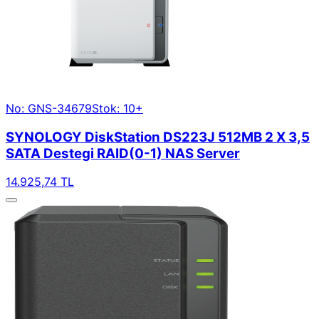
No: GNS-34679
Stok: 10+
SYNOLOGY DiskStation DS223J 512MB 2 X 3,5
SATA Destegi RAID(0-1) NAS Server
14.925,74 TL