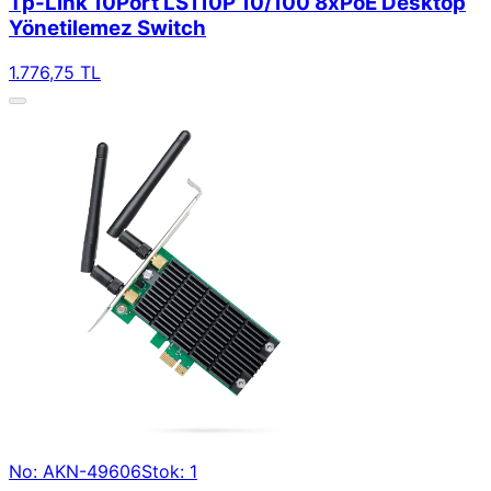
Tp-Link 10Port LS110P 10/100 8xPoE Desktop
Yönetilemez Switch
1.776,75 TL
No: AKN-49606
Stok: 1