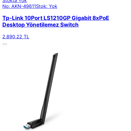
Stokta Yok
No: AKN-49611
Stok: Yok
Tp-Link 10Port LS1210GP Gigabit 8xPoE
Desktop Yönetilemez Switch
2.890,22 TL