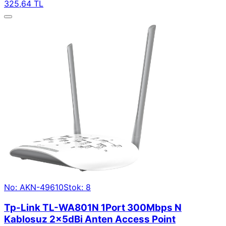
325,64 TL
No: AKN-49610
Stok: 8
Tp-Link TL-WA801N 1Port 300Mbps N
Kablosuz 2x5dBi Anten Access Point