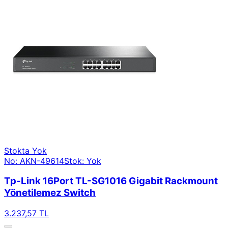
Stokta Yok
No: AKN-49614
Stok: Yok
Tp-Link 16Port TL-SG1016 Gigabit Rackmount
Yönetilemez Switch
3.237,57 TL