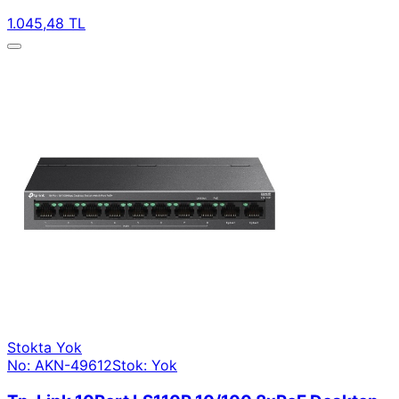
1.045,48 TL
Stokta Yok
No: AKN-49612
Stok: Yok