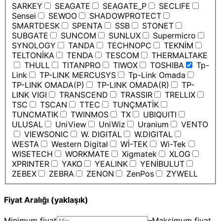
SARKEY
SEAGATE
SEAGATE_P
SECLIFE
Sensei
SEWOO
SHADOWPROTECT
SMARTDESK
SPENTA
SSB
STONET
SUBGATE
SUNCOM
SUNLUX
Supermicro
SYNOLOGY
TANDA
TECHNOPC
TEKNİM
TELTONİKA
TENDA
TESCOM
THERMALTAKE
THULL
TITANPRO
TIWOX
TOSHIBA
Tp-
Link
TP-LINK MERCUSYS
Tp-Link Omada
TP-LINK OMADA(P)
TP-LINK OMADA(R)
TP-
LINK VIGI
TRANSCEND
TRASSIR
TRELLIX
TSC
TSCAN
TTEC
TUNÇMATİK
TUNCMATIK
TWINMOS
TX
UBIQUITI
ULUSAL
UniView
UniWiz
Uranium
VENTO
VIEWSONIC
W. DIGITAL
W.DIGITAL
WESTA
Western Digital
Wİ-TEK
Wi-Tek
WISETECH
WORKMATE
Xigmatek
XLOG
XPRINTER
YAKO
YEALINK
YENİBULUT
ZEBEX
ZEBRA
ZENON
ZenPos
ZYWELL
Fiyat Aralığı (yaklaşık)
Minimum fiyat
–
Maksimum fiyat