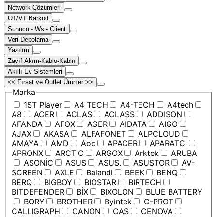
Network Çözümleri
OT/VT Barkod
Sunucu - Ws - Client
Veri Depolama
Yazılım
Zayıf Akım-Kablo-Kabin
Akıllı Ev Sistemleri
<< Fırsat ve Outlet Ürünler >>
Marka
1ST Player
A4 TECH
A4-TECH
A4tech
A8
ACER
ACLAS
ACLASS
ADDISON
AFANDA
AFOX
AGER
AIDATA
AIGO
AJAX
AKASA
ALFAFONET
ALPCLOUD
AMAYA
AMD
Aoc
APACER
APARATCI
APRONX
ARCTIC
ARGOX
Arktek
ARUBA
ASONİC
ASUS
ASUS.
ASUSTOR
AV-
SCREEN
AXLE
Balandi
BEEK
BENQ
BERQ
BIGBOY
BIOSTAR
BIRTECH
BITDEFENDER
BİX
BIXOLON
BLUE BATTERY
BORY
BROTHER
Byintek
C-PROT
CALLIGRAPH
CANON
CAS
CENOVA