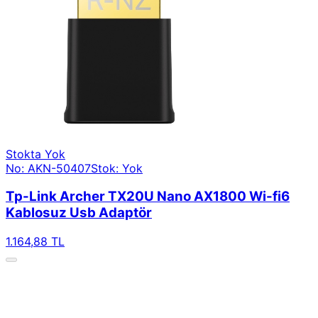
Stokta Yok
No: AKN-50407
Stok: Yok
Tp-Link Archer TX20U Nano AX1800 Wi-fi6
Kablosuz Usb Adaptör
1.164,88 TL