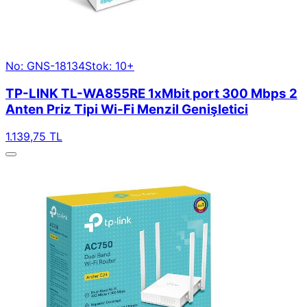
No: GNS-18134
Stok: 10+
TP-LINK TL-WA855RE 1xMbit port 300 Mbps 2
Anten Priz Tipi Wi-Fi Menzil Genişletici
1.139,75 TL