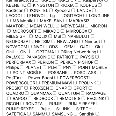
KameraKutusu
KARE
KAREFON
Kaspersky
KEENETIC
KINGSTON
KIOXIA
KODPOS
KodScan
KONFTEL
Kyocera
LANDE
LECOO
LENOVO
Lg
LOGITECH
LONGLINE
M3 Mobile
MAKELSAN
MARKASIZ
MAXTOR
MEAN WELL
MERVESAN
MICRON
MICROSOFT
MIKADO
MIKROBOX
MILESIGHT
MOLIX
MSI
NARBULUT
NEOFORZA
NETSIM
NEWLAND
Niimbot
NOVACOM
NVC
ODS
OEM
OJC
Oki
Onli
ONLİ
OPTOMA
ORing Networking
PALMX
PANASONİC
PATRIOT
PAYSİS
PERFORMAX
PERKON
PERKON P-SHOP
Philips
PLANET
PLM
PNY
POINT MOBILE
POİNT MOBİLE
POSBANK
POSCLASS
PosTürk
Power Boost
POWERBOOST
POWERCOLOR
PREMIUM MAVİ
PROLINK
PROSKIT
PROXSEN
QNAP
QPORT
QUADRO
QUANMAX
QUANTUM
RAMPAGE
RAPOO
REDROCK
REMOTE 8
REOLINK
RICOH
RONGTA
RUIJIE
RUIJIE REYEE
RUIJIE-REYEE
Rujie
S-LINK
S-TECH
SAFETICA
SAMM
SAMSUNG
Sandisk