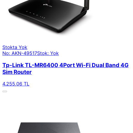
Stokta Yok
No: AKN-49517
Stok: Yok
Tp-Link TL-MR6400 4Port Wi-Fi Dual Band 4G
Sim Router
4.255,06 TL