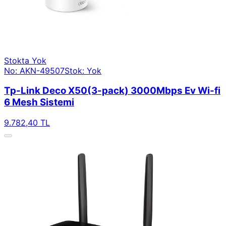
Stokta Yok
No: AKN-49507
Stok: Yok
Tp-Link Deco X50(3-pack) 3000Mbps Ev Wi-fi
6 Mesh Sistemi
9.782,40 TL