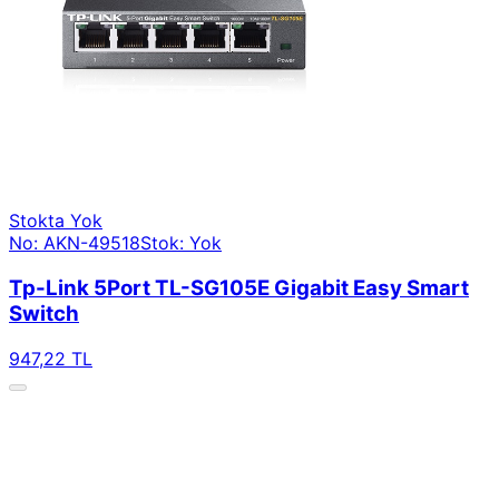
Stokta Yok
No: AKN-49518
Stok: Yok
Tp-Link 5Port TL-SG105E Gigabit Easy Smart
Switch
947,22 TL