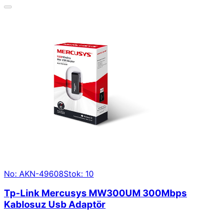
No: AKN-49608
Stok: 10
Tp-Link Mercusys MW300UM 300Mbps
Kablosuz Usb Adaptör