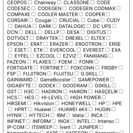
CEOPOS
Chainway
CLASSONE
CODE
CODESEC
CODEGEN
CODEGEN CODMAX
COMPAXE
COOLER MASTER
COOPER
CORSAIR
Cougar
CRUCIAL
Cube
CUDY
DAHUA
DARK
DATALOGIC
DC UPS
DCN
DELL
DELLP
DESA
DIGITUS
DOTVOLT
DRAYTEK
DREXEL
ELTEX
EPSON
ERAT
ERAZER
ERGOTRON
ERSE
ESET
ETK
EVERCOOL
EVEREST
EXA
EYFEL
EZCOOL
EZVIZ
FANXIANG
FAZEON
FLAXES
FOEM
FONRI
FORTIGATE
FORTINET
FOXCONN
FRISBY
FSP
FUJITRON
FUJITSU
G.SKILL
GAINWARD
GameBooster
GAMEPOWER
GIGABYTE
GODEX
GOODRAM
GSKILL
GST
H3C
HADRON
HAIKON
HASÇELİK
HCS
HES
HI-LEVEL
HIGH POWER
HIKSEMI
Hikvision
HONEYWELL
HP
HPE
HPRT
Huawei
HUAWEI eKit
HUGIN
HYNIX
HYTECH
IBM
Idata
INCA
INFINET
INFORM
INOX
INTEL
Intenso
IP-COM
ITSWEEP
İvent
JUNIPER