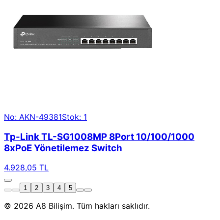
No: AKN-49381
Stok: 1
Tp-Link TL-SG1008MP 8Port 10/100/1000
8xPoE Yönetilemez Switch
4.928,05 TL
1
2
3
4
5
© 2026 A8 Bilişim. Tüm hakları saklıdır.