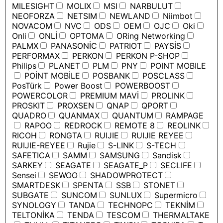
MILESIGHT
MOLIX
MSI
NARBULUT
NEOFORZA
NETSIM
NEWLAND
Niimbot
NOVACOM
NVC
ODS
OEM
OJC
Oki
Onli
ONLİ
OPTOMA
ORing Networking
PALMX
PANASONİC
PATRIOT
PAYSİS
PERFORMAX
PERKON
PERKON P-SHOP
Philips
PLANET
PLM
PNY
POINT MOBILE
POİNT MOBİLE
POSBANK
POSCLASS
PosTürk
Power Boost
POWERBOOST
POWERCOLOR
PREMIUM MAVİ
PROLINK
PROSKIT
PROXSEN
QNAP
QPORT
QUADRO
QUANMAX
QUANTUM
RAMPAGE
RAPOO
REDROCK
REMOTE 8
REOLINK
RICOH
RONGTA
RUIJIE
RUIJIE REYEE
RUIJIE-REYEE
Rujie
S-LINK
S-TECH
SAFETICA
SAMM
SAMSUNG
Sandisk
SARKEY
SEAGATE
SEAGATE_P
SECLIFE
Sensei
SEWOO
SHADOWPROTECT
SMARTDESK
SPENTA
SSB
STONET
SUBGATE
SUNCOM
SUNLUX
Supermicro
SYNOLOGY
TANDA
TECHNOPC
TEKNİM
TELTONİKA
TENDA
TESCOM
THERMALTAKE