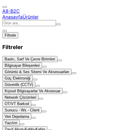
A8-B2C
Anasayfa
Ürünler
Filtrele
Filtreler
Baskı, Sarf Ve Çevre Birimleri
Bilgisayar Bileşenleri
Görüntü & Ses Sitemi Ve Aksesuarları
Güç Elektroniği
Güvenlik (CCTV)
Kişisel Bilgisayarlar Ve Aksesuar
Network Çözümleri
OT/VT Barkod
Sunucu - Ws - Client
Veri Depolama
Yazılım
Zayıf Akım-Kablo-Kabin