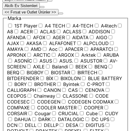
Akıllı Ev Sistemleri
<< Fırsat ve Outlet Ürünler >>
Marka
1ST Player
A4 TECH
A4-TECH
A4tech
A8
ACER
ACLAS
ACLASS
ADDISON
AFANDA
AFOX
AGER
AIDATA
AIGO
AJAX
AKASA
ALFAFONET
ALPCLOUD
AMAYA
AMD
Aoc
APACER
APARATCI
APRONX
ARCTIC
ARGOX
Arktek
ARUBA
ASONİC
ASUS
ASUS.
ASUSTOR
AV-
SCREEN
AXLE
Balandi
BEEK
BENQ
BERQ
BIGBOY
BIOSTAR
BIRTECH
BITDEFENDER
BİX
BIXOLON
BLUE BATTERY
BORY
BROTHER
Byintek
C-PROT
CALLIGRAPH
CANON
CAS
CENOVA
CEOPOS
Chainway
CLASSONE
CODE
CODESEC
CODEGEN
CODEGEN CODMAX
COMPAXE
COOLER MASTER
COOPER
CORSAIR
Cougar
CRUCIAL
Cube
CUDY
DAHUA
DARK
DATALOGIC
DC UPS
DCN
DELL
DELLP
DESA
DIGITUS