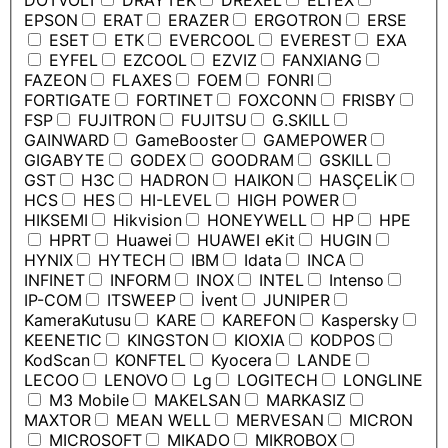
DOTVOLT
DRAYTEK
DREXEL
ELTEX
EPSON
ERAT
ERAZER
ERGOTRON
ERSE
ESET
ETK
EVERCOOL
EVEREST
EXA
EYFEL
EZCOOL
EZVIZ
FANXIANG
FAZEON
FLAXES
FOEM
FONRI
FORTIGATE
FORTINET
FOXCONN
FRISBY
FSP
FUJITRON
FUJITSU
G.SKILL
GAINWARD
GameBooster
GAMEPOWER
GIGABYTE
GODEX
GOODRAM
GSKILL
GST
H3C
HADRON
HAIKON
HASÇELİK
HCS
HES
HI-LEVEL
HIGH POWER
HIKSEMI
Hikvision
HONEYWELL
HP
HPE
HPRT
Huawei
HUAWEI eKit
HUGIN
HYNIX
HYTECH
IBM
Idata
INCA
INFINET
INFORM
INOX
INTEL
Intenso
IP-COM
ITSWEEP
İvent
JUNIPER
KameraKutusu
KARE
KAREFON
Kaspersky
KEENETIC
KINGSTON
KIOXIA
KODPOS
KodScan
KONFTEL
Kyocera
LANDE
LECOO
LENOVO
Lg
LOGITECH
LONGLINE
M3 Mobile
MAKELSAN
MARKASIZ
MAXTOR
MEAN WELL
MERVESAN
MICRON
MICROSOFT
MIKADO
MIKROBOX