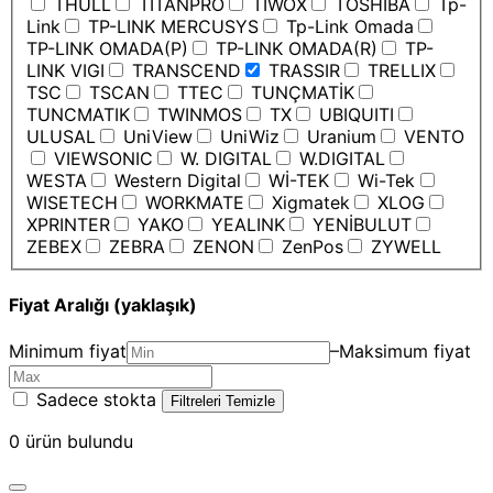
THULL
TITANPRO
TIWOX
TOSHIBA
Tp-
Link
TP-LINK MERCUSYS
Tp-Link Omada
TP-LINK OMADA(P)
TP-LINK OMADA(R)
TP-
LINK VIGI
TRANSCEND
TRASSIR
TRELLIX
TSC
TSCAN
TTEC
TUNÇMATİK
TUNCMATIK
TWINMOS
TX
UBIQUITI
ULUSAL
UniView
UniWiz
Uranium
VENTO
VIEWSONIC
W. DIGITAL
W.DIGITAL
WESTA
Western Digital
Wİ-TEK
Wi-Tek
WISETECH
WORKMATE
Xigmatek
XLOG
XPRINTER
YAKO
YEALINK
YENİBULUT
ZEBEX
ZEBRA
ZENON
ZenPos
ZYWELL
Fiyat Aralığı (yaklaşık)
Minimum fiyat
–
Maksimum fiyat
Sadece stokta
Filtreleri Temizle
0
ürün bulundu