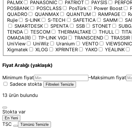
PALMX
PANASONİC
PATRIOT
PAYSİS
PERFO
POSBANK
POSCLASS
PosTürk
Power Boost
P
QUADRO
QUANMAX
QUANTUM
RAMPAGE
R
Rujie
S-LINK
S-TECH
SAFETICA
SAMM
SA
SMARTDESK
SPENTA
SSB
STONET
SUBG
TENDA
TESCOM
THERMALTAKE
THULL
TIT
OMADA(R)
TP-LINK VIGI
TRANSCEND
TRASSIR
UniView
UniWiz
Uranium
VENTO
VIEWSONI
Xigmatek
XLOG
XPRINTER
YAKO
YEALINK
Fiyat Aralığı (yaklaşık)
Minimum fiyat
–
Maksimum fiyat
Sadece stokta
Filtreleri Temizle
13
ürün bulundu
Stokta var
En Yeni
TSC
Tümünü Temizle