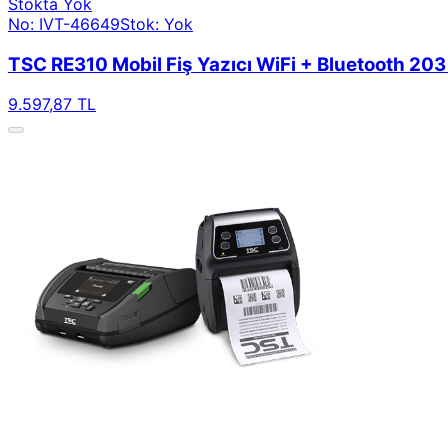
Stokta Yok
No: IVT-46649
Stok: Yok
TSC RE310 Mobil Fiş Yazıcı WiFi + Bluetooth 203
9.597,87 TL