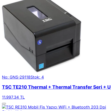
No: GNS-29118
Stok: 4
TSC TE210 Thermal + Thermal Transfer Seri + U
11.997,34 TL