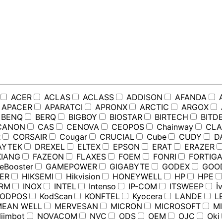
ACER
ACLAS
ACLASS
ADDISON
AFANDA
APACER
APARATCI
APRONX
ARCTIC
ARGOX
BENQ
BERQ
BIGBOY
BIOSTAR
BIRTECH
BITD
ANON
CAS
CENOVA
CEOPOS
Chainway
CLA
R
CORSAIR
Cougar
CRUCIAL
Cube
CUDY
D
YTEK
DREXEL
ELTEX
EPSON
ERAT
ERAZER
IANG
FAZEON
FLAXES
FOEM
FONRI
FORTIGA
Booster
GAMEPOWER
GIGABYTE
GODEX
GOO
ER
HIKSEMI
Hikvision
HONEYWELL
HP
HPE
RM
INOX
INTEL
Intenso
IP-COM
ITSWEEP
İv
ODPOS
KodScan
KONFTEL
Kyocera
LANDE
L
EAN WELL
MERVESAN
MICRON
MICROSOFT
MI
iimbot
NOVACOM
NVC
ODS
OEM
OJC
Oki