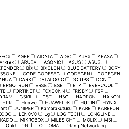
AFOX
AGER
AIDATA
AIGO
AJAX
AKASA
Arktek
ARUBA
ASONİC
ASUS
ASUS.
EFENDER
BİX
BIXOLON
BLUE BATTERY
BORY
SSONE
CODE CODESEC
CODEGEN
CODEGEN
AHUA
DARK
DATALOGIC
DC UPS
DCN
ERGOTRON
ERSE
ESET
ETK
EVERCOOL
TE
FORTINET
FOXCONN
FRISBY
FSP
DRAM
GSKILL
GST
H3C
HADRON
HAIKON
HPRT
Huawei
HUAWEI eKit
HUGIN
HYNIX
ent
JUNIPER
KameraKutusu
KARE
KAREFON
ECOO
LENOVO
Lg
LOGITECH
LONGLINE
KADO
MIKROBOX
MILESIGHT
MOLIX
MSI
Onli
ONLİ
OPTOMA
ORing Networking