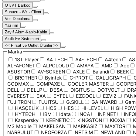
OT/VT Barkod
Sunucu - Ws - Client
Veri Depolama
Yazılım
Zayıf Akım-Kablo-Kabin
Akıllı Ev Sistemleri
<< Fırsat ve Outlet Ürünler >>
Marka
1ST Player
A4 TECH
A4-TECH
A4tech
A8
ALFAFONET
ALPCLOUD
AMAYA
AMD
Aoc
ASUSTOR
AV-SCREEN
AXLE
Balandi
BEEK
BROTHER
Byintek
C-PROT
CALLIGRAPH
C
CODMAX
COMPAXE
COOLER MASTER
COOPE
DELL
DELLP
DESA
DIGITUS
DOTVOLT
DRA
EVEREST
EXA
EYFEL
EZCOOL
EZVIZ
FANX
FUJITRON
FUJITSU
G.SKILL
GAINWARD
Game
HASÇELİK
HCS
HES
HI-LEVEL
HIGH POW
HYTECH
IBM
Idata
INCA
INFINET
INFO
Kaspersky
KEENETIC
KINGSTON
KIOXIA
K
M3 Mobile
MAKELSAN
MARKASIZ
MAXTOR
M
NARBULUT
NEOFORZA
NETSIM
NEWLAND
N