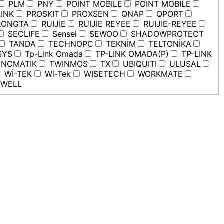
PLM
PNY
POINT MOBILE
POİNT MOBİLE
INK
PROSKIT
PROXSEN
QNAP
QPORT
ONGTA
RUIJIE
RUIJIE REYEE
RUIJIE-REYEE
SECLIFE
Sensei
SEWOO
SHADOWPROTECT
TANDA
TECHNOPC
TEKNİM
TELTONİKA
SYS
Tp-Link Omada
TP-LINK OMADA(P)
TP-LINK
NCMATIK
TWINMOS
TX
UBIQUITI
ULUSAL
Wİ-TEK
Wi-Tek
WISETECH
WORKMATE
WELL