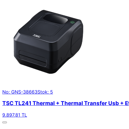
No: GNS-38663
Stok: 5
TSC TL241 Thermal + Thermal Transfer Usb + E
9.897,81 TL