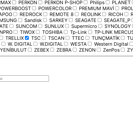
RMAX
PERKON
PERKON P-SHOP
Philips
PLANET
OWERBOOST
POWERCOLOR
PREMIUM MAVİ
PROL
APOO
REDROCK
REMOTE 8
REOLINK
RICOH
R
MSUNG
Sandisk
SARKEY
SEAGATE
SEAGATE_P
ATE
SUNCOM
SUNLUX
Supermicro
SYNOLOGY
ANPRO
TIWOX
TOSHIBA
Tp-Link
TP-LINK MERCU
TRELLIX
TSC
TSCAN
TTEC
TUNÇMATİK
TU
C
W. DIGITAL
W.DIGITAL
WESTA
Western Digital
YENİBULUT
ZEBEX
ZEBRA
ZENON
ZenPos
ZY