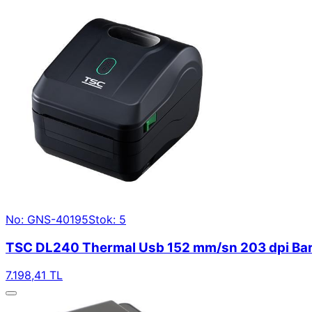
No: GNS-40195
Stok: 5
TSC DL240 Thermal Usb 152 mm/sn 203 dpi Bar
7.198,41 TL