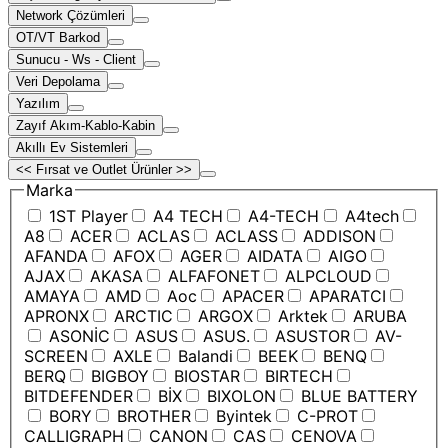
Network Çözümleri
OT/VT Barkod
Sunucu - Ws - Client
Veri Depolama
Yazılım
Zayıf Akım-Kablo-Kabin
Akıllı Ev Sistemleri
<< Fırsat ve Outlet Ürünler >>
Marka
1ST Player
A4 TECH
A4-TECH
A4tech
A8
ACER
ACLAS
ACLASS
ADDISON
AFANDA
AFOX
AGER
AIDATA
AIGO
AJAX
AKASA
ALFAFONET
ALPCLOUD
AMAYA
AMD
Aoc
APACER
APARATCI
APRONX
ARCTIC
ARGOX
Arktek
ARUBA
ASONİC
ASUS
ASUS.
ASUSTOR
AV-
SCREEN
AXLE
Balandi
BEEK
BENQ
BERQ
BIGBOY
BIOSTAR
BIRTECH
BITDEFENDER
BİX
BIXOLON
BLUE BATTERY
BORY
BROTHER
Byintek
C-PROT
CALLIGRAPH
CANON
CAS
CENOVA