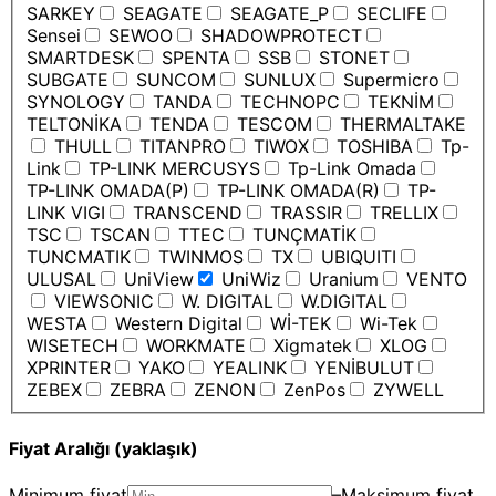
SARKEY
SEAGATE
SEAGATE_P
SECLIFE
Sensei
SEWOO
SHADOWPROTECT
SMARTDESK
SPENTA
SSB
STONET
SUBGATE
SUNCOM
SUNLUX
Supermicro
SYNOLOGY
TANDA
TECHNOPC
TEKNİM
TELTONİKA
TENDA
TESCOM
THERMALTAKE
THULL
TITANPRO
TIWOX
TOSHIBA
Tp-
Link
TP-LINK MERCUSYS
Tp-Link Omada
TP-LINK OMADA(P)
TP-LINK OMADA(R)
TP-
LINK VIGI
TRANSCEND
TRASSIR
TRELLIX
TSC
TSCAN
TTEC
TUNÇMATİK
TUNCMATIK
TWINMOS
TX
UBIQUITI
ULUSAL
UniView
UniWiz
Uranium
VENTO
VIEWSONIC
W. DIGITAL
W.DIGITAL
WESTA
Western Digital
Wİ-TEK
Wi-Tek
WISETECH
WORKMATE
Xigmatek
XLOG
XPRINTER
YAKO
YEALINK
YENİBULUT
ZEBEX
ZEBRA
ZENON
ZenPos
ZYWELL
Fiyat Aralığı (yaklaşık)
Minimum fiyat
–
Maksimum fiyat