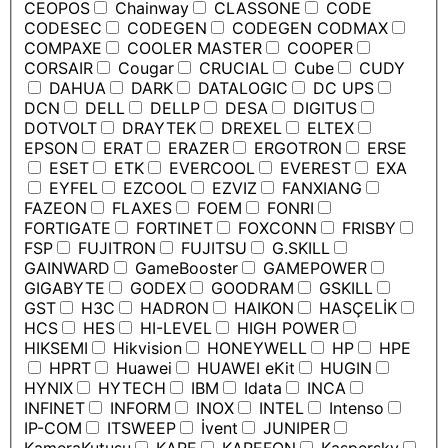
CEOPOS
Chainway
CLASSONE
CODE
CODESEC
CODEGEN
CODEGEN CODMAX
COMPAXE
COOLER MASTER
COOPER
CORSAIR
Cougar
CRUCIAL
Cube
CUDY
DAHUA
DARK
DATALOGIC
DC UPS
DCN
DELL
DELLP
DESA
DIGITUS
DOTVOLT
DRAYTEK
DREXEL
ELTEX
EPSON
ERAT
ERAZER
ERGOTRON
ERSE
ESET
ETK
EVERCOOL
EVEREST
EXA
EYFEL
EZCOOL
EZVIZ
FANXIANG
FAZEON
FLAXES
FOEM
FONRI
FORTIGATE
FORTINET
FOXCONN
FRISBY
FSP
FUJITRON
FUJITSU
G.SKILL
GAINWARD
GameBooster
GAMEPOWER
GIGABYTE
GODEX
GOODRAM
GSKILL
GST
H3C
HADRON
HAIKON
HASÇELİK
HCS
HES
HI-LEVEL
HIGH POWER
HIKSEMI
Hikvision
HONEYWELL
HP
HPE
HPRT
Huawei
HUAWEI eKit
HUGIN
HYNIX
HYTECH
IBM
Idata
INCA
INFINET
INFORM
INOX
INTEL
Intenso
IP-COM
ITSWEEP
İvent
JUNIPER