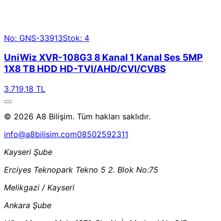
No: GNS-33913
Stok: 4
UniWiz XVR-108G3 8 Kanal 1 Kanal Ses 5MP
1X8 TB HDD HD-TVI/AHD/CVI/CVBS
3.719,18 TL
© 2026 A8 Bilişim. Tüm hakları saklıdır.
info@a8bilisim.com
08502592311
Kayseri Şube
Erciyes Teknopark Tekno 5 2. Blok No:75
Melikgazi / Kayseri
Ankara Şube