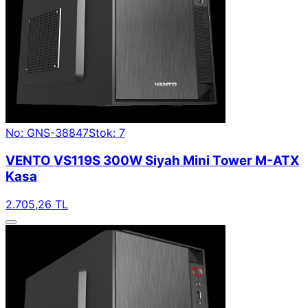
No: GNS-38847
Stok: 7
VENTO VS119S 300W Siyah Mini Tower M-ATX
Kasa
2.705,26 TL