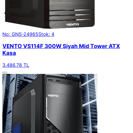
No: GNS-24965
Stok: 4
VENTO VS114F 300W Siyah Mid Tower ATX
Kasa
3.486,78 TL