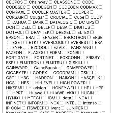
CEOPOS
Chainway
CLASSONE
CODE
CODESEC
CODEGEN
CODEGEN CODMAX
COMPAXE
COOLER MASTER
COOPER
CORSAIR
Cougar
CRUCIAL
Cube
CUDY
DAHUA
DARK
DATALOGIC
DC UPS
DCN
DELL
DELLP
DESA
DIGITUS
DOTVOLT
DRAYTEK
DREXEL
ELTEX
EPSON
ERAT
ERAZER
ERGOTRON
ERSE
ESET
ETK
EVERCOOL
EVEREST
EXA
EYFEL
EZCOOL
EZVIZ
FANXIANG
FAZEON
FLAXES
FOEM
FONRI
FORTIGATE
FORTINET
FOXCONN
FRISBY
FSP
FUJITRON
FUJITSU
G.SKILL
GAINWARD
GameBooster
GAMEPOWER
GIGABYTE
GODEX
GOODRAM
GSKILL
GST
H3C
HADRON
HAIKON
HASÇELİK
HCS
HES
HI-LEVEL
HIGH POWER
HIKSEMI
Hikvision
HONEYWELL
HP
HPE
HPRT
Huawei
HUAWEI eKit
HUGIN
HYNIX
HYTECH
IBM
Idata
INCA
INFINET
INFORM
INOX
INTEL
Intenso
IP-COM
ITSWEEP
İvent
JUNIPER