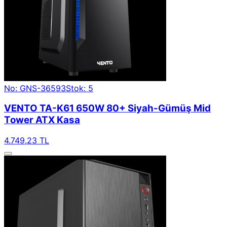
No: GNS-36593
Stok: 5
VENTO TA-K61 650W 80+ Siyah-Gümüş Mid
Tower ATX Kasa
4.749,23 TL