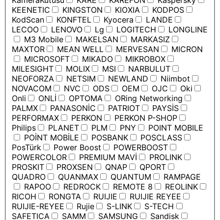
KameraKutusu
KARE
KAREFON
Kaspersky
KEENETIC
KINGSTON
KIOXIA
KODPOS
KodScan
KONFTEL
Kyocera
LANDE
LECOO
LENOVO
Lg
LOGITECH
LONGLINE
M3 Mobile
MAKELSAN
MARKASIZ
MAXTOR
MEAN WELL
MERVESAN
MICRON
MICROSOFT
MIKADO
MIKROBOX
MILESIGHT
MOLIX
MSI
NARBULUT
NEOFORZA
NETSIM
NEWLAND
Niimbot
NOVACOM
NVC
ODS
OEM
OJC
Oki
Onli
ONLİ
OPTOMA
ORing Networking
PALMX
PANASONİC
PATRIOT
PAYSİS
PERFORMAX
PERKON
PERKON P-SHOP
Philips
PLANET
PLM
PNY
POINT MOBILE
POİNT MOBİLE
POSBANK
POSCLASS
PosTürk
Power Boost
POWERBOOST
POWERCOLOR
PREMIUM MAVİ
PROLINK
PROSKIT
PROXSEN
QNAP
QPORT
QUADRO
QUANMAX
QUANTUM
RAMPAGE
RAPOO
REDROCK
REMOTE 8
REOLINK
RICOH
RONGTA
RUIJIE
RUIJIE REYEE
RUIJIE-REYEE
Rujie
S-LINK
S-TECH
SAFETICA
SAMM
SAMSUNG
Sandisk