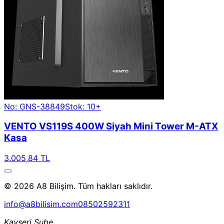
No: GNS-38849
Stok: 10+
VENTO VS119S 400W Siyah Mini Tower M-ATX
Kasa
3.005,84 TL
© 2026 A8 Bilişim. Tüm hakları saklıdır.
info@a8bilisim.com
08502592311
Kayseri Şube