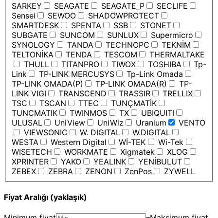
SARKEY
SEAGATE
SEAGATE_P
SECLIFE
Sensei
SEWOO
SHADOWPROTECT
SMARTDESK
SPENTA
SSB
STONET
SUBGATE
SUNCOM
SUNLUX
Supermicro
SYNOLOGY
TANDA
TECHNOPC
TEKNİM
TELTONİKA
TENDA
TESCOM
THERMALTAKE
THULL
TITANPRO
TIWOX
TOSHIBA
Tp-
Link
TP-LINK MERCUSYS
Tp-Link Omada
TP-LINK OMADA(P)
TP-LINK OMADA(R)
TP-
LINK VIGI
TRANSCEND
TRASSIR
TRELLIX
TSC
TSCAN
TTEC
TUNÇMATİK
TUNCMATIK
TWINMOS
TX
UBIQUITI
ULUSAL
UniView
UniWiz
Uranium
VENTO
VIEWSONIC
W. DIGITAL
W.DIGITAL
WESTA
Western Digital
Wİ-TEK
Wi-Tek
WISETECH
WORKMATE
Xigmatek
XLOG
XPRINTER
YAKO
YEALINK
YENİBULUT
ZEBEX
ZEBRA
ZENON
ZenPos
ZYWELL
Fiyat Aralığı (yaklaşık)
Minimum fiyat
–
Maksimum fiyat