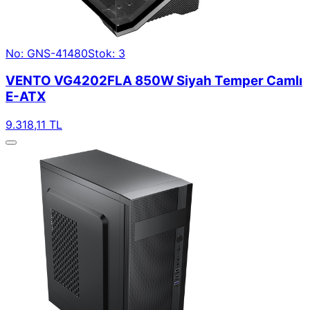
No: GNS-41480
Stok: 3
VENTO VG4202FLA 850W Siyah Temper Camlı
E-ATX
9.318,11 TL