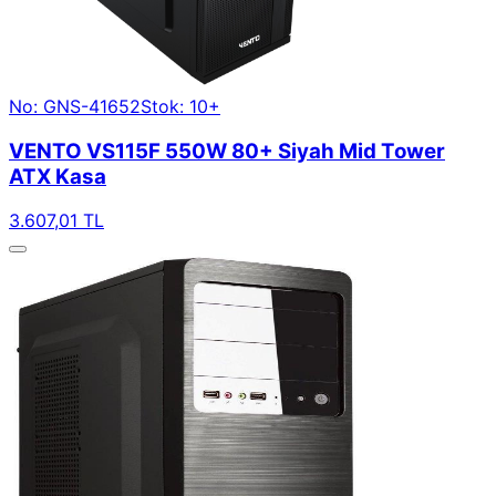
No: GNS-41652
Stok: 10+
VENTO VS115F 550W 80+ Siyah Mid Tower
ATX Kasa
3.607,01 TL