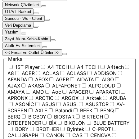
Network Çözümleri
OT/VT Barkod
Sunucu - Ws - Client
Veri Depolama
Yazılım
Zayıf Akım-Kablo-Kabin
Akıllı Ev Sistemleri
<< Fırsat ve Outlet Ürünler >>
Marka
1ST Player
A4 TECH
A4-TECH
A4tech
A8
ACER
ACLAS
ACLASS
ADDISON
AFANDA
AFOX
AGER
AIDATA
AIGO
AJAX
AKASA
ALFAFONET
ALPCLOUD
AMAYA
AMD
Aoc
APACER
APARATCI
APRONX
ARCTIC
ARGOX
Arktek
ARUBA
ASONİC
ASUS
ASUS.
ASUSTOR
AV-
SCREEN
AXLE
Balandi
BEEK
BENQ
BERQ
BIGBOY
BIOSTAR
BIRTECH
BITDEFENDER
BİX
BIXOLON
BLUE BATTERY
BORY
BROTHER
Byintek
C-PROT
CALLIGRAPH
CANON
CAS
CENOVA