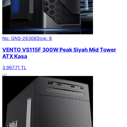
No: GNS-26306
Stok: 8
VENTO VS115F 300W Peak Siyah Mid Tower
ATX Kasa
3.967,71 TL