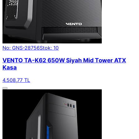
No: GNS-28756
Stok: 10
VENTO TA-K62 650W Siyah Mid Tower ATX
Kasa
4.508,77 TL