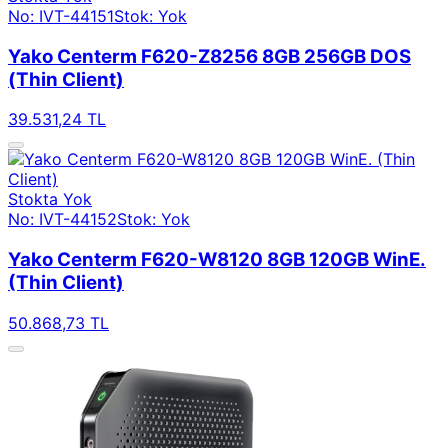
No: IVT-44151
Stok: Yok
Yako Centerm F620-Z8256 8GB 256GB DOS
(Thin Client)
39.531,24 TL
Stokta Yok
No: IVT-44152
Stok: Yok
Yako Centerm F620-W8120 8GB 120GB WinE.
(Thin Client)
50.868,73 TL