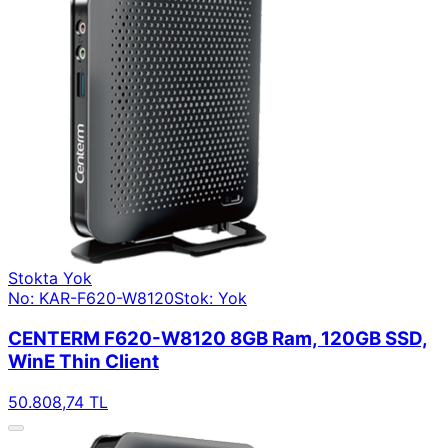
Stokta Yok
No: KAR-F620-W8120
Stok: Yok
CENTERM F620-W8120 8GB Ram, 120GB SSD,
WinE Thin Client
50.808,74 TL