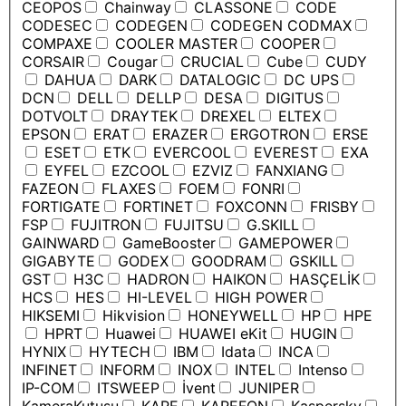
CEOPOS
Chainway
CLASSONE
CODE
CODESEC
CODEGEN
CODEGEN CODMAX
COMPAXE
COOLER MASTER
COOPER
CORSAIR
Cougar
CRUCIAL
Cube
CUDY
DAHUA
DARK
DATALOGIC
DC UPS
DCN
DELL
DELLP
DESA
DIGITUS
DOTVOLT
DRAYTEK
DREXEL
ELTEX
EPSON
ERAT
ERAZER
ERGOTRON
ERSE
ESET
ETK
EVERCOOL
EVEREST
EXA
EYFEL
EZCOOL
EZVIZ
FANXIANG
FAZEON
FLAXES
FOEM
FONRI
FORTIGATE
FORTINET
FOXCONN
FRISBY
FSP
FUJITRON
FUJITSU
G.SKILL
GAINWARD
GameBooster
GAMEPOWER
GIGABYTE
GODEX
GOODRAM
GSKILL
GST
H3C
HADRON
HAIKON
HASÇELİK
HCS
HES
HI-LEVEL
HIGH POWER
HIKSEMI
Hikvision
HONEYWELL
HP
HPE
HPRT
Huawei
HUAWEI eKit
HUGIN
HYNIX
HYTECH
IBM
Idata
INCA
INFINET
INFORM
INOX
INTEL
Intenso
IP-COM
ITSWEEP
İvent
JUNIPER