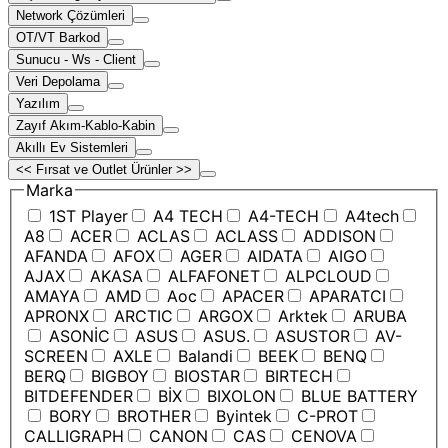
Network Çözümleri
OT/VT Barkod
Sunucu - Ws - Client
Veri Depolama
Yazılım
Zayıf Akım-Kablo-Kabin
Akıllı Ev Sistemleri
<< Fırsat ve Outlet Ürünler >>
Marka
1ST Player
A4 TECH
A4-TECH
A4tech
A8
ACER
ACLAS
ACLASS
ADDISON
AFANDA
AFOX
AGER
AIDATA
AIGO
AJAX
AKASA
ALFAFONET
ALPCLOUD
AMAYA
AMD
Aoc
APACER
APARATCI
APRONX
ARCTIC
ARGOX
Arktek
ARUBA
ASONİC
ASUS
ASUS.
ASUSTOR
AV-
SCREEN
AXLE
Balandi
BEEK
BENQ
BERQ
BIGBOY
BIOSTAR
BIRTECH
BITDEFENDER
BİX
BIXOLON
BLUE BATTERY
BORY
BROTHER
Byintek
C-PROT
CALLIGRAPH
CANON
CAS
CENOVA