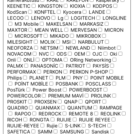
KameraKutusu
KARE
KAREFON
Kaspersky
KEENETIC
KINGSTON
KIOXIA
KODPOS
KodScan
KONFTEL
Kyocera
LANDE
LECOO
LENOVO
Lg
LOGITECH
LONGLINE
M3 Mobile
MAKELSAN
MARKASIZ
MAXTOR
MEAN WELL
MERVESAN
MICRON
MICROSOFT
MIKADO
MIKROBOX
MILESIGHT
MOLIX
MSI
NARBULUT
NEOFORZA
NETSIM
NEWLAND
Niimbot
NOVACOM
NVC
ODS
OEM
OJC
Oki
Onli
ONLİ
OPTOMA
ORing Networking
PALMX
PANASONİC
PATRIOT
PAYSİS
PERFORMAX
PERKON
PERKON P-SHOP
Philips
PLANET
PLM
PNY
POINT MOBILE
POİNT MOBİLE
POSBANK
POSCLASS
PosTürk
Power Boost
POWERBOOST
POWERCOLOR
PREMIUM MAVİ
PROLINK
PROSKIT
PROXSEN
QNAP
QPORT
QUADRO
QUANMAX
QUANTUM
RAMPAGE
RAPOO
REDROCK
REMOTE 8
REOLINK
RICOH
RONGTA
RUIJIE
RUIJIE REYEE
RUIJIE-REYEE
Rujie
S-LINK
S-TECH
SAFETICA
SAMM
SAMSUNG
Sandisk