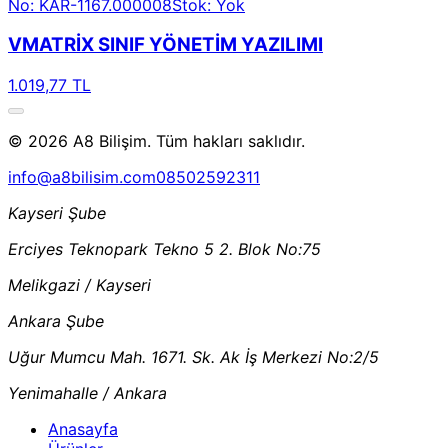
No: KAR-1167.000008
Stok: Yok
VMATRİX SINIF YÖNETİM YAZILIMI
1.019,77 TL
© 2026 A8 Bilişim. Tüm hakları saklıdır.
info@a8bilisim.com
08502592311
Kayseri Şube
Erciyes Teknopark Tekno 5 2. Blok No:75
Melikgazi / Kayseri
Ankara Şube
Uğur Mumcu Mah. 1671. Sk. Ak İş Merkezi No:2/5
Yenimahalle / Ankara
Anasayfa