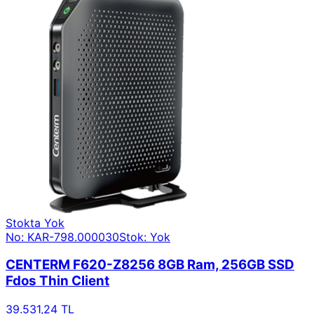
Stokta Yok
No: KAR-798.000030
Stok: Yok
CENTERM F620-Z8256 8GB Ram, 256GB SSD
Fdos Thin Client
39.531,24 TL