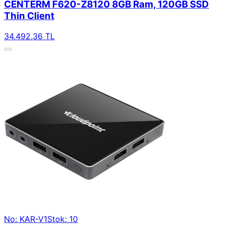
CENTERM F620-Z8120 8GB Ram, 120GB SSD
Thin Client
34.492,36 TL
No: KAR-V1
Stok: 10