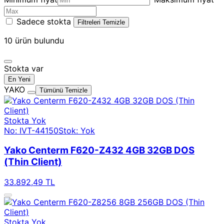
Sadece stokta
Filtreleri Temizle
10
ürün bulundu
Stokta var
En Yeni
YAKO
Tümünü Temizle
Stokta Yok
No: IVT-44150
Stok: Yok
Yako Centerm F620-Z432 4GB 32GB DOS
(Thin Client)
33.892,49 TL
Stokta Yok