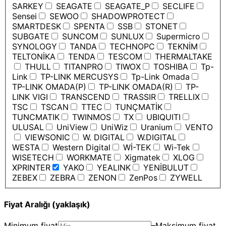
SARKEY
SEAGATE
SEAGATE_P
SECLIFE
Sensei
SEWOO
SHADOWPROTECT
SMARTDESK
SPENTA
SSB
STONET
SUBGATE
SUNCOM
SUNLUX
Supermicro
SYNOLOGY
TANDA
TECHNOPC
TEKNİM
TELTONİKA
TENDA
TESCOM
THERMALTAKE
THULL
TITANPRO
TIWOX
TOSHIBA
Tp-
Link
TP-LINK MERCUSYS
Tp-Link Omada
TP-LINK OMADA(P)
TP-LINK OMADA(R)
TP-
LINK VIGI
TRANSCEND
TRASSIR
TRELLIX
TSC
TSCAN
TTEC
TUNÇMATİK
TUNCMATIK
TWINMOS
TX
UBIQUITI
ULUSAL
UniView
UniWiz
Uranium
VENTO
VIEWSONIC
W. DIGITAL
W.DIGITAL
WESTA
Western Digital
Wİ-TEK
Wi-Tek
WISETECH
WORKMATE
Xigmatek
XLOG
XPRINTER
YAKO
YEALINK
YENİBULUT
ZEBEX
ZEBRA
ZENON
ZenPos
ZYWELL
Fiyat Aralığı (yaklaşık)
Minimum fiyat
–
Maksimum fiyat