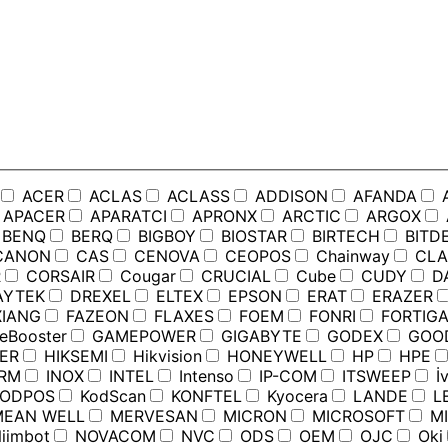
ACER
ACLAS
ACLASS
ADDISON
AFANDA
APACER
APARATCI
APRONX
ARCTIC
ARGOX
BENQ
BERQ
BIGBOY
BIOSTAR
BIRTECH
BITD
ANON
CAS
CENOVA
CEOPOS
Chainway
CLA
R
CORSAIR
Cougar
CRUCIAL
Cube
CUDY
D
YTEK
DREXEL
ELTEX
EPSON
ERAT
ERAZER
IANG
FAZEON
FLAXES
FOEM
FONRI
FORTIGA
Booster
GAMEPOWER
GIGABYTE
GODEX
GOO
ER
HIKSEMI
Hikvision
HONEYWELL
HP
HPE
RM
INOX
INTEL
Intenso
IP-COM
ITSWEEP
İv
ODPOS
KodScan
KONFTEL
Kyocera
LANDE
L
EAN WELL
MERVESAN
MICRON
MICROSOFT
MI
iimbot
NOVACOM
NVC
ODS
OEM
OJC
Oki