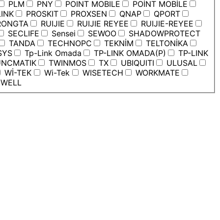
PLM
PNY
POINT MOBILE
POİNT MOBİLE
INK
PROSKIT
PROXSEN
QNAP
QPORT
ONGTA
RUIJIE
RUIJIE REYEE
RUIJIE-REYEE
SECLIFE
Sensei
SEWOO
SHADOWPROTECT
TANDA
TECHNOPC
TEKNİM
TELTONİKA
SYS
Tp-Link Omada
TP-LINK OMADA(P)
TP-LINK
NCMATIK
TWINMOS
TX
UBIQUITI
ULUSAL
Wİ-TEK
Wi-Tek
WISETECH
WORKMATE
WELL