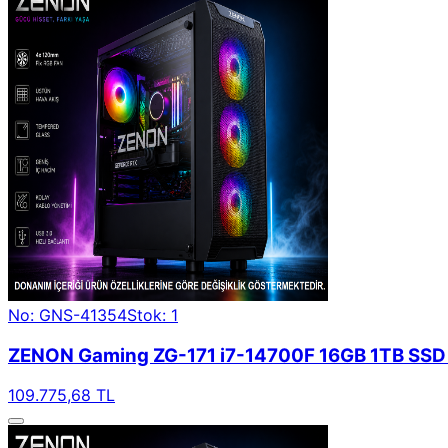
No: GNS-41354
Stok: 1
ZENON Gaming ZG-171 i7-14700F 16GB 1TB SSD 1
109.775,68 TL