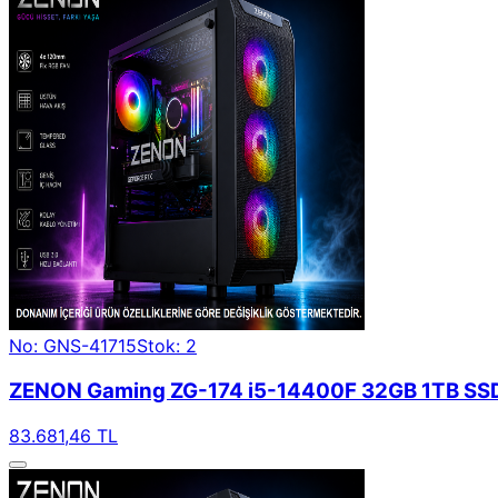
No: GNS-41715
Stok: 2
ZENON Gaming ZG-174 i5-14400F 32GB 1TB SSD 1
83.681,46 TL