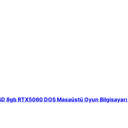
D 8gb RTX5060 DOS Masaüstü Oyun Bilgisayarı (