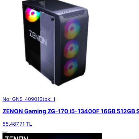
No: GNS-40901
Stok: 1
ZENON Gaming ZG-170 i5-13400F 16GB 512GB SS
55.487,71 TL