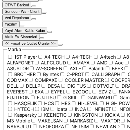
OT/VT Barkod
Sunucu - Ws - Client
Veri Depolama
Yazılım
Zayıf Akım-Kablo-Kabin
Akıllı Ev Sistemleri
<< Fırsat ve Outlet Ürünler >>
Marka
1ST Player
A4 TECH
A4-TECH
A4tech
A8
ALFAFONET
ALPCLOUD
AMAYA
AMD
Aoc
ASUSTOR
AV-SCREEN
AXLE
Balandi
BEEK
BROTHER
Byintek
C-PROT
CALLIGRAPH
C
CODMAX
COMPAXE
COOLER MASTER
COOPE
DELL
DELLP
DESA
DIGITUS
DOTVOLT
DRA
EVEREST
EXA
EYFEL
EZCOOL
EZVIZ
FANX
FUJITRON
FUJITSU
G.SKILL
GAINWARD
Game
HASÇELİK
HCS
HES
HI-LEVEL
HIGH POW
HYTECH
IBM
Idata
INCA
INFINET
INFO
Kaspersky
KEENETIC
KINGSTON
KIOXIA
K
M3 Mobile
MAKELSAN
MARKASIZ
MAXTOR
M
NARBULUT
NEOFORZA
NETSIM
NEWLAND
N