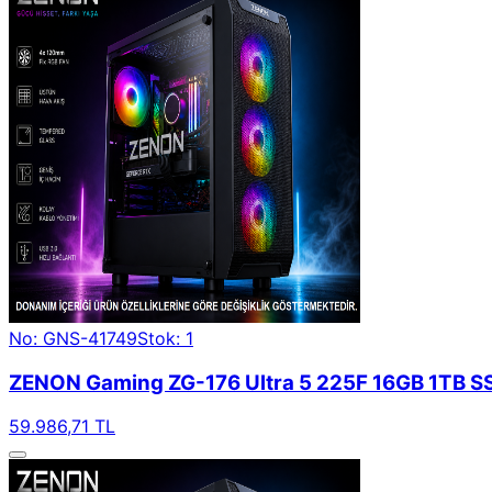
No: GNS-41749
Stok: 1
ZENON Gaming ZG-176 Ultra 5 225F 16GB 1TB SS
59.986,71 TL