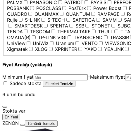
PALMX
PANASONİC
PATRIOT
PAYSİS
PERFO
POSBANK
POSCLASS
PosTürk
Power Boost
P
QUADRO
QUANMAX
QUANTUM
RAMPAGE
R
Rujie
S-LINK
S-TECH
SAFETICA
SAMM
SA
SMARTDESK
SPENTA
SSB
STONET
SUBG
TENDA
TESCOM
THERMALTAKE
THULL
TIT
OMADA(R)
TP-LINK VIGI
TRANSCEND
TRASSIR
UniView
UniWiz
Uranium
VENTO
VIEWSONI
Xigmatek
XLOG
XPRINTER
YAKO
YEALINK
Fiyat Aralığı (yaklaşık)
Minimum fiyat
–
Maksimum fiyat
Sadece stokta
Filtreleri Temizle
6
ürün bulundu
Stokta var
En Yeni
ZENON
Tümünü Temizle