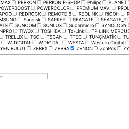
RMAX
PERKON
PERKON P-SHOP
Philips
PLANET
OWERBOOST
POWERCOLOR
PREMIUM MAVİ
PROL
APOO
REDROCK
REMOTE 8
REOLINK
RICOH
R
MSUNG
Sandisk
SARKEY
SEAGATE
SEAGATE_P
ATE
SUNCOM
SUNLUX
Supermicro
SYNOLOGY
ANPRO
TIWOX
TOSHIBA
Tp-Link
TP-LINK MERCU
TRELLIX
TSC
TSCAN
TTEC
TUNÇMATİK
TU
C
W. DIGITAL
W.DIGITAL
WESTA
Western Digital
YENİBULUT
ZEBEX
ZEBRA
ZENON
ZenPos
ZY