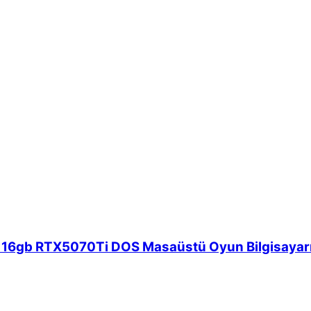
6gb RTX5070Ti DOS Masaüstü Oyun Bilgisayarı (