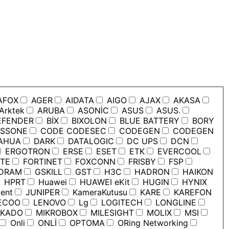
AFOX
AGER
AIDATA
AIGO
AJAX
AKASA
Arktek
ARUBA
ASONİC
ASUS
ASUS.
EFENDER
BİX
BIXOLON
BLUE BATTERY
BORY
SSONE
CODE CODESEC
CODEGEN
CODEGEN
AHUA
DARK
DATALOGIC
DC UPS
DCN
ERGOTRON
ERSE
ESET
ETK
EVERCOOL
TE
FORTINET
FOXCONN
FRISBY
FSP
DRAM
GSKILL
GST
H3C
HADRON
HAIKON
HPRT
Huawei
HUAWEI eKit
HUGIN
HYNIX
ent
JUNIPER
KameraKutusu
KARE
KAREFON
ECOO
LENOVO
Lg
LOGITECH
LONGLINE
KADO
MIKROBOX
MILESIGHT
MOLIX
MSI
Onli
ONLİ
OPTOMA
ORing Networking