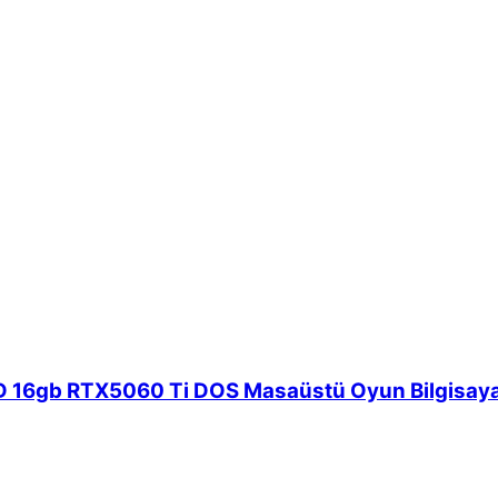
6gb RTX5060 Ti DOS Masaüstü Oyun Bilgisayarı