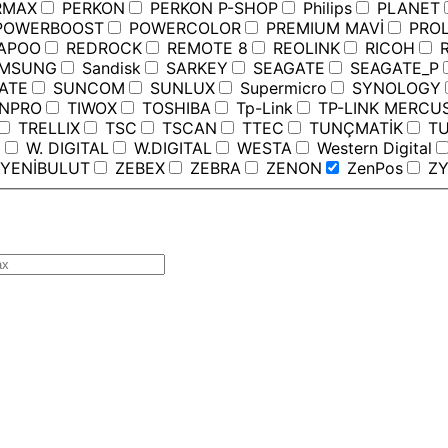
RMAX
PERKON
PERKON P-SHOP
Philips
PLANET
OWERBOOST
POWERCOLOR
PREMIUM MAVİ
PROL
APOO
REDROCK
REMOTE 8
REOLINK
RICOH
R
MSUNG
Sandisk
SARKEY
SEAGATE
SEAGATE_P
ATE
SUNCOM
SUNLUX
Supermicro
SYNOLOGY
ANPRO
TIWOX
TOSHIBA
Tp-Link
TP-LINK MERCU
TRELLIX
TSC
TSCAN
TTEC
TUNÇMATİK
TU
C
W. DIGITAL
W.DIGITAL
WESTA
Western Digital
YENİBULUT
ZEBEX
ZEBRA
ZENON
ZenPos
ZY