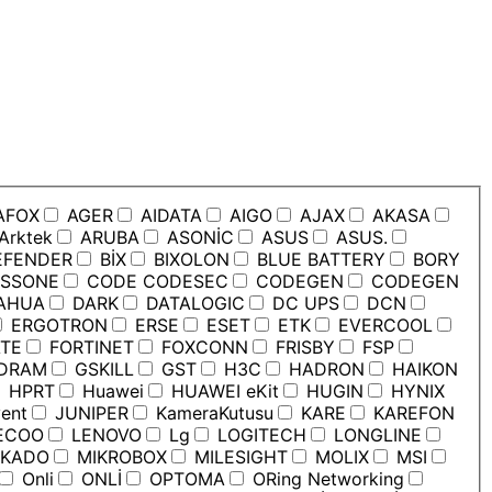
AFOX
AGER
AIDATA
AIGO
AJAX
AKASA
Arktek
ARUBA
ASONİC
ASUS
ASUS.
EFENDER
BİX
BIXOLON
BLUE BATTERY
BORY
SSONE
CODE CODESEC
CODEGEN
CODEGEN
AHUA
DARK
DATALOGIC
DC UPS
DCN
ERGOTRON
ERSE
ESET
ETK
EVERCOOL
TE
FORTINET
FOXCONN
FRISBY
FSP
DRAM
GSKILL
GST
H3C
HADRON
HAIKON
HPRT
Huawei
HUAWEI eKit
HUGIN
HYNIX
ent
JUNIPER
KameraKutusu
KARE
KAREFON
ECOO
LENOVO
Lg
LOGITECH
LONGLINE
KADO
MIKROBOX
MILESIGHT
MOLIX
MSI
Onli
ONLİ
OPTOMA
ORing Networking