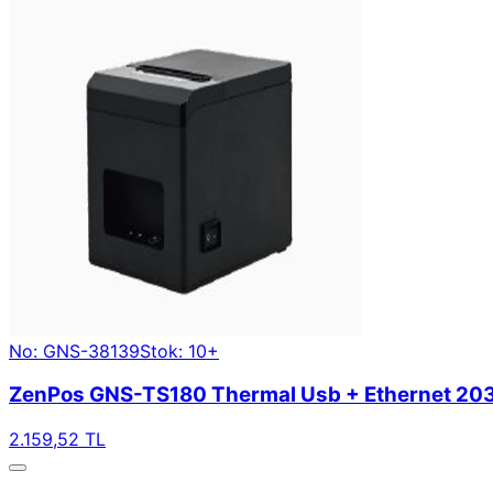
No: GNS-38139
Stok: 10+
ZenPos GNS-TS180 Thermal Usb + Ethernet 203 
2.159,52 TL