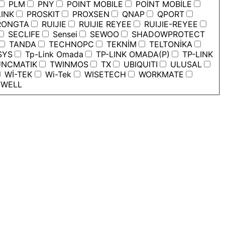
PLM
PNY
POINT MOBILE
POİNT MOBİLE
INK
PROSKIT
PROXSEN
QNAP
QPORT
ONGTA
RUIJIE
RUIJIE REYEE
RUIJIE-REYEE
SECLIFE
Sensei
SEWOO
SHADOWPROTECT
TANDA
TECHNOPC
TEKNİM
TELTONİKA
SYS
Tp-Link Omada
TP-LINK OMADA(P)
TP-LINK
NCMATIK
TWINMOS
TX
UBIQUITI
ULUSAL
Wİ-TEK
Wi-Tek
WISETECH
WORKMATE
WELL