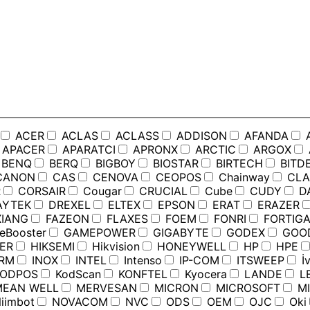
ACER
ACLAS
ACLASS
ADDISON
AFANDA
APACER
APARATCI
APRONX
ARCTIC
ARGOX
BENQ
BERQ
BIGBOY
BIOSTAR
BIRTECH
BITD
ANON
CAS
CENOVA
CEOPOS
Chainway
CLA
R
CORSAIR
Cougar
CRUCIAL
Cube
CUDY
D
YTEK
DREXEL
ELTEX
EPSON
ERAT
ERAZER
IANG
FAZEON
FLAXES
FOEM
FONRI
FORTIGA
Booster
GAMEPOWER
GIGABYTE
GODEX
GOO
ER
HIKSEMI
Hikvision
HONEYWELL
HP
HPE
RM
INOX
INTEL
Intenso
IP-COM
ITSWEEP
İv
ODPOS
KodScan
KONFTEL
Kyocera
LANDE
L
EAN WELL
MERVESAN
MICRON
MICROSOFT
MI
iimbot
NOVACOM
NVC
ODS
OEM
OJC
Oki