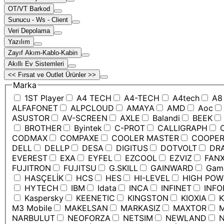
OT/VT Barkod
Sunucu - Ws - Client
Veri Depolama
Yazılım
Zayıf Akım-Kablo-Kabin
Akıllı Ev Sistemleri
<< Fırsat ve Outlet Ürünler >>
Marka
1ST Player
A4 TECH
A4-TECH
A4tech
A8
ALFAFONET
ALPCLOUD
AMAYA
AMD
Aoc
ASUSTOR
AV-SCREEN
AXLE
Balandi
BEEK
BROTHER
Byintek
C-PROT
CALLIGRAPH
C
CODMAX
COMPAXE
COOLER MASTER
COOPE
DELL
DELLP
DESA
DIGITUS
DOTVOLT
DRA
EVEREST
EXA
EYFEL
EZCOOL
EZVIZ
FANX
FUJITRON
FUJITSU
G.SKILL
GAINWARD
Game
HASÇELİK
HCS
HES
HI-LEVEL
HIGH POW
HYTECH
IBM
Idata
INCA
INFINET
INFO
Kaspersky
KEENETIC
KINGSTON
KIOXIA
K
M3 Mobile
MAKELSAN
MARKASIZ
MAXTOR
M
NARBULUT
NEOFORZA
NETSIM
NEWLAND
N