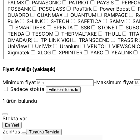
PALMX
PANASONİC
PATRIOT
PAYSİS
PERFO
POSBANK
POSCLASS
PosTürk
Power Boost
P
QUADRO
QUANMAX
QUANTUM
RAMPAGE
R
Rujie
S-LINK
S-TECH
SAFETICA
SAMM
SA
SMARTDESK
SPENTA
SSB
STONET
SUBG
TENDA
TESCOM
THERMALTAKE
THULL
TIT
OMADA(R)
TP-LINK VIGI
TRANSCEND
TRASSIR
UniView
UniWiz
Uranium
VENTO
VIEWSONI
Xigmatek
XLOG
XPRINTER
YAKO
YEALINK
Fiyat Aralığı (yaklaşık)
Minimum fiyat
–
Maksimum fiyat
Sadece stokta
Filtreleri Temizle
1
ürün bulundu
Stokta var
En Yeni
ZenPos
Tümünü Temizle