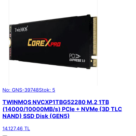
No: GNS-39748
Stok: 5
TWINMOS NVCXP1TBG52280 M.2 1TB
(14000/10000MB/s) PCIe + NVMe (3D TLC
NAND) SSD Disk (GEN5)
14.127,46 TL