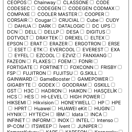
CEOPOS
Chainway
CLASSONE
CODE
CODESEC
CODEGEN
CODEGEN CODMAX
COMPAXE
COOLER MASTER
COOPER
CORSAIR
Cougar
CRUCIAL
Cube
CUDY
DAHUA
DARK
DATALOGIC
DC UPS
DCN
DELL
DELLP
DESA
DIGITUS
DOTVOLT
DRAYTEK
DREXEL
ELTEX
EPSON
ERAT
ERAZER
ERGOTRON
ERSE
ESET
ETK
EVERCOOL
EVEREST
EXA
EYFEL
EZCOOL
EZVIZ
FANXIANG
FAZEON
FLAXES
FOEM
FONRI
FORTIGATE
FORTINET
FOXCONN
FRISBY
FSP
FUJITRON
FUJITSU
G.SKILL
GAINWARD
GameBooster
GAMEPOWER
GIGABYTE
GODEX
GOODRAM
GSKILL
GST
H3C
HADRON
HAIKON
HASÇELİK
HCS
HES
HI-LEVEL
HIGH POWER
HIKSEMI
Hikvision
HONEYWELL
HP
HPE
HPRT
Huawei
HUAWEI eKit
HUGIN
HYNIX
HYTECH
IBM
Idata
INCA
INFINET
INFORM
INOX
INTEL
Intenso
IP-COM
ITSWEEP
İvent
JUNIPER