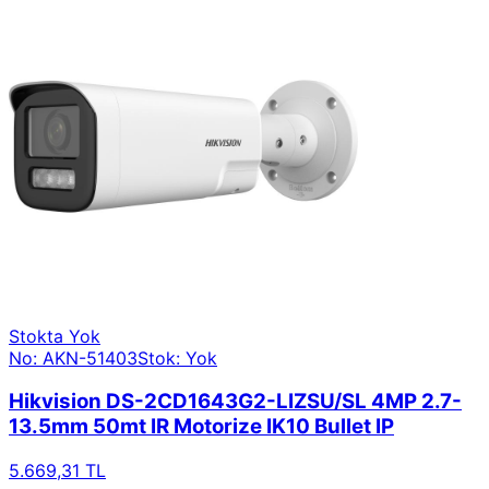
Stokta Yok
No: AKN-51403
Stok: Yok
Hikvision DS-2CD1643G2-LIZSU/SL 4MP 2.7-
13.5mm 50mt IR Motorize IK10 Bullet IP
5.669,31 TL