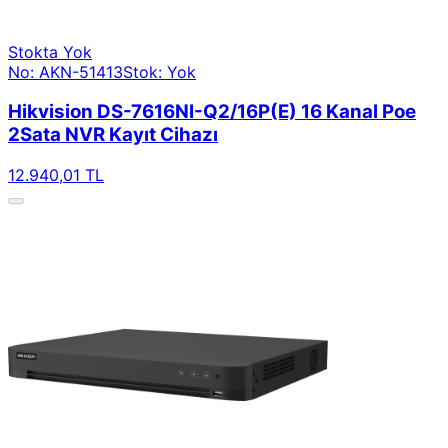
Stokta Yok
No: AKN-51413
Stok: Yok
Hikvision DS-7616NI-Q2/16P(E) 16 Kanal Poe
2Sata NVR Kayıt Cihazı
12.940,01 TL