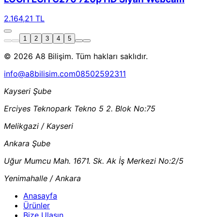
2.164,21 TL
1
2
3
4
5
© 2026 A8 Bilişim. Tüm hakları saklıdır.
info@a8bilisim.com
08502592311
Kayseri Şube
Erciyes Teknopark Tekno 5 2. Blok No:75
Melikgazi / Kayseri
Ankara Şube
Uğur Mumcu Mah. 1671. Sk. Ak İş Merkezi No:2/5
Yenimahalle / Ankara
Anasayfa
Ürünler
Bize Ulaşın