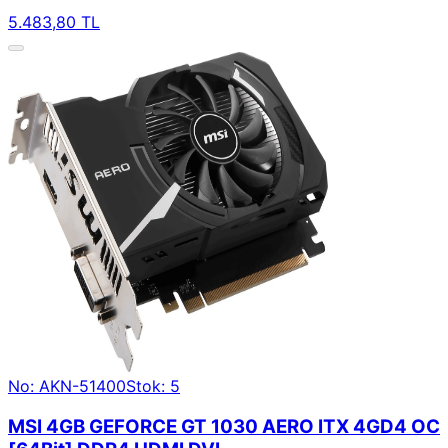
5.483,80 TL
No: AKN-51400
Stok: 5
MSI 4GB GEFORCE GT 1030 AERO ITX 4GD4 OC