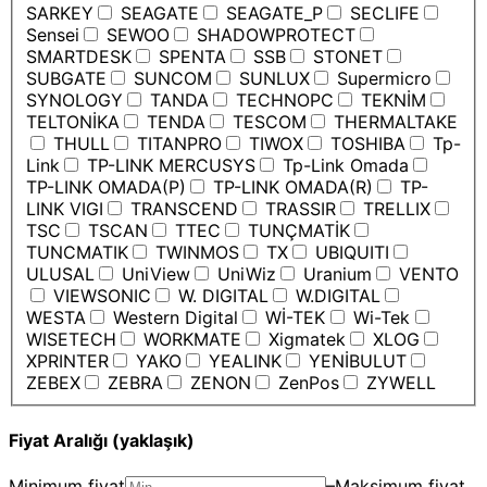
SARKEY
SEAGATE
SEAGATE_P
SECLIFE
Sensei
SEWOO
SHADOWPROTECT
SMARTDESK
SPENTA
SSB
STONET
SUBGATE
SUNCOM
SUNLUX
Supermicro
SYNOLOGY
TANDA
TECHNOPC
TEKNİM
TELTONİKA
TENDA
TESCOM
THERMALTAKE
THULL
TITANPRO
TIWOX
TOSHIBA
Tp-
Link
TP-LINK MERCUSYS
Tp-Link Omada
TP-LINK OMADA(P)
TP-LINK OMADA(R)
TP-
LINK VIGI
TRANSCEND
TRASSIR
TRELLIX
TSC
TSCAN
TTEC
TUNÇMATİK
TUNCMATIK
TWINMOS
TX
UBIQUITI
ULUSAL
UniView
UniWiz
Uranium
VENTO
VIEWSONIC
W. DIGITAL
W.DIGITAL
WESTA
Western Digital
Wİ-TEK
Wi-Tek
WISETECH
WORKMATE
Xigmatek
XLOG
XPRINTER
YAKO
YEALINK
YENİBULUT
ZEBEX
ZEBRA
ZENON
ZenPos
ZYWELL
Fiyat Aralığı (yaklaşık)
Minimum fiyat
–
Maksimum fiyat