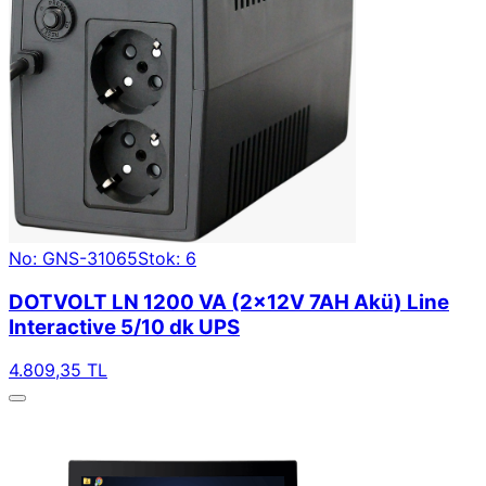
No: GNS-31065
Stok: 6
DOTVOLT LN 1200 VA (2x12V 7AH Akü) Line
Interactive 5/10 dk UPS
4.809,35 TL