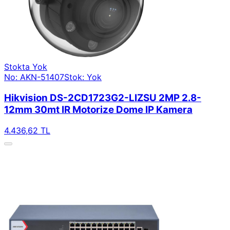
Stokta Yok
No: AKN-51407
Stok: Yok
Hikvision DS-2CD1723G2-LIZSU 2MP 2.8-
12mm 30mt IR Motorize Dome IP Kamera
4.436,62 TL