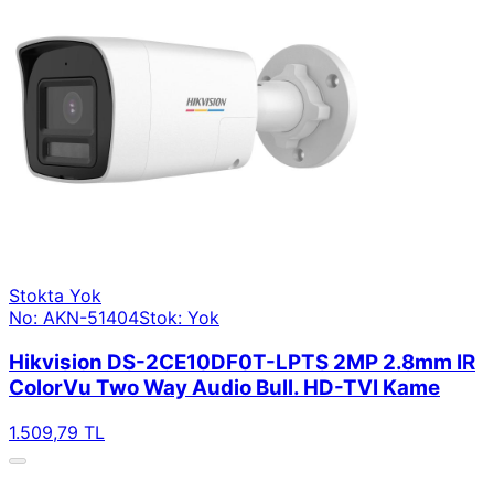
Stokta Yok
No: AKN-51404
Stok: Yok
Hikvision DS-2CE10DF0T-LPTS 2MP 2.8mm IR
ColorVu Two Way Audio Bull. HD-TVI Kame
1.509,79 TL