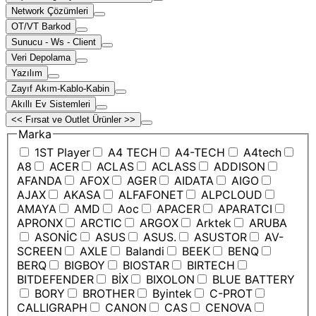
Network Çözümleri
OT/VT Barkod
Sunucu - Ws - Client
Veri Depolama
Yazılım
Zayıf Akım-Kablo-Kabin
Akıllı Ev Sistemleri
<< Fırsat ve Outlet Ürünler >>
Marka
1ST Player
A4 TECH
A4-TECH
A4tech
A8
ACER
ACLAS
ACLASS
ADDISON
AFANDA
AFOX
AGER
AIDATA
AIGO
AJAX
AKASA
ALFAFONET
ALPCLOUD
AMAYA
AMD
Aoc
APACER
APARATCI
APRONX
ARCTIC
ARGOX
Arktek
ARUBA
ASONİC
ASUS
ASUS.
ASUSTOR
AV-
SCREEN
AXLE
Balandi
BEEK
BENQ
BERQ
BIGBOY
BIOSTAR
BIRTECH
BITDEFENDER
BİX
BIXOLON
BLUE BATTERY
BORY
BROTHER
Byintek
C-PROT
CALLIGRAPH
CANON
CAS
CENOVA