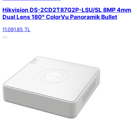
Hikvision DS-2CD2T87G2P-LSU/SL 8MP 4mm
Dual Lens 180° ColorVu Panoramik Bullet
11.091,85 TL