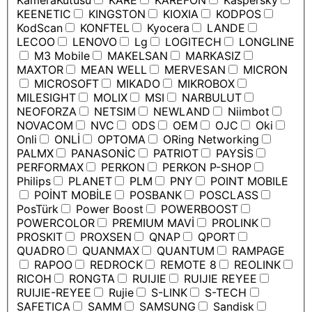
KameraKutusu
KARE
KAREFON
Kaspersky
KEENETIC
KINGSTON
KIOXIA
KODPOS
KodScan
KONFTEL
Kyocera
LANDE
LECOO
LENOVO
Lg
LOGITECH
LONGLINE
M3 Mobile
MAKELSAN
MARKASIZ
MAXTOR
MEAN WELL
MERVESAN
MICRON
MICROSOFT
MIKADO
MIKROBOX
MILESIGHT
MOLIX
MSI
NARBULUT
NEOFORZA
NETSIM
NEWLAND
Niimbot
NOVACOM
NVC
ODS
OEM
OJC
Oki
Onli
ONLİ
OPTOMA
ORing Networking
PALMX
PANASONİC
PATRIOT
PAYSİS
PERFORMAX
PERKON
PERKON P-SHOP
Philips
PLANET
PLM
PNY
POINT MOBILE
POİNT MOBİLE
POSBANK
POSCLASS
PosTürk
Power Boost
POWERBOOST
POWERCOLOR
PREMIUM MAVİ
PROLINK
PROSKIT
PROXSEN
QNAP
QPORT
QUADRO
QUANMAX
QUANTUM
RAMPAGE
RAPOO
REDROCK
REMOTE 8
REOLINK
RICOH
RONGTA
RUIJIE
RUIJIE REYEE
RUIJIE-REYEE
Rujie
S-LINK
S-TECH
SAFETICA
SAMM
SAMSUNG
Sandisk