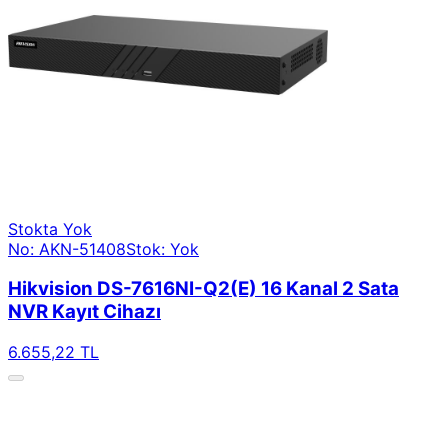
Stokta Yok
No: AKN-51408
Stok: Yok
Hikvision DS-7616NI-Q2(E) 16 Kanal 2 Sata
NVR Kayıt Cihazı
6.655,22 TL