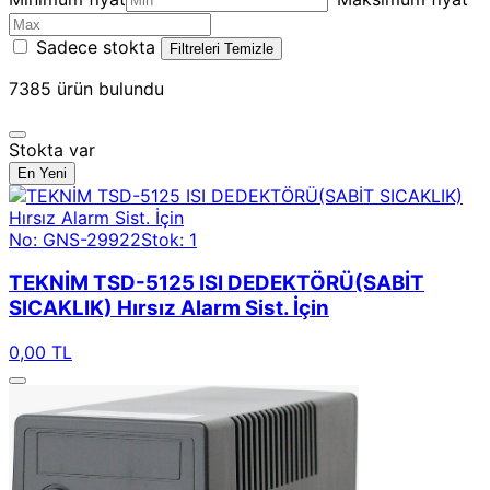
Sadece stokta
Filtreleri Temizle
7385
ürün bulundu
Stokta var
En Yeni
No: GNS-29922
Stok: 1
TEKNİM TSD-5125 ISI DEDEKTÖRÜ(SABİT
SICAKLIK) Hırsız Alarm Sist. İçin
0,00 TL