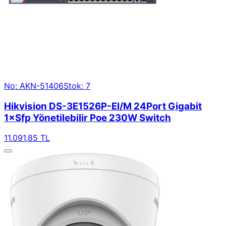
No: AKN-51406
Stok: 7
Hikvision DS-3E1526P-EI/M 24Port Gigabit
1×Sfp Yönetilebilir Poe 230W Switch
11.091,85 TL