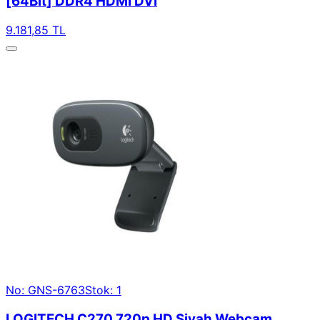
[64Bit] DDR4 HDMI DVI
9.181,85 TL
No: GNS-6763
Stok: 1
LOGITECH C270 720p HD Siyah Webcam