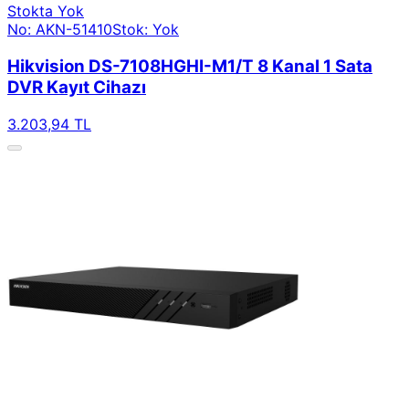
Stokta Yok
No: AKN-51410
Stok: Yok
Hikvision DS-7108HGHI-M1/T 8 Kanal 1 Sata
DVR Kayıt Cihazı
3.203,94 TL